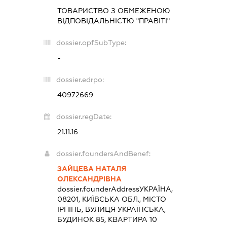
ТОВАРИСТВО З ОБМЕЖЕНОЮ
ВІДПОВІДАЛЬНІСТЮ "ПРАВІТІ"
dossier.opfSubType:
-
dossier.edrpo:
40972669
dossier.regDate:
21.11.16
dossier.foundersAndBenef:
ЗАЙЦЕВА НАТАЛЯ
ОЛЕКСАНДРІВНА
dossier.founderAddress
УКРАЇНА,
08201, КИЇВСЬКА ОБЛ., МІСТО
ІРПІНЬ, ВУЛИЦЯ УКРАЇНСЬКА,
БУДИНОК 85, КВАРТИРА 10