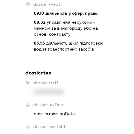
dossier.kveds:
69.10
діяльність у сфері права
68.32
управління нерухомим
майном за винагороду або на
основі контракту
85.53
діяльність шкіл підготовки
водіїв транспортних засобів
dossier.tax
dossier.staff
XXXXXXXXXX
dossier.taxDebt
dossier.missingData
dossier.esvDebt