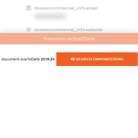
dossier.commercial_info.email
XXXXXXXXXX
dossier.commercial_info.website
XXXXXXXXXX
freemium.actualData
dossier.commercial_info.activity
XXXXXXXXXX
document.dueToDate
20.11.25
SEARCH.ONMONITORING
freemium.exampleText_1
freemium.exampleText_2
freemium.anonymousPerSearch2
FREEMIUM.DETAILS
FREEMIUM.REGISTER