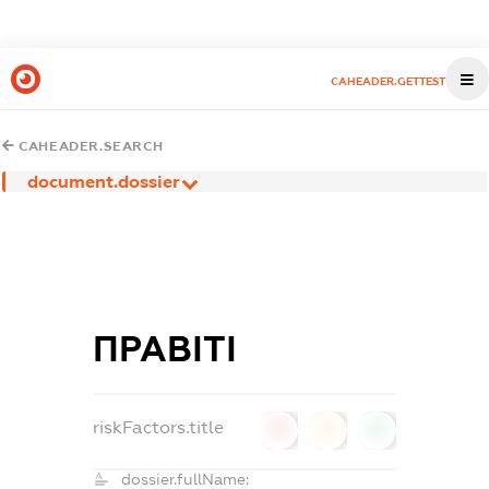
CAHEADER.GETTEST
CAHEADER.SEARCH
document.dossier
ПРАВІТІ
riskFactors.title
0
0
0
dossier.fullName: