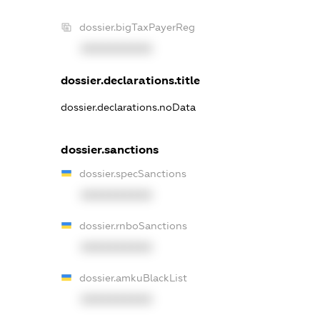
dossier.bigTaxPayerReg
XXXXXXXXXX
dossier.declarations.title
dossier.declarations.noData
dossier.sanctions
dossier.specSanctions
XXXXXXXXXX
dossier.rnboSanctions
XXXXXXXXXX
dossier.amkuBlackList
XXXXXXXXXX