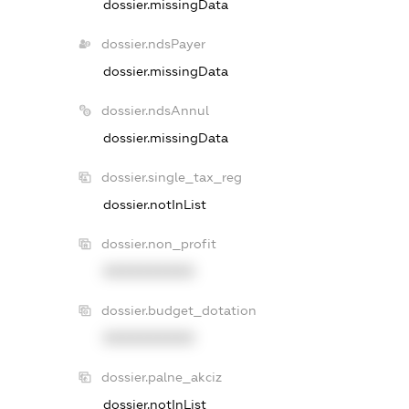
dossier.missingData
dossier.ndsPayer
dossier.missingData
dossier.ndsAnnul
dossier.missingData
dossier.single_tax_reg
dossier.notInList
dossier.non_profit
XXXXXXXXXX
dossier.budget_dotation
XXXXXXXXXX
dossier.palne_akciz
dossier.notInList