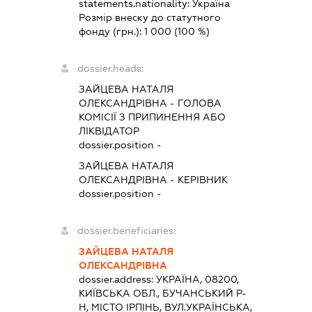
statements.nationality:
Україна
Розмір внеску до статутного
фонду (грн.):
1 000
(100 %)
dossier.heads:
ЗАЙЦЕВА НАТАЛЯ
ОЛЕКСАНДРІВНА
-
ГОЛОВА
КОМІСІЇ З ПРИПИНЕННЯ АБО
ЛІКВІДАТОР
dossier.position -
ЗАЙЦЕВА НАТАЛЯ
ОЛЕКСАНДРІВНА
-
КЕРІВНИК
dossier.position -
dossier.beneficiaries:
ЗАЙЦЕВА НАТАЛЯ
ОЛЕКСАНДРІВНА
dossier.address:
УКРАЇНА, 08200,
КИЇВСЬКА ОБЛ., БУЧАНСЬКИЙ Р-
Н, МІСТО ІРПІНЬ, ВУЛ.УКРАЇНСЬКА,