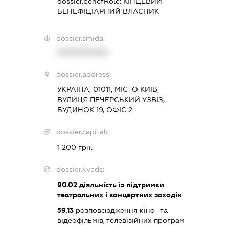
dossier.benefRole:
КІНЦЕВИЙ
БЕНЕФІЦІАРНИЙ ВЛАСНИК
dossier.smida:
XXXXXXXXXX
dossier.address:
УКРАЇНА, 01011, МІСТО КИЇВ,
ВУЛИЦЯ ПЕЧЕРСЬКИЙ УЗВІЗ,
БУДИНОК 19, ОФІС 2
dossier.capital:
1 200 грн.
dossier.kveds:
90.02
діяльність із підтримки
театральних і концертних заходів
59.13
розповсюдження кіно- та
відеофільмів, телевізійних програм