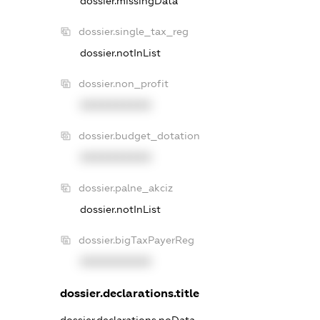
dossier.missingData
dossier.single_tax_reg
dossier.notInList
dossier.non_profit
XXXXXXXXXX
dossier.budget_dotation
XXXXXXXXXX
dossier.palne_akciz
dossier.notInList
dossier.bigTaxPayerReg
XXXXXXXXXX
dossier.declarations.title
dossier.declarations.noData