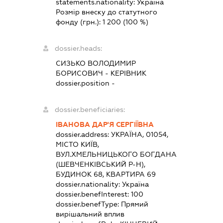
statements.nationality:
Україна
Розмір внеску до статутного
фонду (грн.):
1 200
(100 %)
dossier.heads:
СИЗЬКО ВОЛОДИМИР
БОРИСОВИЧ
-
КЕРІВНИК
dossier.position -
dossier.beneficiaries:
ІВАНОВА ДАР'Я СЕРГІЇВНА
dossier.address:
УКРАЇНА, 01054,
МІСТО КИЇВ,
ВУЛ.ХМЕЛЬНИЦЬКОГО БОГДАНА
(ШЕВЧЕНКІВСЬКИЙ Р-Н),
БУДИНОК 68, КВАРТИРА 69
dossier.nationality:
Україна
dossier.benefInterest:
100
dossier.benefType:
Прямий
вирішальний вплив