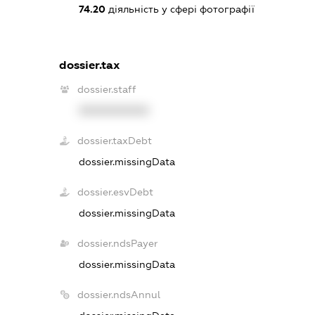
74.20
діяльність у сфері фотографії
dossier.tax
dossier.staff
XXXXXXXXXX
dossier.taxDebt
dossier.missingData
dossier.esvDebt
dossier.missingData
dossier.ndsPayer
dossier.missingData
dossier.ndsAnnul