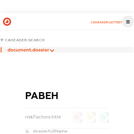
CAHEADER.GETTEST
CAHEADER.SEARCH
document.dossier
РАВЕН
riskFactors.title
0
0
0
dossier.fullName: