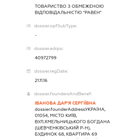
ТОВАРИСТВО З ОБМЕЖЕНОЮ
ВІДПОВІДАЛЬНІСТЮ "РАВЕН"
dossier.opfSubType:
-
dossier.edrpo:
40972799
dossier.regDate:
21.11.16
dossier.foundersAndBenef:
ІВАНОВА ДАР'Я СЕРГІЇВНА
dossier.founderAddress
УКРАЇНА,
01054, МІСТО КИЇВ,
ВУЛ.ХМЕЛЬНИЦЬКОГО БОГДАНА
(ШЕВЧЕНКІВСЬКИЙ Р-Н),
БУДИНОК 68, КВАРТИРА 69