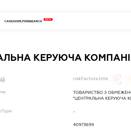
BETA
CAHEADER.PERSSEARCH
АЛЬНА КЕРУЮЧА КОМПАНІ
riskFactors.title
0
ame:
ТОВАРИСТВО З ОБМЕЖЕН
"ЦЕНТРАЛЬНА КЕРУЮЧА К
bType:
-
40973699