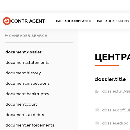
CONTR AGENT
CAHEADER.COMPANIES
CAHEADER.PERSONS
CAHEADER.SEARCH
document.dossier
ЦЕНТР
document.statements
document.history
dossier.title
document.inspections
dossier.fullN
document.bankruptcy
document.court
dossier.opfSu
document.taxdebts
dossier.edrpo:
document.enforcements