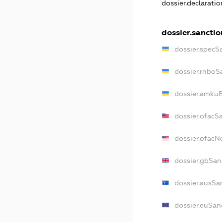
dossier.declarati
dossier.sanctio
dossier.specS
dossier.rnboS
dossier.amkuB
dossier.ofacS
dossier.ofac
dossier.gbSan
dossier.ausSa
dossier.euSan