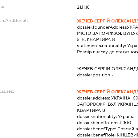
e:
21.11.16
dersAndBenef:
ЖЕЧЕВ СЕРГІЙ ОЛЕКСАНД
dossier.founderAddress
УКРА
МІСТО ЗАПОРІЖЖЯ, ВУЛ.
5-Б, КВАРТИРА 8
statements.nationality:
Укра
Розмір внеску до статутног
ЖЕЧЕВ СЕРГІЙ ОЛЕКСАН
dossier.position -
ciaries:
ЖЕЧЕВ СЕРГІЙ ОЛЕКСАНД
dossier.address:
УКРАЇНА, 69
ЗАПОРІЖЖЯ, ВУЛ.УКРАЇНЦ
КВАРТИРА 8
dossier.nationality:
Україна
dossier.benefInterest:
100
dossier.benefType:
Прямий в
dossier.benefRole:
КІНЦЕВИ