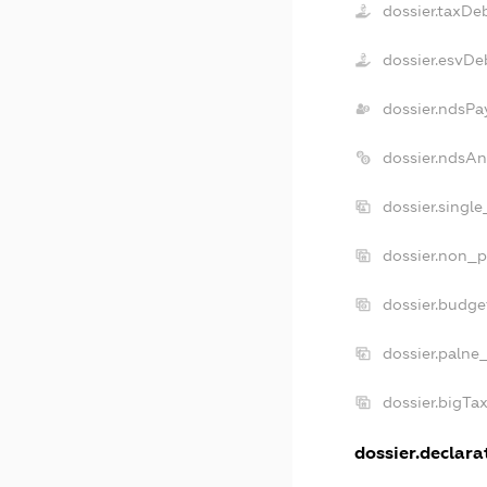
dossier.taxDe
dossier.esvDe
dossier.ndsPa
dossier.ndsAn
dossier.singl
dossier.non_p
dossier.budge
dossier.palne
dossier.bigTa
dossier.declarat