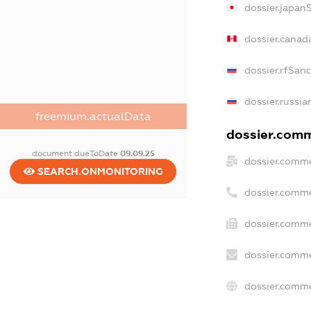
dossier.japan
dossier.canad
dossier.rfSan
dossier.russia
freemium.actualData
dossier.comme
document.dueToDate
09.09.25
dossier.comme
SEARCH.ONMONITORING
dossier.comme
dossier.comme
dossier.comme
dossier.comme