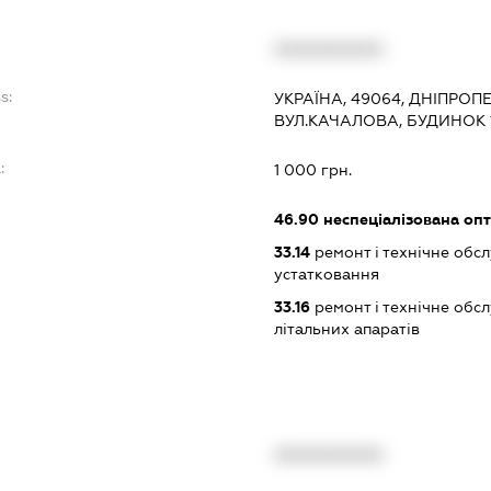
XXXXXXXXXX
s:
УКРАЇНА, 49064, ДНІПРОП
ВУЛ.КАЧАЛОВА, БУДИНОК 1
:
1 000 грн.
46.90
неспеціалізована опт
33.14
ремонт і технічне обс
устатковання
33.16
ремонт і технічне обс
літальних апаратів
XXXXXXXXXX