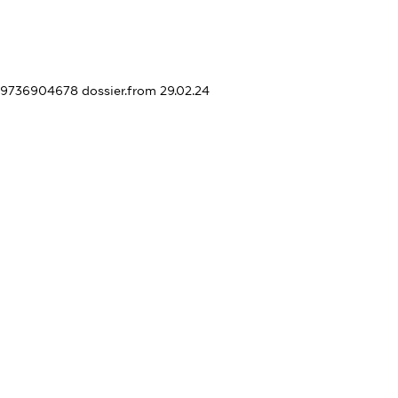
409736904678
dossier.from 29.02.24