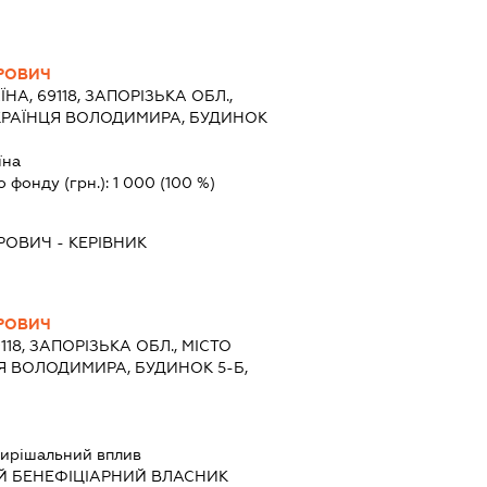
РОВИЧ
ЇНА, 69118, ЗАПОРІЗЬКА ОБЛ.,
УКРАЇНЦЯ ВОЛОДИМИРА, БУДИНОК
їна
о фонду (грн.):
1 000
(100 %)
ДРОВИЧ
-
КЕРІВНИК
РОВИЧ
118, ЗАПОРІЗЬКА ОБЛ., МІСТО
Я ВОЛОДИМИРА, БУДИНОК 5-Б,
ирішальний вплив
Й БЕНЕФІЦІАРНИЙ ВЛАСНИК