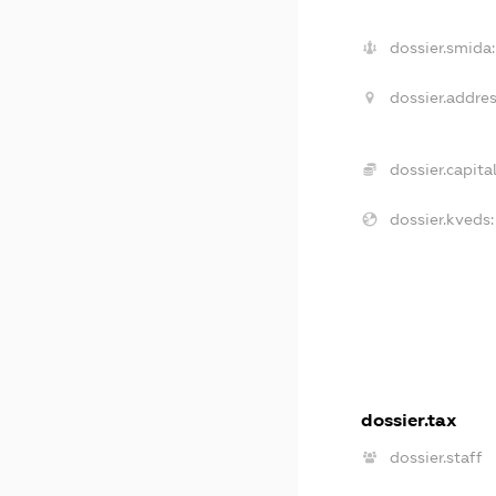
dossier.smida:
dossier.addres
dossier.capital
dossier.kveds:
dossier.tax
dossier.staff