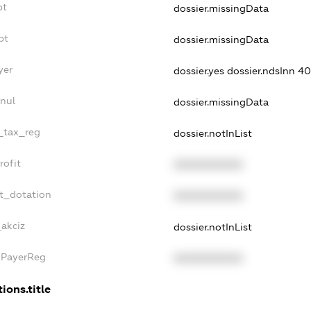
bt
dossier.missingData
bt
dossier.missingData
yer
dossier.yes
dossier.ndsInn 
nul
dossier.missingData
e_tax_reg
dossier.notInList
rofit
XXXXXXXXXX
t_dotation
XXXXXXXXXX
_akciz
dossier.notInList
xPayerReg
XXXXXXXXXX
ions.title