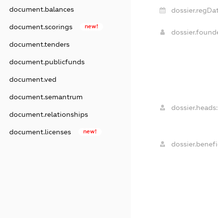
document.balances
dossier.regDat
document.scorings
new!
dossier.foun
document.tenders
document.publicfunds
document.ved
document.semantrum
dossier.heads:
document.relationships
document.licenses
new!
dossier.benefi