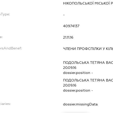
НІКОПОЛЬСЬКОЇ МІСЬКОЇ 
bType:
-
40974137
e:
21.11.16
ersAndBenef:
ЧЛЕНИ ПРОФСПІЛКИ У КІЛЬ
ПОДОЛЬСЬКА ТЕТЯНА ВА
20.09.16
dossier.position -
ПОДОЛЬСЬКА ТЕТЯНА ВА
20.09.16
dossier.position -
iaries:
dossier.missingData