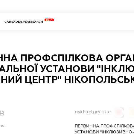
BETA
CAHEADER.PERSSEARCH
ННА ПРОФСПІЛКОВА ОРГА
АЛЬНОЇ УСТАНОВИ "ІНКЛ
НИЙ ЦЕНТР" НІКОПОЛЬСЬК
riskFactors.title
0
0
me:
ПЕРВИННА ПРОФСПІЛКОВА
УСТАНОВИ "ІНКЛЮЗИВНО-