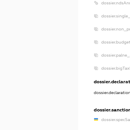
dossier.ndsAn
dossier.single
dossier.non_pr
dossier.budge
dossier.palne_
dossier.bigTa
dossier.declarat
dossier.declarati
dossier.sanctio
dossier.specS