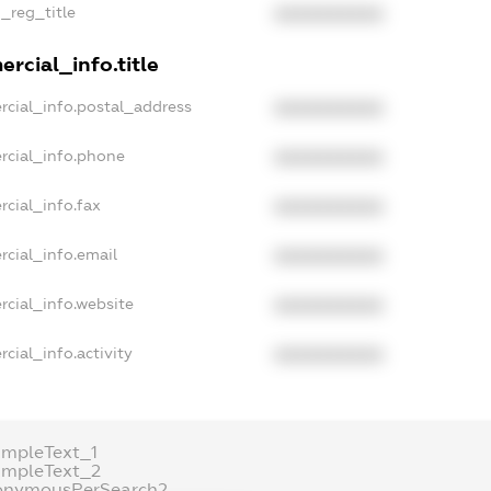
n_reg_title
XXXXXXXXXX
rcial_info.title
rcial_info.postal_address
XXXXXXXXXX
rcial_info.phone
XXXXXXXXXX
cial_info.fax
XXXXXXXXXX
rcial_info.email
XXXXXXXXXX
rcial_info.website
XXXXXXXXXX
cial_info.activity
XXXXXXXXXX
ampleText_1
ampleText_2
onymousPerSearch2