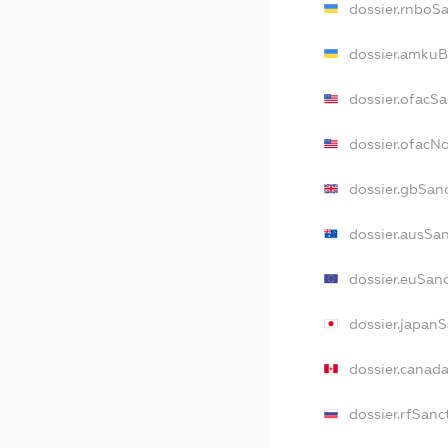
dossier.rnboS
dossier.amkuB
dossier.ofacS
dossier.ofacN
dossier.gbSan
dossier.ausSa
dossier.euSan
dossier.japan
dossier.canad
dossier.rfSanc