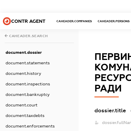
CONTR AGENT
CAHEADER.COMPANIES
CAHEADER.PERSONS
CAHEADER.SEARCH
document.dossier
ПЕРВИ
document.statements
КОМУН
document.history
РЕСУРС
document.inspections
РАДИ
document.bankruptcy
document.court
dossier.title
document.taxdebts
dossier.fullNa
document.enforcements