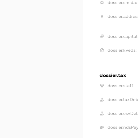
dossier.smida:
dossier.addres
dossier.capital
dossier.kveds:
dossier.tax
dossier.staff
dossier.taxDeb
dossier.esvDe
dossier.ndsPa