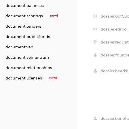
document.balances
document.scorings
new!
dossier.opfSu
document.tenders
dossier.edrpo:
document.publicfunds
dossier.regDat
document.ved
dossier.found
document.semantrum
document.relationships
dossier.heads:
document.licenses
new!
dossier.benefic