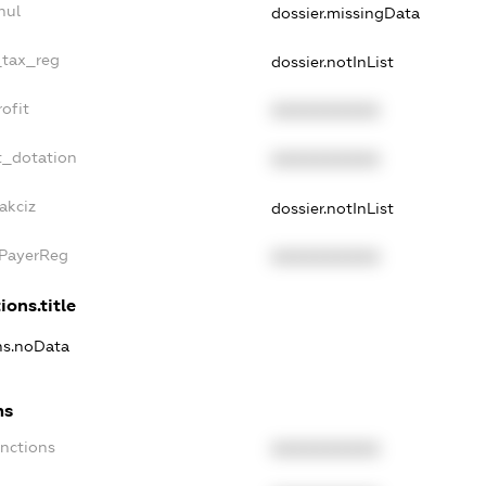
nul
dossier.missingData
_tax_reg
dossier.notInList
ofit
XXXXXXXXXX
t_dotation
XXXXXXXXXX
akciz
dossier.notInList
xPayerReg
XXXXXXXXXX
ions.title
ons.noData
ns
anctions
XXXXXXXXXX