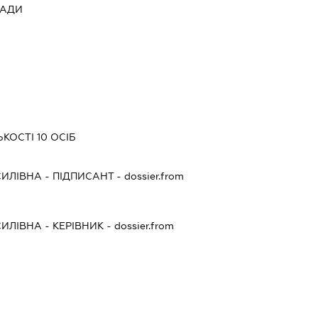
РАДИ
КОСТІ 10 ОСІБ
СИЛІВНА
-
ПІДПИСАНТ
- dossier.from
СИЛІВНА
-
КЕРІВНИК
- dossier.from