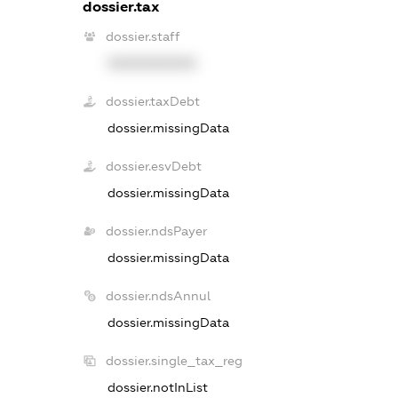
dossier.tax
dossier.staff
XXXXXXXXXX
dossier.taxDebt
dossier.missingData
dossier.esvDebt
dossier.missingData
dossier.ndsPayer
dossier.missingData
dossier.ndsAnnul
dossier.missingData
dossier.single_tax_reg
dossier.notInList