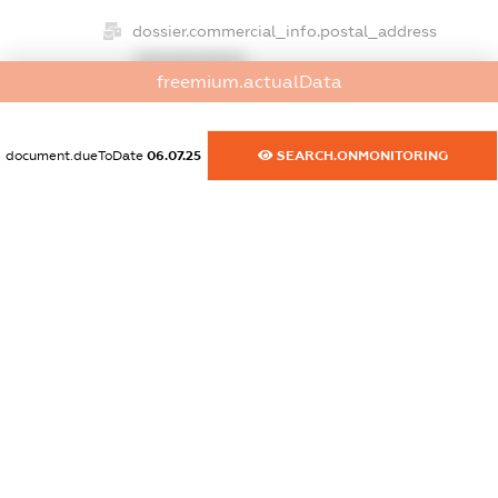
dossier.commercial_info.postal_address
XXXXXXXXXX
freemium.actualData
dossier.commercial_info.phone
XXXXXXXXXX
document.dueToDate
06.07.25
SEARCH.ONMONITORING
dossier.commercial_info.fax
XXXXXXXXXX
dossier.commercial_info.email
XXXXXXXXXX
dossier.commercial_info.website
XXXXXXXXXX
dossier.commercial_info.activity
XXXXXXXXXX