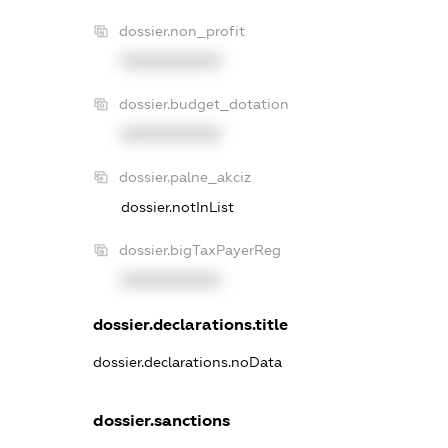
dossier.non_profit
XXXXXXXXXX
dossier.budget_dotation
XXXXXXXXXX
dossier.palne_akciz
dossier.notInList
dossier.bigTaxPayerReg
XXXXXXXXXX
dossier.declarations.title
dossier.declarations.noData
dossier.sanctions