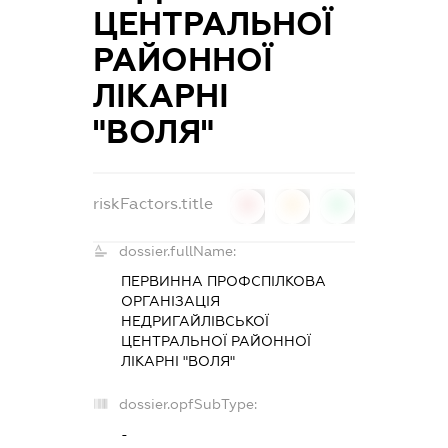
ЦЕНТРАЛЬНОЇ
РАЙОННОЇ
ЛІКАРНІ
"ВОЛЯ"
riskFactors.title
0
0
0
dossier.fullName:
ПЕРВИННА ПРОФСПІЛКОВА
ОРГАНІЗАЦІЯ
НЕДРИГАЙЛІВСЬКОЇ
ЦЕНТРАЛЬНОЇ РАЙОННОЇ
ЛІКАРНІ "ВОЛЯ"
dossier.opfSubType:
-