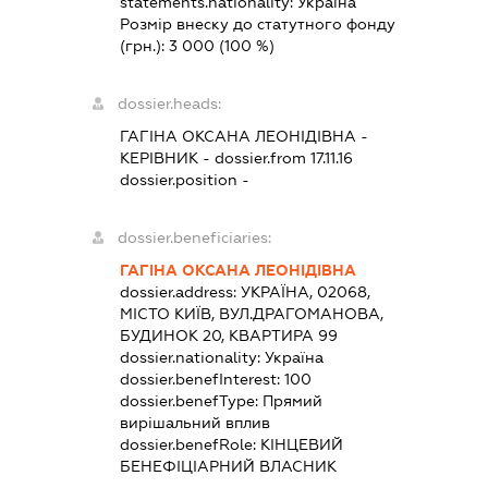
statements.nationality:
Україна
Розмір внеску до статутного фонду
(грн.):
3 000
(100 %)
dossier.heads:
ГАГІНА ОКСАНА ЛЕОНІДІВНА
-
КЕРІВНИК
- dossier.from 17.11.16
dossier.position -
dossier.beneficiaries:
ГАГІНА ОКСАНА ЛЕОНІДІВНА
dossier.address:
УКРАЇНА, 02068,
МІСТО КИЇВ, ВУЛ.ДРАГОМАНОВА,
БУДИНОК 20, КВАРТИРА 99
dossier.nationality:
Україна
dossier.benefInterest:
100
dossier.benefType:
Прямий
вирішальний вплив
dossier.benefRole:
КІНЦЕВИЙ
БЕНЕФІЦІАРНИЙ ВЛАСНИК