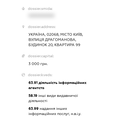
dossier.smida:
XXXXXXXXXX
dossier.address:
УКРАЇНА, 02068, МІСТО КИЇВ,
ВУЛИЦЯ ДРАГОМАНОВА,
БУДИНОК 20, КВАРТИРА 99
dossier.capital:
3 000 грн.
dossier.kveds:
63.91
діяльність інформаційних
агентств
58.19
інші види видавничої
діяльності
63.99
надання інших
інформаційних послуг, н.в.і.у.