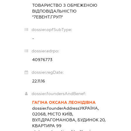
ТОВАРИСТВО З ОБМЕЖЕНОЮ
ВІДПОВІДАЛЬНІСТЮ
"7ЕВЕНТ.ГРУП"
dossier.opfSubType:
-
dossier.edrpo:
40976773
dossier.regDate:
22.11.16
dossier.foundersAndBenef:
ГАГІНА ОКСАНА ЛЕОНІДІВНА
dossier.founderAddress
УКРАЇНА,
02068, МІСТО КИЇВ,
ВУЛ.ДРАГОМАНОВА, БУДИНОК 20,
КВАРТИРА 99