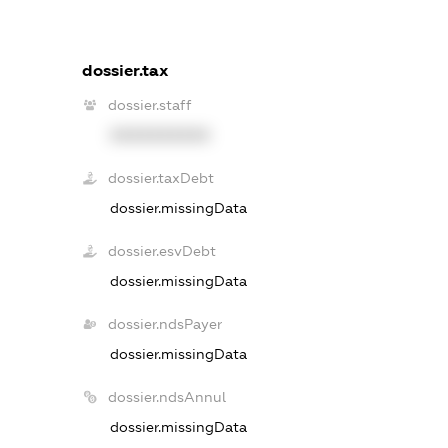
dossier.tax
dossier.staff
XXXXXXXXXX
dossier.taxDebt
dossier.missingData
dossier.esvDebt
dossier.missingData
dossier.ndsPayer
dossier.missingData
dossier.ndsAnnul
dossier.missingData