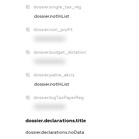
dossier.single_tax_reg
dossier.notInList
dossier.non_profit
XXXXXXXXXX
dossier.budget_dotation
XXXXXXXXXX
dossier.palne_akciz
dossier.notInList
dossier.bigTaxPayerReg
XXXXXXXXXX
dossier.declarations.title
dossier.declarations.noData