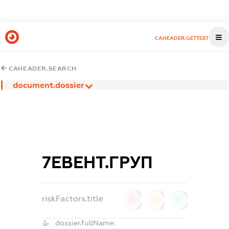
CAHEADER.GETTEST
CAHEADER.SEARCH
document.dossier
7ЕВЕНТ.ГРУП
riskFactors.title
0
0
0
dossier.fullName: