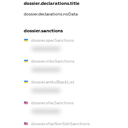
dossier.declarations.title
dossier.declarations.noData
dossier.sanctions
dossier.specSanctions
XXXXXXXXXX
dossier.rnboSanctions
XXXXXXXXXX
dossier.amkuBlackList
XXXXXXXXXX
dossier.ofacSanctions
XXXXXXXXXX
dossier.ofacNonSdnSanctions