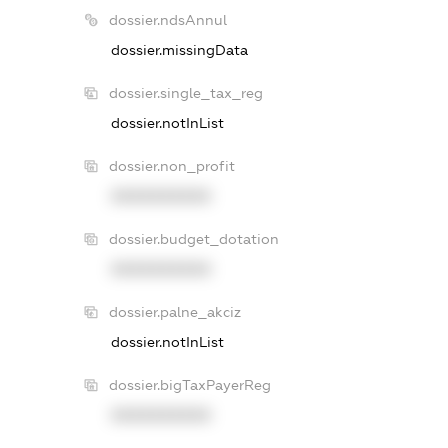
dossier.ndsAnnul
dossier.missingData
dossier.single_tax_reg
dossier.notInList
dossier.non_profit
XXXXXXXXXX
dossier.budget_dotation
XXXXXXXXXX
dossier.palne_akciz
dossier.notInList
dossier.bigTaxPayerReg
XXXXXXXXXX