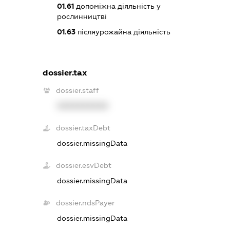
01.61
допоміжна діяльність у
рослинництві
01.63
післяурожайна діяльність
dossier.tax
dossier.staff
XXXXXXXXXX
dossier.taxDebt
dossier.missingData
dossier.esvDebt
dossier.missingData
dossier.ndsPayer
dossier.missingData