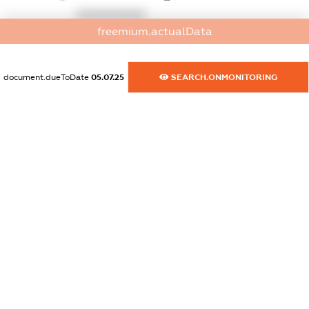
XXXXXXXXXX
freemium.actualData
dossier.commercial_info.activity
XXXXXXXXXX
document.dueToDate
05.07.25
SEARCH.ONMONITORING
freemium.exampleText_1
freemium.exampleText_2
freemium.anonymousPerSearch2
FREEMIUM.DETAILS
FREEMIUM.REGISTER