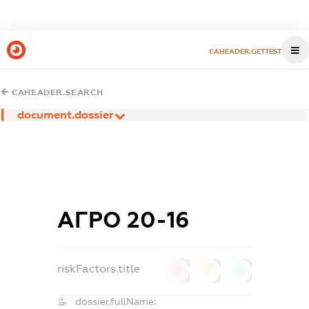
CAHEADER.GETTEST
CAHEADER.SEARCH
document.dossier
АГРО 20-16
riskFactors.title
0
0
0
dossier.fullName: