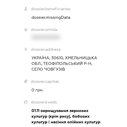
dossier.beneficiaries:
dossier.missingData
dossier.smida:
XXXXXXXXXX
dossier.address:
УКРАЇНА, 30610, ХМЕЛЬНИЦЬКА
ОБЛ., ТЕОФІПОЛЬСЬКИЙ Р-Н,
СЕЛО ЧОВГУЗІВ
dossier.capital:
0 грн.
dossier.kveds:
01.11
вирощування зернових
культур (крім рису), бобових
культур і насіння олійних культур