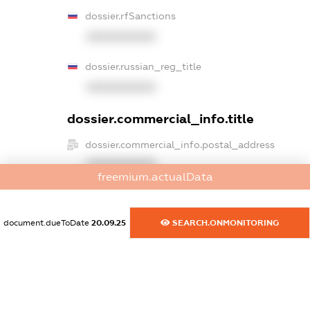
dossier.rfSanctions
XXXXXXXXXX
dossier.russian_reg_title
XXXXXXXXXX
dossier.commercial_info.title
dossier.commercial_info.postal_address
XXXXXXXXXX
freemium.actualData
dossier.commercial_info.phone
XXXXXXXXXX
document.dueToDate
20.09.25
SEARCH.ONMONITORING
dossier.commercial_info.fax
XXXXXXXXXX
dossier.commercial_info.email
XXXXXXXXXX