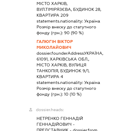
МІСТО ХАРКІВ,
ВУЛ.ТІМІРЯЗЄВА, БУДИНОК 28,
КВАРТИРА 209
statements.nationality:
Україна
Розмір внеску до статутного
фонду (грн.):
90
(90 %)
ГАЛЮГІН ВІКТОР
МИКОЛАЙОВИЧ
dossier.founderAddress
УКРАЇНА,
61091, ХАРКІВСЬКА ОБЛ.,
МІСТО ХАРКІВ, ВУЛИЦЯ
ТАНКОПІЯ, БУДИНОК 9/1,
КВАРТИРА 4
statements.nationality:
Україна
Розмір внеску до статутного
фонду (грн.):
10
(10 %)
dossier.heads:
НЕТРЕНКО ГЕННАДІЙ
ГЕННАДІЙОВИЧ
-
ПРЕДСТАВНИК
- dossier.from