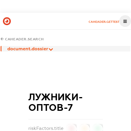
CAHEADER.GETTEST
CAHEADER.SEARCH
document.dossier
ЛУЖНИКИ-
ОПТОВ-7
riskFactors.title
0
0
0