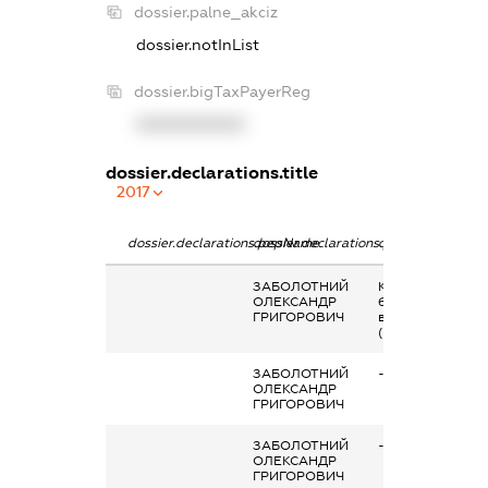
dossier.palne_akciz
dossier.notInList
dossier.bigTaxPayerReg
XXXXXXXXXX
dossier.declarations.title
2017
dossier.declarations.pepName
dossier.declarations.personName
dossier.declarati
ЗАБОЛОТНИЙ
Кінцевий
ОЛЕКСАНДР
бенефіціарний
ГРИГОРОВИЧ
власник
(контролер)
ЗАБОЛОТНИЙ
-
ОЛЕКСАНДР
ГРИГОРОВИЧ
ЗАБОЛОТНИЙ
-
ОЛЕКСАНДР
ГРИГОРОВИЧ