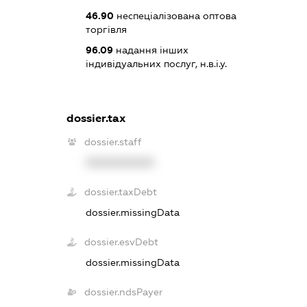
46.90
неспеціалізована оптова
торгівля
96.09
надання інших
індивідуальних послуг, н.в.і.у.
dossier.tax
dossier.staff
XXXXXXXXXX
dossier.taxDebt
dossier.missingData
dossier.esvDebt
dossier.missingData
dossier.ndsPayer