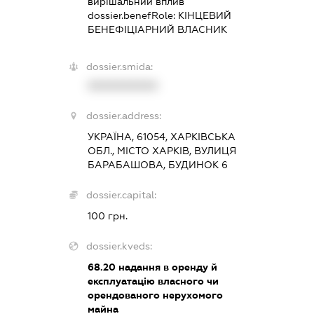
вирішальний вплив
dossier.benefRole:
КІНЦЕВИЙ
БЕНЕФІЦІАРНИЙ ВЛАСНИК
dossier.smida:
XXXXXXXXXX
dossier.address:
УКРАЇНА, 61054, ХАРКІВСЬКА
ОБЛ., МІСТО ХАРКІВ, ВУЛИЦЯ
БАРАБАШОВА, БУДИНОК 6
dossier.capital:
100 грн.
dossier.kveds:
68.20
надання в оренду й
експлуатацію власного чи
орендованого нерухомого
майна