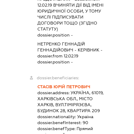
12.02.19
ВЧИНЯТИ ДІЇ ВІД ІМЕНІ
ЮРИДИЧНОЇ ОСОБИ, У ТОМУ
ЧИСЛІ ПІДПИСУВАТИ
ДОГОВОРИ ТОЩО (ЗГІДНО
СТАТУТУ)
dossier.position -
НЕТРЕНКО ГЕННАДІЙ
ГЕННАДІЙОВИЧ
-
КЕРІВНИК
-
dossier.from 12.02.19
dossier.position -
dossier.beneficiaries:
СТАСІВ ЮРІЙ ПЕТРОВИЧ
dossier.address:
УКРАЇНА, 61019,
ХАРКІВСЬКА ОБЛ., МІСТО
ХАРКІВ, ВУЛ.ТІМІРЯЗЄВА,
БУДИНОК 28, КВАРТИРА 209
dossier.nationality:
Україна
dossier.benefInterest:
90
dossier.benefType:
Прямий