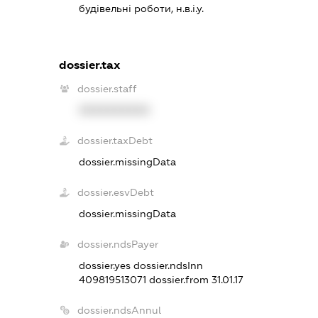
будівельні роботи, н.в.і.у.
dossier.tax
dossier.staff
XXXXXXXXXX
dossier.taxDebt
dossier.missingData
dossier.esvDebt
dossier.missingData
dossier.ndsPayer
dossier.yes
dossier.ndsInn
409819513071
dossier.from 31.01.17
dossier.ndsAnnul