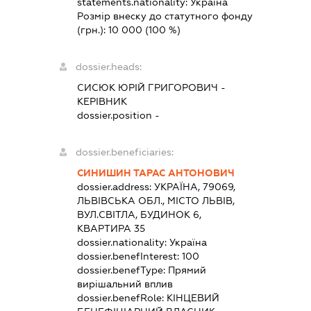
statements.nationality:
Україна
Розмір внеску до статутного фонду
(грн.):
10 000
(100 %)
dossier.heads:
СИСЮК ЮРІЙ ГРИГОРОВИЧ
-
КЕРІВНИК
dossier.position -
dossier.beneficiaries:
СИНИШИН ТАРАС АНТОНОВИЧ
dossier.address:
УКРАЇНА, 79069,
ЛЬВІВСЬКА ОБЛ., МІСТО ЛЬВІВ,
ВУЛ.СВІТЛА, БУДИНОК 6,
КВАРТИРА 35
dossier.nationality:
Україна
dossier.benefInterest:
100
dossier.benefType:
Прямий
вирішальний вплив
dossier.benefRole:
КІНЦЕВИЙ