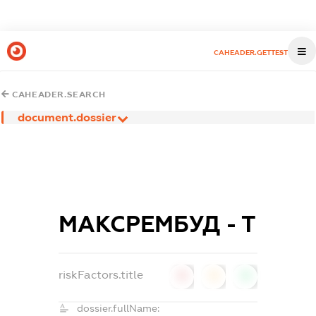
CAHEADER.GETTEST
CAHEADER.SEARCH
document.dossier
МАКСРЕМБУД - Т
riskFactors.title
0
0
0
dossier.fullName: