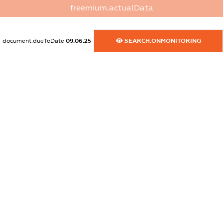
freemium.actualData
dossier.commercial_info.activity
XXXXXXXXXX
document.dueToDate
09.06.25
SEARCH.ONMONITORING
freemium.exampleText_1
freemium.exampleText_2
freemium.anonymousPerSearch2
FREEMIUM.DETAILS
FREEMIUM.REGISTER