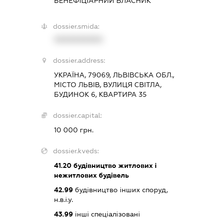
БЕНЕФІЦІАРНИЙ ВЛАСНИК
dossier.smida:
XXXXXXXXXX
dossier.address:
УКРАЇНА, 79069, ЛЬВІВСЬКА ОБЛ.,
МІСТО ЛЬВІВ, ВУЛИЦЯ СВІТЛА,
БУДИНОК 6, КВАРТИРА 35
dossier.capital:
10 000 грн.
dossier.kveds:
41.20
будівництво житлових і
нежитлових будівель
42.99
будівництво інших споруд,
н.в.і.у.
43.99
інші спеціалізовані