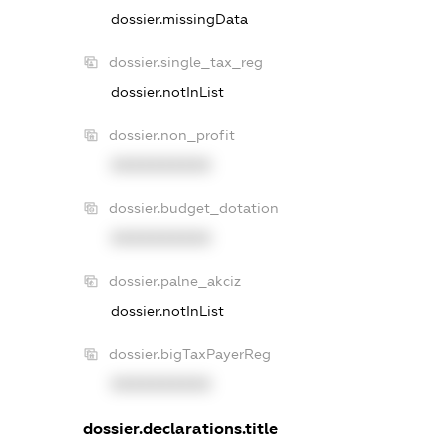
dossier.missingData
dossier.single_tax_reg
dossier.notInList
dossier.non_profit
XXXXXXXXXX
dossier.budget_dotation
XXXXXXXXXX
dossier.palne_akciz
dossier.notInList
dossier.bigTaxPayerReg
XXXXXXXXXX
dossier.declarations.title