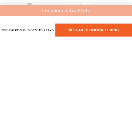
dossier.commercial_info.email
freemium.actualData
XXXXXXXXXX
dossier.commercial_info.website
document.dueToDate
05.09.25
SEARCH.ONMONITORING
XXXXXXXXXX
dossier.commercial_info.activity
XXXXXXXXXX
freemium.exampleText_1
freemium.exampleText_2
freemium.anonymousPerSearch2
FREEMIUM.DETAILS
FREEMIUM.REGISTER