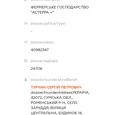
ФЕРМЕРСЬКЕ ГОСПОДАРСТВО
"АСТЕРРА +"
dossier.opfSubType:
-
dossier.edrpo:
40982347
dossier.regDate:
24.11.16
dossier.foundersAndBenef:
ТУРЧИН СЕРГІЙ ПЕТРОВИЧ
dossier.founderAddress
УКРАЇНА,
42072, СУМСЬКА ОБЛ.,
РОМЕНСЬКИЙ Р-Н, СЕЛО
ЗАРУДДЯ, ВУЛИЦЯ
ЦЕНТРАЛЬНА, БУДИНОК 14,