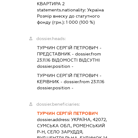
КВАРТИРА 2
statements.nationality:
Україна
Розмір внеску до статутного
фонду (грн.):
1 000
(100 %)
dossier.heads:
ТУРЧИН СЕРГІЙ ПЕТРОВИЧ
-
ПРЕДСТАВНИК
- dossier.from
23.11.16
ВІДОМОСТІ ВІДСУТНІ
dossier.position -
ТУРЧИН СЕРГІЙ ПЕТРОВИЧ
-
КЕРІВНИК
- dossier.from 23.11.16
dossier.position -
dossier.beneficiaries:
ТУРЧИН СЕРГІЙ ПЕТРОВИЧ
dossier.address:
УКРАЇНА, 42072,
СУМСЬКА ОБЛ., РОМЕНСЬКИЙ
Р-Н, СЕЛО ЗАРУДДЯ,
ВУЛ.ЦЕНТРАЛЬНА, БУДИНОК 14,