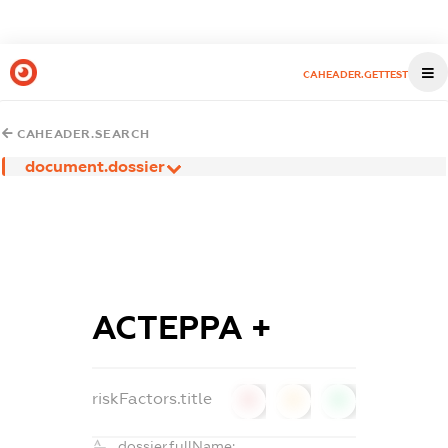
CAHEADER.GETTEST
CAHEADER.SEARCH
document.dossier
АСТЕРРА +
riskFactors.title
0
0
0
dossier.fullName: