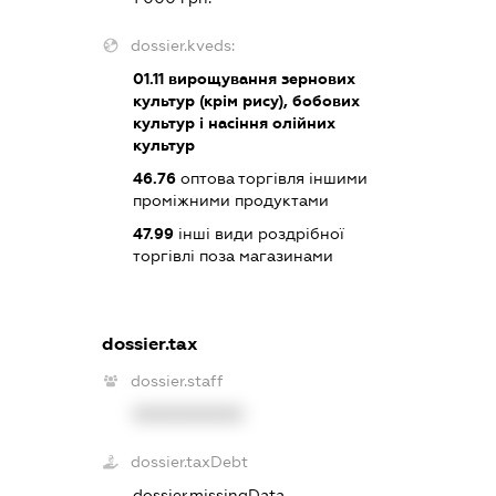
dossier.kveds:
01.11
вирощування зернових
культур (крім рису), бобових
культур і насіння олійних
культур
46.76
оптова торгівля іншими
проміжними продуктами
47.99
інші види роздрібної
торгівлі поза магазинами
dossier.tax
dossier.staff
XXXXXXXXXX
dossier.taxDebt
dossier.missingData