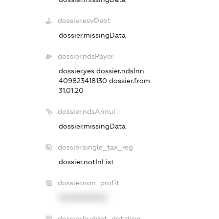
dossier.esvDebt
dossier.missingData
dossier.ndsPayer
dossier.yes
dossier.ndsInn
409823418130
dossier.from
31.01.20
dossier.ndsAnnul
dossier.missingData
dossier.single_tax_reg
dossier.notInList
dossier.non_profit
XXXXXXXXXX
dossier.budget_dotation