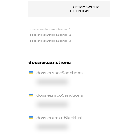
ТУРЧИН СЕРГІЙ
-
ПЕТРОВИЧ
dossier.declarations.license_1
dossier.declarations.license_2
dossier.declarations.license_3
dossier.sanctions
dossier.specSanctions
XXXXXXXXXX
dossier.rnboSanctions
XXXXXXXXXX
dossier.amkuBlackList
XXXXXXXXXX