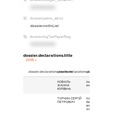
XXXXXXXXXX
dossier.palne_akciz
dossier.notInList
dossier.bigTaxPayerReg
XXXXXXXXXX
dossier.declarations.title
2018
dossier.declarations.pepName
dossier.declarations.personName
dossier.declaratio
КОВАЛЬ
Інше, договір
ЖАННА
емфітевзису
ЮРІЇВНА
ТУРЧИН СЕРГІЙ
Кінцевий
ПЕТРОВИЧ
бенефіціарний
власник
(контролер)