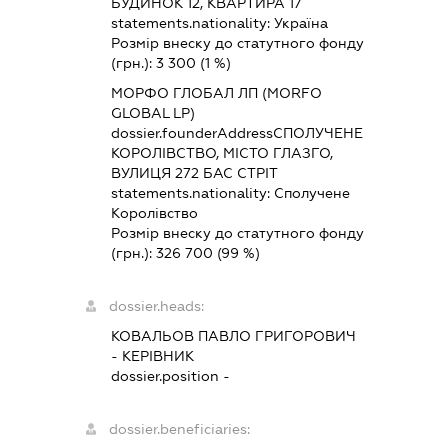
БУДИНОК 12, КВАРТИРА 17
statements.nationality:
Україна
Розмір внеску до статутного фонду
(грн.):
3 300
(1 %)
МОРФО ГЛОБАЛ ЛП (MORFO
GLOBAL LP)
dossier.founderAddress
СПОЛУЧЕНЕ
КОРОЛІВСТВО, МІСТО ГЛАЗГО,
ВУЛИЦЯ 272 БАС СТРІТ
statements.nationality:
Сполучене
Королівство
Розмір внеску до статутного фонду
(грн.):
326 700
(99 %)
dossier.heads:
КОВАЛЬОВ ПАВЛО ГРИГОРОВИЧ
-
КЕРІВНИК
dossier.position -
dossier.beneficiaries: