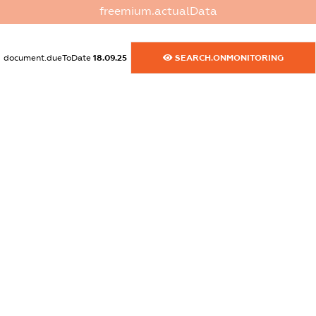
dossier.commercial_info.website
freemium.actualData
XXXXXXXXXX
dossier.commercial_info.activity
document.dueToDate
18.09.25
SEARCH.ONMONITORING
XXXXXXXXXX
freemium.exampleText_1
freemium.exampleText_2
freemium.anonymousPerSearch2
FREEMIUM.DETAILS
FREEMIUM.REGISTER