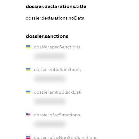
dossier.declarations.title
dossier.declarations.noData
dossier.sanctions
dossier.specSanctions
XXXXXXXXXX
dossier.rnboSanctions
XXXXXXXXXX
dossier.amkuBlackList
XXXXXXXXXX
dossier.ofacSanctions
XXXXXXXXXX
dossier.ofacNonSdnSanctions