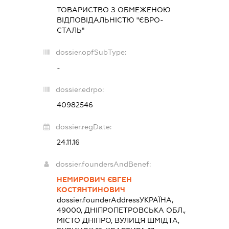
ТОВАРИСТВО З ОБМЕЖЕНОЮ
ВІДПОВІДАЛЬНІСТЮ "ЄВРО-
СТАЛЬ"
dossier.opfSubType:
-
dossier.edrpo:
40982546
dossier.regDate:
24.11.16
dossier.foundersAndBenef:
НЕМИРОВИЧ ЄВГЕН
КОСТЯНТИНОВИЧ
dossier.founderAddress
УКРАЇНА,
49000, ДНІПРОПЕТРОВСЬКА ОБЛ.,
МІСТО ДНІПРО, ВУЛИЦЯ ШМІДТА,