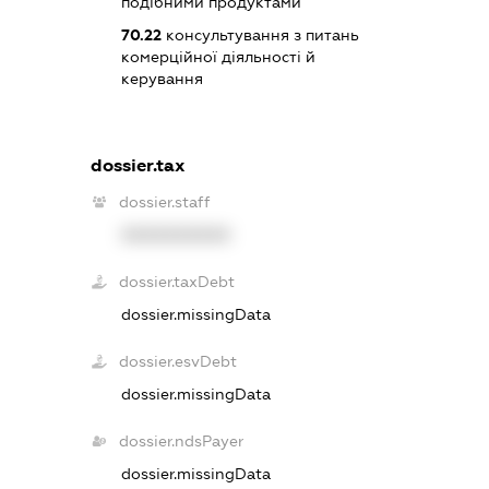
подібними продуктами
70.22
консультування з питань
комерційної діяльності й
керування
dossier.tax
dossier.staff
XXXXXXXXXX
dossier.taxDebt
dossier.missingData
dossier.esvDebt
dossier.missingData
dossier.ndsPayer
dossier.missingData