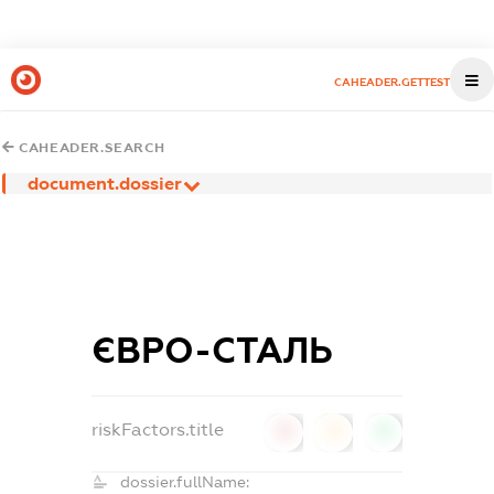
CAHEADER.GETTEST
CAHEADER.SEARCH
document.dossier
ЄВРО-СТАЛЬ
riskFactors.title
0
0
0
dossier.fullName: