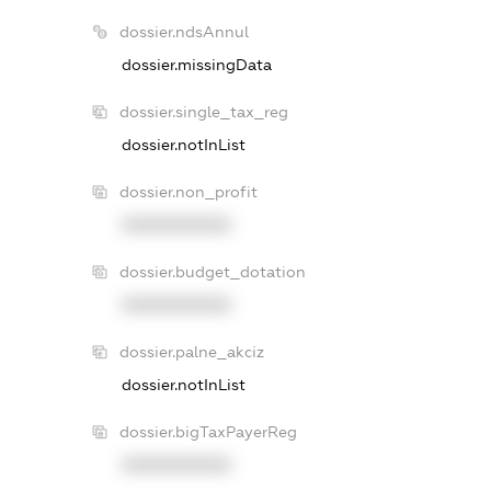
dossier.ndsAnnul
dossier.missingData
dossier.single_tax_reg
dossier.notInList
dossier.non_profit
XXXXXXXXXX
dossier.budget_dotation
XXXXXXXXXX
dossier.palne_akciz
dossier.notInList
dossier.bigTaxPayerReg
XXXXXXXXXX