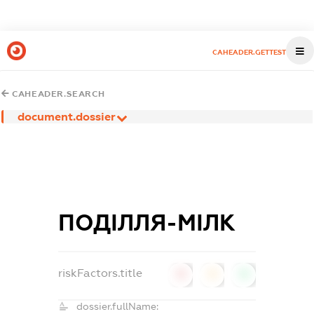
CAHEADER.GETTEST
CAHEADER.SEARCH
document.dossier
ПОДІЛЛЯ-МІЛК
riskFactors.title
0
0
0
dossier.fullName: