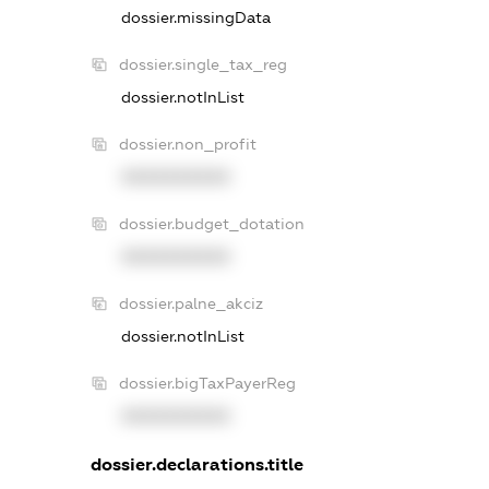
dossier.missingData
dossier.single_tax_reg
dossier.notInList
dossier.non_profit
XXXXXXXXXX
dossier.budget_dotation
XXXXXXXXXX
dossier.palne_akciz
dossier.notInList
dossier.bigTaxPayerReg
XXXXXXXXXX
dossier.declarations.title