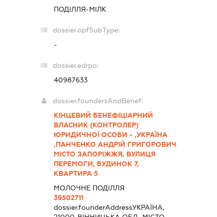
ПОДІЛЛЯ-МІЛК
dossier.opfSubType:
-
dossier.edrpo:
40987633
dossier.foundersAndBenef:
КІНЦЕВИЙ БЕНЕФІЦІАРНИЙ
ВЛАСНИК (КОНТРОЛЕР)
ЮРИДИЧНОЇ ОСОБИ - ,УКРАЇНА
,ПАНЧЕНКО АНДРІЙ ГРИГОРОВИЧ
МІСТО ЗАПОРІЖЖЯ, ВУЛИЦЯ
ПЕРЕМОГИ, БУДИНОК 7,
КВАРТИРА 5
МОЛОЧНЕ ПОДІЛЛЯ
39502711
dossier.founderAddress
УКРАЇНА,
21000, ВІННИЦЬКА ОБЛ., МІСТО