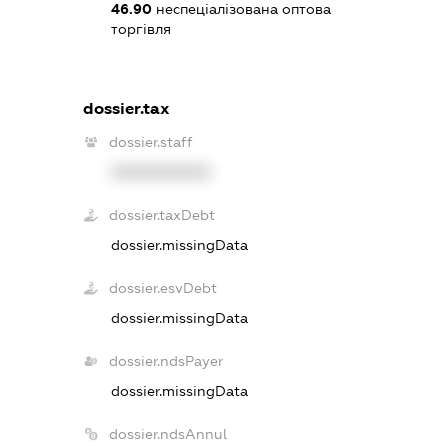
46.90
неспеціалізована оптова
торгівля
dossier.tax
dossier.staff
XXXXXXXXXX
dossier.taxDebt
dossier.missingData
dossier.esvDebt
dossier.missingData
dossier.ndsPayer
dossier.missingData
dossier.ndsAnnul