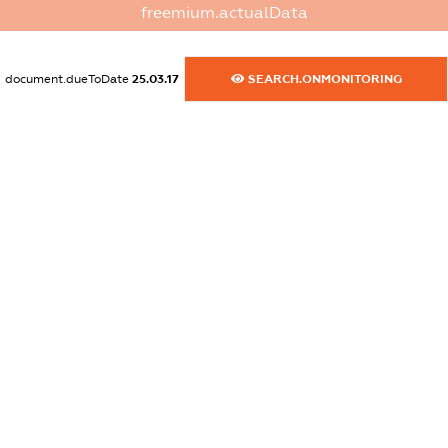
freemium.actualData
dossier.commercial_info.activity
XXXXXXXXXX
document.dueToDate
25.03.17
SEARCH.ONMONITORING
freemium.exampleText_1
freemium.exampleText_2
freemium.anonymousPerSearch2
FREEMIUM.DETAILS
FREEMIUM.REGISTER