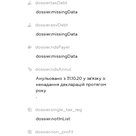
dossier.taxDebt
dossier.missingData
dossier.esvDebt
dossier.missingData
dossier.ndsPayer
dossier.missingData
dossier.ndsAnnul
Анульовано з 31.10.20 у зв'язку з:
ненадання декларацiй протягом
року
.
dossier.single_tax_reg
dossier.notInList
dossier.non_profit