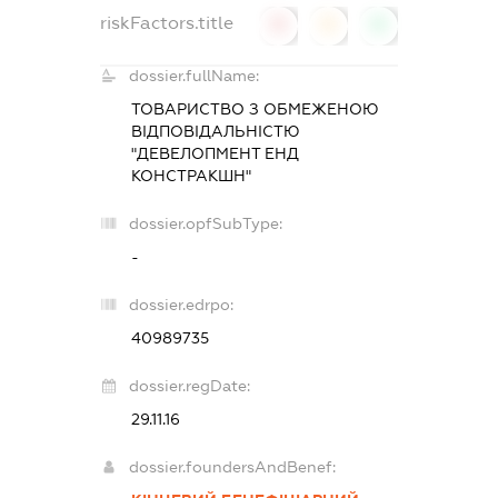
riskFactors.title
0
0
0
dossier.fullName:
ТОВАРИСТВО З ОБМЕЖЕНОЮ
ВІДПОВІДАЛЬНІСТЮ
"ДЕВЕЛОПМЕНТ ЕНД
КОНСТРАКШН"
dossier.opfSubType:
-
dossier.edrpo:
40989735
dossier.regDate:
29.11.16
dossier.foundersAndBenef: