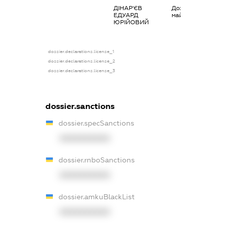
ДІНАР'ЄВ
Дохід від наданн
ЕДУАРД
майна в оренду
ЮРІЙОВИЙ
dossier.declarations.license_1
dossier.declarations.license_2
dossier.declarations.license_3
dossier.sanctions
dossier.specSanctions
XXXXXXXXXX
dossier.rnboSanctions
XXXXXXXXXX
dossier.amkuBlackList
XXXXXXXXXX