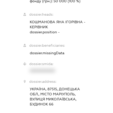
фонду (грн.):
50 000
(100 %)
dossier.heads:
КОШМАНОВА ЯНА ІГОРІВНА
-
КЕРІВНИК
dossier.position -
dossier.beneficiaries:
dossier.missingData
dossier.smida:
XXXXXXXXXX
dossier.address:
УКРАЇНА, 87515, ДОНЕЦЬКА
ОБЛ., МІСТО МАРІУПОЛЬ,
ВУЛИЦЯ МИКОЛАЇВСЬКА,
БУДИНОК 66