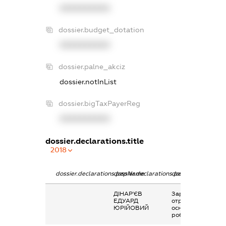
XXXXXXXXXX
dossier.budget_dotation
XXXXXXXXXX
dossier.palne_akciz
dossier.notInList
dossier.bigTaxPayerReg
XXXXXXXXXX
dossier.declarations.title
2018
dossier.declarations.pepName
dossier.declarations.personName
dossier.declaratio
ДІНАР'ЄВ
Заробітна плата
ЕДУАРД
отримана за
ЮРІЙОВИЙ
основним місцем
роботи