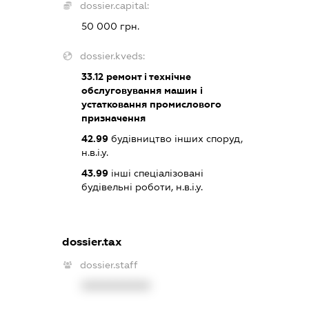
dossier.capital:
50 000 грн.
dossier.kveds:
33.12
ремонт і технічне
обслуговування машин і
устатковання промислового
призначення
42.99
будівництво інших споруд,
н.в.і.у.
43.99
інші спеціалізовані
будівельні роботи, н.в.і.у.
dossier.tax
dossier.staff
XXXXXXXXXX