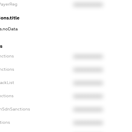
xPayerReg
XXXXXXXXXX
ons.title
ns.noData
ns
nctions
XXXXXXXXXX
nctions
XXXXXXXXXX
ackList
XXXXXXXXXX
nctions
XXXXXXXXXX
onSdnSanctions
XXXXXXXXXX
tions
XXXXXXXXXX