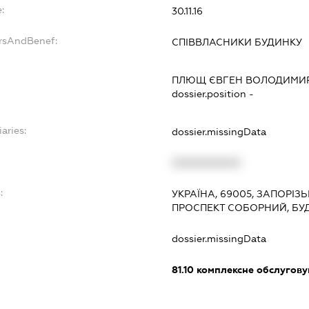
:
30.11.16
ersAndBenef:
СПІВВЛАСНИКИ БУДИНКУ
ПЛЮЩ ЄВГЕН ВОЛОДИМИ
dossier.position -
aries:
dossier.missingData
XXXXXXXXXX
:
УКРАЇНА, 69005, ЗАПОРІЗ
ПРОСПЕКТ СОБОРНИЙ, БУ
dossier.missingData
81.10
комплексне обслуговув