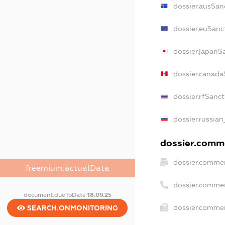
dossier.ausSan
dossier.euSanc
dossier.japanS
dossier.canada
dossier.rfSanc
dossier.russian
dossier.comme
dossier.commer
freemium.actualData
dossier.comme
document.dueToDate
18.09.25
dossier.commer
SEARCH.ONMONITORING