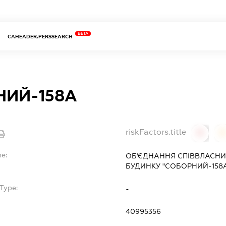
BETA
CAHEADER.PERSSEARCH
НИЙ-158А
riskFactors.title
0
0
me:
ОБ'ЄДНАННЯ СПІВВЛАСНИ
БУДИНКУ "СОБОРНИЙ-158
Type:
-
40995356