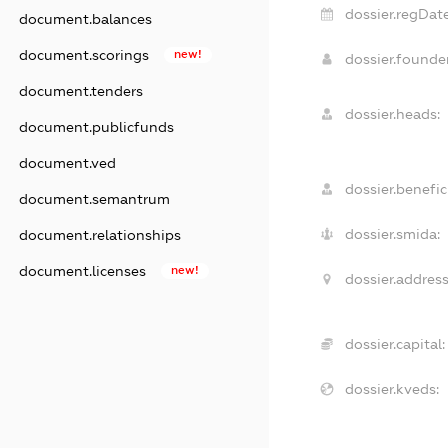
dossier.regDate
document.balances
document.scorings
new!
dossier.found
document.tenders
dossier.heads:
document.publicfunds
document.ved
dossier.benefici
document.semantrum
dossier.smida:
document.relationships
document.licenses
new!
dossier.address
dossier.capital:
dossier.kveds: