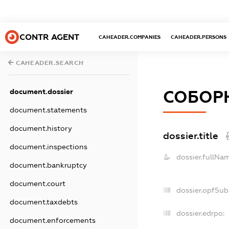
CONTR AGENT
CAHEADER.COMPANIES
CAHEADER.PERSONS
CAHEADER.SEARCH
document.dossier
СОБОР
document.statements
document.history
dossier.title
document.inspections
dossier.fullNa
document.bankruptcy
document.court
dossier.opfSub
document.taxdebts
dossier.edrpo:
document.enforcements