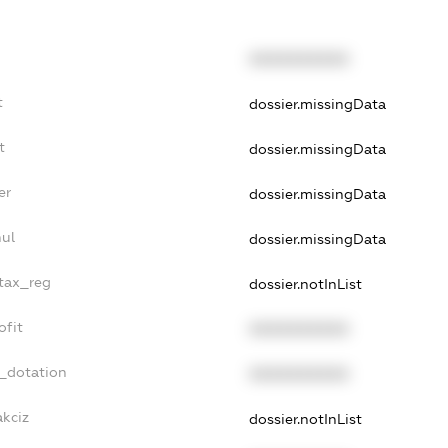
XXXXXXXXXX
t
dossier.missingData
t
dossier.missingData
er
dossier.missingData
nul
dossier.missingData
_tax_reg
dossier.notInList
ofit
XXXXXXXXXX
t_dotation
XXXXXXXXXX
akciz
dossier.notInList