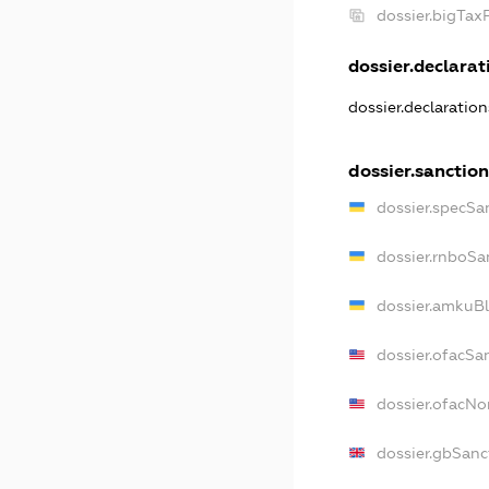
dossier.bigTa
dossier.declarati
dossier.declaratio
dossier.sanctio
dossier.specSa
dossier.rnboSa
dossier.amkuBl
dossier.ofacSa
dossier.ofacN
dossier.gbSanc