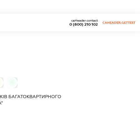
caHeader.contact
CAHEADER.GETTEST
0 (800) 210 102
0
КІВ БАГАТОКВАРТИРНОГО
А"