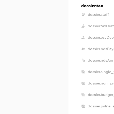
dossier.tax
dossier.staff
dossier.taxDeb
dossier.esvDeb
dossier.ndsPay
dossier.ndsAn
dossier.single
dossier.non_pr
dossier.budge
dossier.palne_