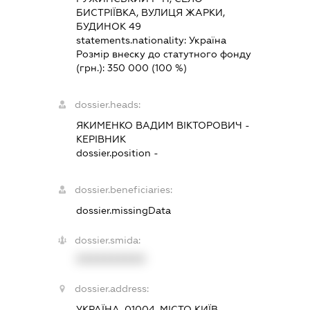
БИСТРІЇВКА, ВУЛИЦЯ ЖАРКИ,
БУДИНОК 49
statements.nationality:
Україна
Розмір внеску до статутного фонду
(грн.):
350 000
(100 %)
dossier.heads:
ЯКИМЕНКО ВАДИМ ВІКТОРОВИЧ
-
КЕРІВНИК
dossier.position -
dossier.beneficiaries:
dossier.missingData
dossier.smida:
XXXXXXXXXX
dossier.address:
УКРАЇНА, 01004, МІСТО КИЇВ,