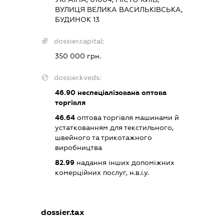
ВУЛИЦЯ ВЕЛИКА ВАСИЛЬКІВСЬКА,
БУДИНОК 13
dossier.capital:
350 000 грн.
dossier.kveds:
46.90
неспеціалізована оптова
торгівля
46.64
оптова торгівля машинами й
устаткованням для текстильного,
швейного та трикотажного
виробництва
82.99
надання інших допоміжних
комерційних послуг, н.в.і.у.
dossier.tax