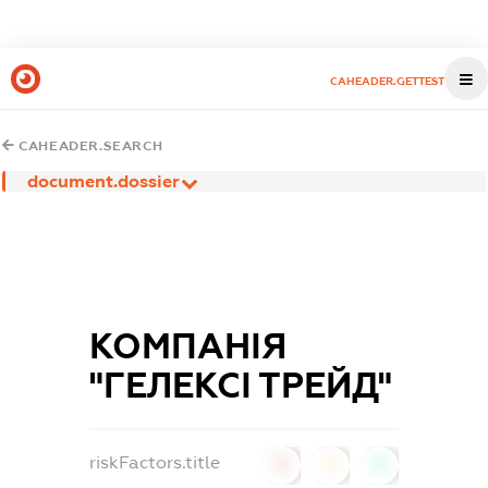
CAHEADER.GETTEST
CAHEADER.SEARCH
document.dossier
КОМПАНІЯ
"ГЕЛЕКСІ ТРЕЙД"
riskFactors.title
0
0
0