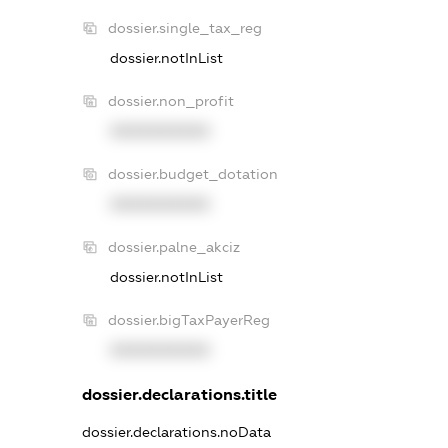
dossier.single_tax_reg
dossier.notInList
dossier.non_profit
XXXXXXXXXX
dossier.budget_dotation
XXXXXXXXXX
dossier.palne_akciz
dossier.notInList
dossier.bigTaxPayerReg
XXXXXXXXXX
dossier.declarations.title
dossier.declarations.noData