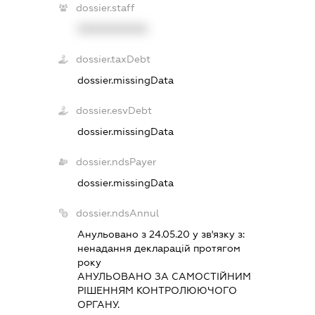
dossier.staff
XXXXXXXXXX
dossier.taxDebt
dossier.missingData
dossier.esvDebt
dossier.missingData
dossier.ndsPayer
dossier.missingData
dossier.ndsAnnul
Анульовано з 24.05.20 у зв'язку з:
ненадання декларацiй протягом
року
АНУЛЬОВАНО ЗА САМОСТIЙНИМ
РIШЕННЯМ КОНТРОЛЮЮЧОГО
ОРГАНУ.