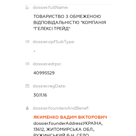
dossier.fullName:
ТОВАРИСТВО З ОБМЕЖЕНОЮ
ВІДПОВІДАЛЬНІСТЮ "КОМПАНІЯ
"ГЕЛЕКСІ ТРЕЙД"
dossier.opfSubType:
-
dossier.edrpo:
40995529
dossier.regDate:
30.11.16
dossier.foundersAndBenef:
ЯКИМЕНКО ВАДИМ ВІКТОРОВИЧ
dossier.founderAddress
УКРАЇНА,
13612, ЖИТОМИРСЬКА ОБЛ.,
РУЖИНСЬКИЙ Р-Н, СЕЛО