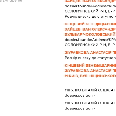
dersAndBenef:
ЗАЙЦЕВ ІВАН ОЛЕКСАНД
dossier.founderAddress
УКРА
СОЛОМ'ЯНСЬКИЙ Р-Н, Б-Р Ч
Розмір внеску до статутног
КІНЦЕВИЙ БЕНЕФІЦІАРНИЙ
ЗАЙЦЕВ ІВАН ОЛЕКСАНДРОВ
БУЛЬВАР ЧОКОЛОВСЬКИЙ, Б
dossier.founderAddress
УКРА
СОЛОМ'ЯНСЬКИЙ Р-Н, Б-Р Ч
ЖУРАВКОВА АНАСТАСІЯ П
Розмір внеску до статутног
КІНЦЕВИЙ БЕНЕФІЦІАРНИЙ
ЖУРАВКОВА АНАСТАСІЯ ПРО
М.КИЇВ, ВУЛ. НІЩИНСЬКОГО
МІГУЛКО ВІТАЛІЙ ОЛЕКС
dossier.position -
МІГУЛКО ВІТАЛІЙ ОЛЕКС
dossier.position -