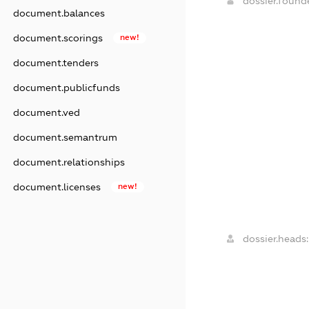
dossier.foun
document.balances
document.scorings
new!
document.tenders
document.publicfunds
document.ved
document.semantrum
document.relationships
document.licenses
new!
dossier.heads: