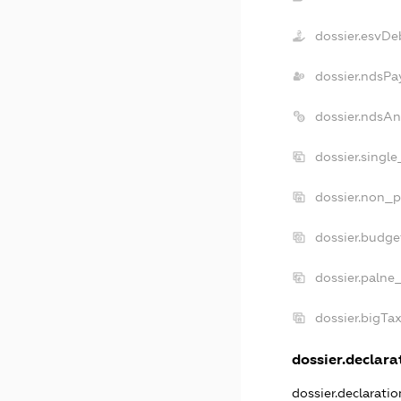
dossier.esvDe
dossier.ndsPa
dossier.ndsAn
dossier.singl
dossier.non_p
dossier.budg
dossier.palne
dossier.bigTa
dossier.declarat
dossier.declarati