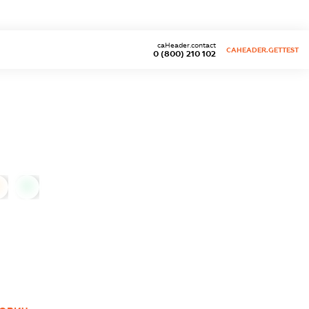
caHeader.contact
CAHEADER.GETTEST
0 (800) 210 102
0
0