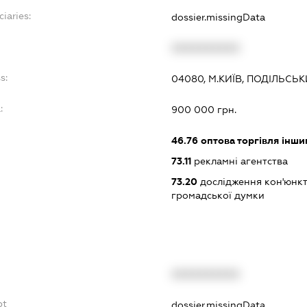
ciaries:
dossier.missingData
XXXXXXXXXX
s:
04080, М.КИЇВ, ПОДІЛЬСЬК
:
900 000 грн.
46.76
оптова торгівля інш
73.11
рекламні агентства
73.20
дослідження кон'юнкт
громадської думки
XXXXXXXXXX
bt
dossier.missingData