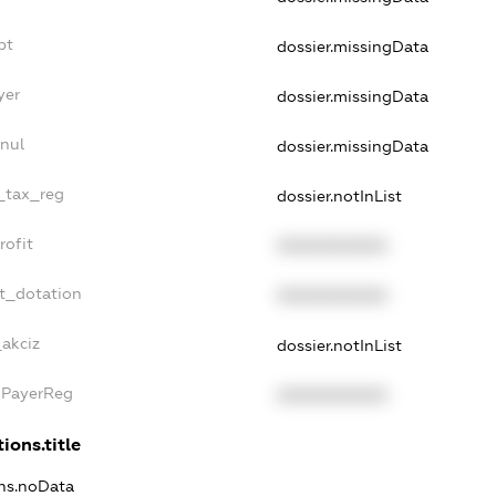
bt
dossier.missingData
yer
dossier.missingData
nul
dossier.missingData
e_tax_reg
dossier.notInList
rofit
XXXXXXXXXX
et_dotation
XXXXXXXXXX
_akciz
dossier.notInList
xPayerReg
XXXXXXXXXX
ions.title
ons.noData