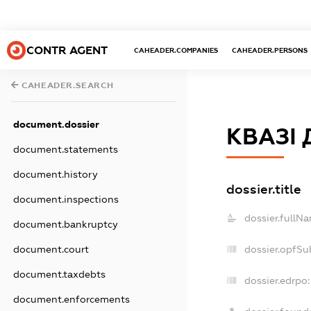
CONTR AGENT
CAHEADER.COMPANIES
CAHEADER.PERSONS
CAHEADER.SEARCH
document.dossier
КВАЗІ
document.statements
document.history
dossier.title
document.inspections
dossier.fullN
document.bankruptcy
document.court
dossier.opfSu
document.taxdebts
dossier.edrpo:
document.enforcements