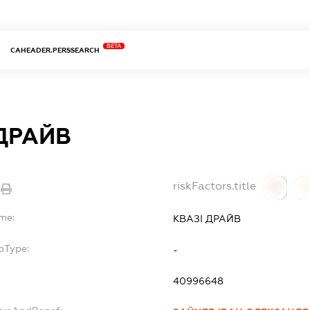
BETA
CAHEADER.PERSSEARCH
 ДРАЙВ
riskFactors.title
0
ame:
КВАЗІ ДРАЙВ
bType:
-
40996648