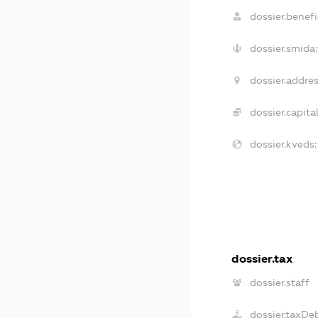
dossier.benefi
dossier.smida:
dossier.addres
dossier.capital
dossier.kveds:
dossier.tax
dossier.staff
dossier.taxDe