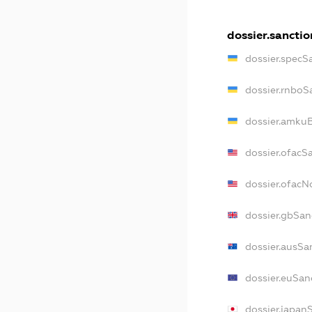
dossier.sanctio
dossier.specS
dossier.rnboS
dossier.amkuB
dossier.ofacS
dossier.ofac
dossier.gbSan
dossier.ausSa
dossier.euSan
dossier.japan