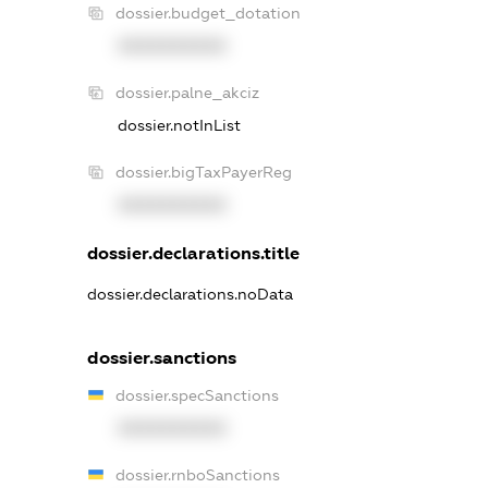
dossier.budget_dotation
XXXXXXXXXX
dossier.palne_akciz
dossier.notInList
dossier.bigTaxPayerReg
XXXXXXXXXX
dossier.declarations.title
dossier.declarations.noData
dossier.sanctions
dossier.specSanctions
XXXXXXXXXX
dossier.rnboSanctions