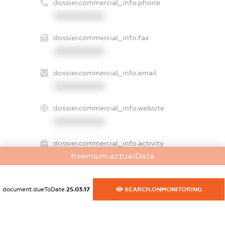
dossier.commercial_info.phone
XXXXXXXXXX
dossier.commercial_info.fax
XXXXXXXXXX
dossier.commercial_info.email
XXXXXXXXXX
dossier.commercial_info.website
XXXXXXXXXX
dossier.commercial_info.activity
freemium.actualData
XXXXXXXXXX
document.dueToDate
25.03.17
SEARCH.ONMONITORING
freemium.exampleText_1
freemium.exampleText_2
freemium.anonymousPerSearch2