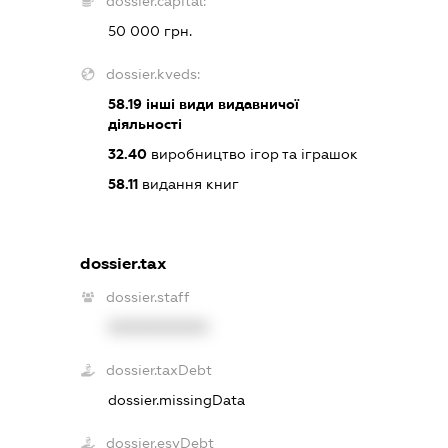
dossier.capital:
50 000 грн.
dossier.kveds:
58.19
інші види видавничої
діяльності
32.40
виробництво ігор та іграшок
58.11
видання книг
dossier.tax
dossier.staff
XXXXXXXXXX
dossier.taxDebt
dossier.missingData
dossier.esvDebt