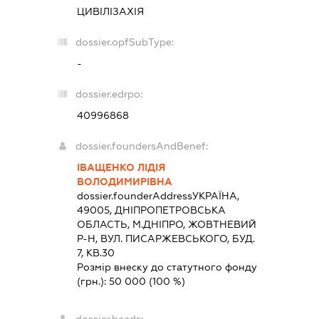
ЦИВІЛІЗАХІЯ
dossier.opfSubType:
-
dossier.edrpo:
40996868
dossier.foundersAndBenef:
ІВАЩЕНКО ЛІДІЯ
ВОЛОДИМИРІВНА
dossier.founderAddress
УКРАЇНА,
49005, ДНIПРОПЕТРОВСЬКА
ОБЛАСТЬ, М.ДНIПРО, ЖОВТНЕВИЙ
Р-Н, ВУЛ. ПИСАРЖЕВСЬКОГО, БУД.
7, КВ.30
Розмір внеску до статутного фонду
(грн.):
50 000
(100 %)
dossier.heads: