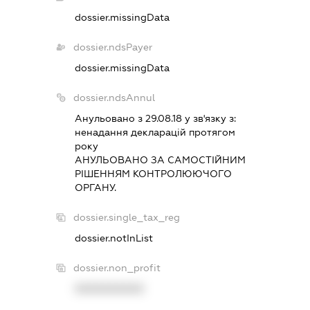
dossier.missingData
dossier.ndsPayer
dossier.missingData
dossier.ndsAnnul
Анульовано з 29.08.18 у зв'язку з:
ненадання декларацiй протягом
року
АНУЛЬОВАНО ЗА САМОСТIЙНИМ
РIШЕННЯМ КОНТРОЛЮЮЧОГО
ОРГАНУ.
dossier.single_tax_reg
dossier.notInList
dossier.non_profit
XXXXXXXXXX