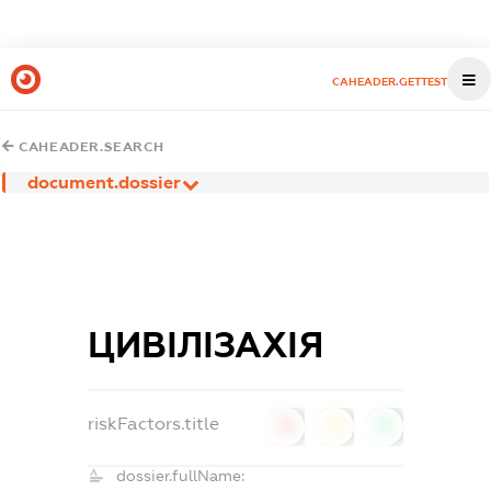
CAHEADER.GETTEST
CAHEADER.SEARCH
document.dossier
ЦИВІЛІЗАХІЯ
riskFactors.title
0
0
0
dossier.fullName: