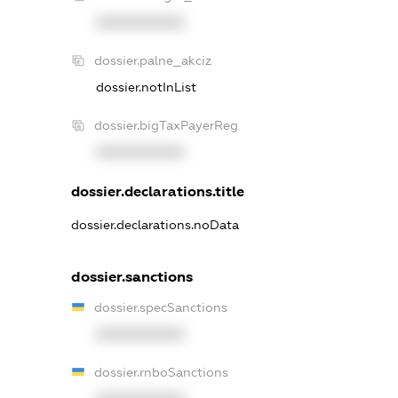
XXXXXXXXXX
dossier.palne_akciz
dossier.notInList
dossier.bigTaxPayerReg
XXXXXXXXXX
dossier.declarations.title
dossier.declarations.noData
dossier.sanctions
dossier.specSanctions
XXXXXXXXXX
dossier.rnboSanctions