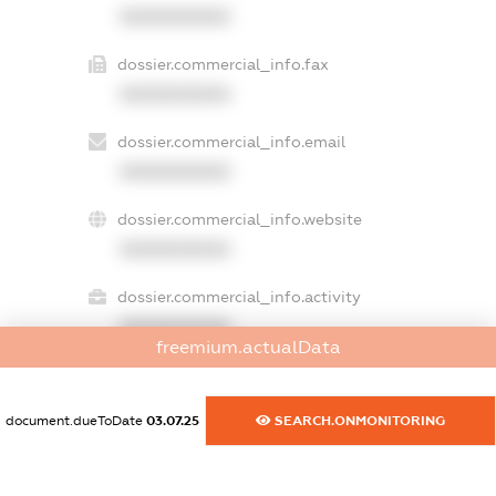
XXXXXXXXXX
dossier.commercial_info.fax
XXXXXXXXXX
dossier.commercial_info.email
XXXXXXXXXX
dossier.commercial_info.website
XXXXXXXXXX
dossier.commercial_info.activity
XXXXXXXXXX
freemium.actualData
document.dueToDate
03.07.25
SEARCH.ONMONITORING
freemium.exampleText_1
freemium.exampleText_2
freemium.anonymousPerSearch2