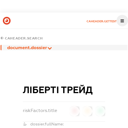
CAHEADER.GETTEST
CAHEADER.SEARCH
document.dossier
ЛІБЕРТІ ТРЕЙД
riskFactors.title
0
0
0
dossier.fullName: