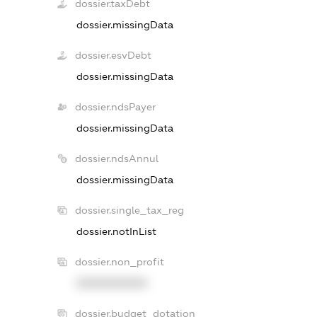
dossier.taxDebt
dossier.missingData
dossier.esvDebt
dossier.missingData
dossier.ndsPayer
dossier.missingData
dossier.ndsAnnul
dossier.missingData
dossier.single_tax_reg
dossier.notInList
dossier.non_profit
XXXXXXXXXX
dossier.budget_dotation