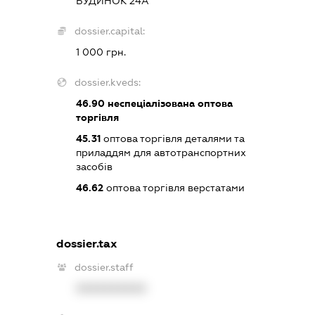
БУДИНОК 24А
dossier.capital:
1 000 грн.
dossier.kveds:
46.90
неспеціалізована оптова
торгівля
45.31
оптова торгівля деталями та
приладдям для автотранспортних
засобів
46.62
оптова торгівля верстатами
dossier.tax
dossier.staff
XXXXXXXXXX