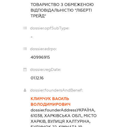
ТОВАРИСТВО З ОБМЕЖЕНОЮ
ВІДПОВІДАЛЬНІСТЮ "ЛІБЕРТІ
ТРЕЙД"
dossier.opfSubType:
-
dossier.edrpo:
40996915
dossier.regDate:
01.12.16
dossier.foundersAndBenef:
КЛИМЧУК ВАСИЛЬ
ВОЛОДИМИРОВИЧ
dossier.founderAddress
УКРАЇНА,
61038, ХАРКІВСЬКА ОБЛ., МІСТО
ХАРКІВ, ВУЛИЦЯ ХАЛТУРІНА,
БУДИНОК 22, КІМНАТА 19