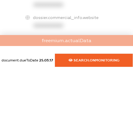
XXXXXXXXXX
dossier.commercial_info.website
XXXXXXXXXX
dossier.commercial_info.activity
freemium.actualData
XXXXXXXXXX
document.dueToDate
25.03.17
SEARCH.ONMONITORING
freemium.exampleText_1
freemium.exampleText_2
freemium.anonymousPerSearch2
FREEMIUM.DETAILS
FREEMIUM.REGISTER