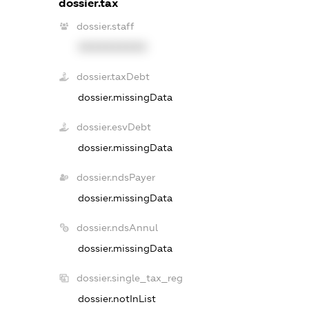
dossier.tax
dossier.staff
XXXXXXXXXX
dossier.taxDebt
dossier.missingData
dossier.esvDebt
dossier.missingData
dossier.ndsPayer
dossier.missingData
dossier.ndsAnnul
dossier.missingData
dossier.single_tax_reg
dossier.notInList