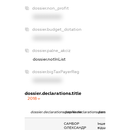
dossier.non_profit
XXXXXXXXXX
dossier.budget_dotation
XXXXXXXXXX
dossier.palne_akciz
dossier.notInList
dossier.bigTaxPayerReg
XXXXXXXXXX
dossier.declarations.title
2018
dossier.declarations.pepName
dossier.declarations.personName
dossier.declaration
САМБОР
Інше, виплати чи
ОЛЕКСАНДР
відшкодування