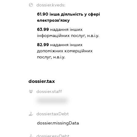
dossier.kveds:
61.90
інша діяльність у сфері
електрозв'язку
63.99
надання інших
інформаційних послуг, н.в.і.у.
82.99
надання інших
допоміжних комерційних
послуг, н.в.і.у.
dossier.tax
dossier.staff
XXXXXXXXXX
dossier.taxDebt
dossier.missingData
dossier.esvDebt