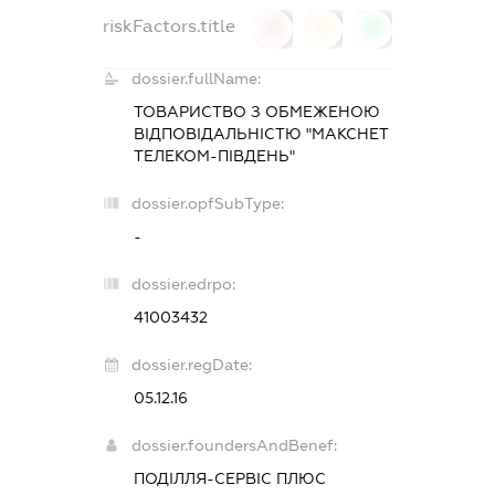
riskFactors.title
0
0
0
dossier.fullName:
ТОВАРИСТВО З ОБМЕЖЕНОЮ
ВІДПОВІДАЛЬНІСТЮ "МАКСНЕТ
ТЕЛЕКОМ-ПІВДЕНЬ"
dossier.opfSubType:
-
dossier.edrpo:
41003432
dossier.regDate:
05.12.16
dossier.foundersAndBenef:
ПОДІЛЛЯ-СЕРВІС ПЛЮС