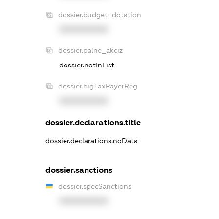
dossier.budget_dotation
XXXXXXXXXX
dossier.palne_akciz
dossier.notInList
dossier.bigTaxPayerReg
XXXXXXXXXX
dossier.declarations.title
dossier.declarations.noData
dossier.sanctions
dossier.specSanctions
XXXXXXXXXX