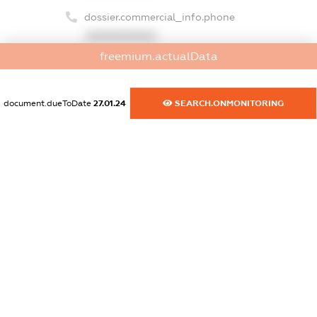
dossier.commercial_info.phone
XXXXXXXXXX
freemium.actualData
dossier.commercial_info.fax
XXXXXXXXXX
document.dueToDate
27.01.24
SEARCH.ONMONITORING
dossier.commercial_info.email
XXXXXXXXXX
dossier.commercial_info.website
XXXXXXXXXX
dossier.commercial_info.activity
XXXXXXXXXX
freemium.exampleText_1
freemium.exampleText_2