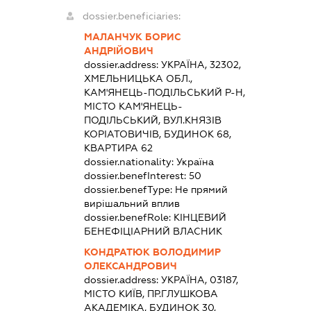
dossier.beneficiaries:
МАЛАНЧУК БОРИС
АНДРІЙОВИЧ
dossier.address:
УКРАЇНА, 32302,
ХМЕЛЬНИЦЬКА ОБЛ.,
КАМ'ЯНЕЦЬ-ПОДІЛЬСЬКИЙ Р-Н,
МІСТО КАМ'ЯНЕЦЬ-
ПОДІЛЬСЬКИЙ, ВУЛ.КНЯЗІВ
КОРІАТОВИЧІВ, БУДИНОК 68,
КВАРТИРА 62
dossier.nationality:
Україна
dossier.benefInterest:
50
dossier.benefType:
Не прямий
вирішальний вплив
dossier.benefRole:
КІНЦЕВИЙ
БЕНЕФІЦІАРНИЙ ВЛАСНИК
КОНДРАТЮК ВОЛОДИМИР
ОЛЕКСАНДРОВИЧ
dossier.address:
УКРАЇНА, 03187,
МІСТО КИЇВ, ПР.ГЛУШКОВА
АКАДЕМІКА, БУДИНОК 30,