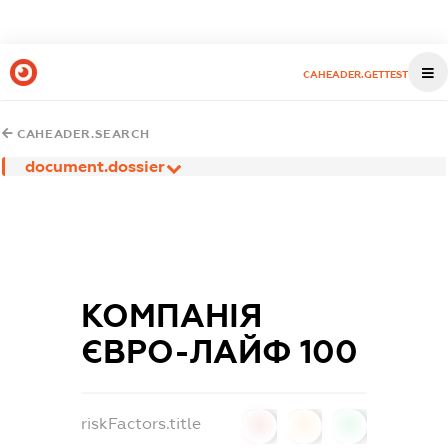
CAHEADER.GETTEST
CAHEADER.SEARCH
document.dossier
КОМПАНІЯ
ЄВРО-ЛАЙФ 100
riskFactors.title
0
0
0