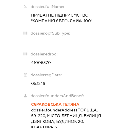
dossier.fullName:
ПРИВАТНЕ ПІДПРИЄМСТВО
"КОМПАНІЯ ЄВРО-ЛАЙФ 100"
dossier.opfSubType:
-
dossier.edrpo:
41006370
dossier.regDate:
05.12.16
dossier.foundersAndBenef:
СЄРАКОВСЬКА ТЕТЯНА
dossier.founderAddress
ПОЛЬЩА,
59-220, МІСТО ЛЕГНИЦЯ, ВУЛИЦЯ
ДЗЯЛКОВА, БУДИНОК 20,
КВАРТИРА 5