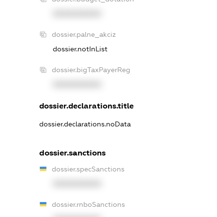
XXXXXXXXXX
dossier.palne_akciz
dossier.notInList
dossier.bigTaxPayerReg
XXXXXXXXXX
dossier.declarations.title
dossier.declarations.noData
dossier.sanctions
dossier.specSanctions
XXXXXXXXXX
dossier.rnboSanctions