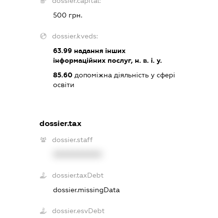
dossier.capital:
500 грн.
dossier.kveds:
63.99
надання інших
інформаційних послуг, н. в. і. у.
85.60
допоміжна діяльність у сфері
освіти
dossier.tax
dossier.staff
XXXXXXXXXX
dossier.taxDebt
dossier.missingData
dossier.esvDebt