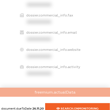
XXXXXXXXXX
dossier.commercial_info.fax
XXXXXXXXXX
dossier.commercial_info.email
XXXXXXXXXX
dossier.commercial_info.website
XXXXXXXXXX
dossier.commercial_info.activity
XXXXXXXXXX
freemium.actualData
freemium.exampleText_1
freemium.exampleText_2
freemium.anonymousPerSearch2
document.dueToDate
26.11.20
SEARCH.ONMONITORING