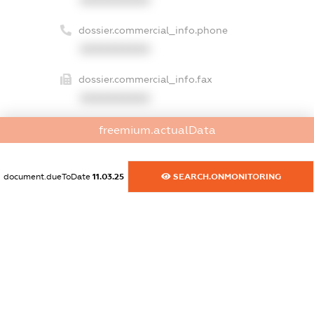
dossier.commercial_info.phone
XXXXXXXXXX
dossier.commercial_info.fax
XXXXXXXXXX
dossier.commercial_info.email
freemium.actualData
XXXXXXXXXX
dossier.commercial_info.website
document.dueToDate
11.03.25
SEARCH.ONMONITORING
XXXXXXXXXX
dossier.commercial_info.activity
XXXXXXXXXX
freemium.exampleText_1