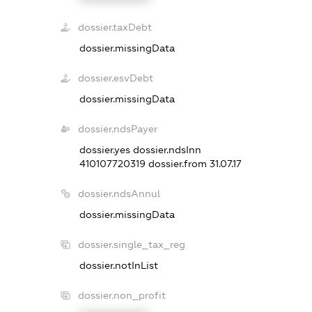
dossier.taxDebt
dossier.missingData
dossier.esvDebt
dossier.missingData
dossier.ndsPayer
dossier.yes
dossier.ndsInn
410107720319
dossier.from 31.07.17
dossier.ndsAnnul
dossier.missingData
dossier.single_tax_reg
dossier.notInList
dossier.non_profit