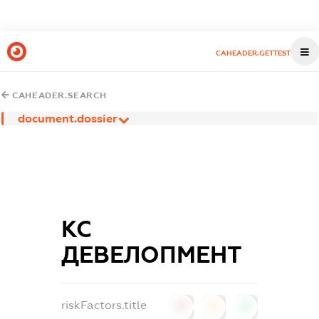
CAHEADER.GETTEST
CAHEADER.SEARCH
document.dossier
КС
ДЕВЕЛОПМЕНТ
riskFactors.title
0
0
0