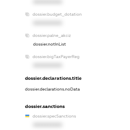
XXXXXXXXXX
dossier.budget_dotation
XXXXXXXXXX
dossier.palne_akciz
dossier.notInList
dossier.bigTaxPayerReg
XXXXXXXXXX
dossier.declarations.title
dossier.declarations.noData
dossier.sanctions
dossier.specSanctions
XXXXXXXXXX