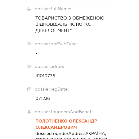
dossier.fullName:
ТОВАРИСТВО З ОБМЕЖЕНОЮ
ВІДПОВІДАЛЬНІСТЮ "КС
ДЕВЕЛОПМЕНТ"
dossier.opfSubType:
-
dossier.edrpo:
41010776
dossier.regDate:
07.12.16
dossier.foundersAndBenef:
ПОЛОТНЕНКО ОЛЕКСАНДР
ОЛЕКСАНДРОВИЧ
dossier.founderAddress
УКРАЇНА,