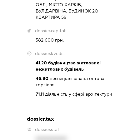
ОБЛ., МІСТО ХАРКІВ,
ВУЛ.ДАРВІНА, БУДИНОК 20,
КВАРТИРА 59
dossier.capital:
582 600 грн.
dossier.kveds:
41.20
будівництво житлових і
нежитлових будівель
46.90
неспеціалізована оптова
торгівля
71.11
діяльність у сфері архітектури
dossier.tax
dossier.staff
XXXXXXXXXX