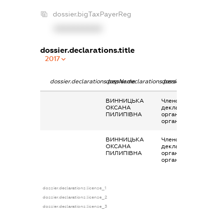
dossier.bigTaxPayerReg
XXXXXXXXXX
dossier.declarations.title
2017
dossier.declarations.pepName
dossier.declarations.personName
dossier.declaration
ВИННИЦЬКА
Членство суб’єкта
ОКСАНА
декларування в
ПИЛИПІВНА
організаціях та їх
органах
ВИННИЦЬКА
Членство суб’єкта
ОКСАНА
декларування в
ПИЛИПІВНА
організаціях та їх
органах
dossier.declarations.license_1
dossier.declarations.license_2
dossier.declarations.license_3