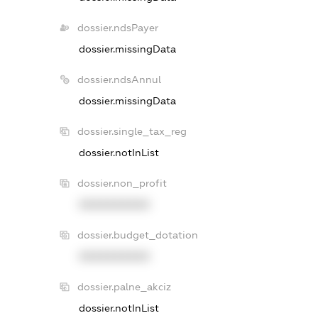
dossier.ndsPayer
dossier.missingData
dossier.ndsAnnul
dossier.missingData
dossier.single_tax_reg
dossier.notInList
dossier.non_profit
XXXXXXXXXX
dossier.budget_dotation
XXXXXXXXXX
dossier.palne_akciz
dossier.notInList