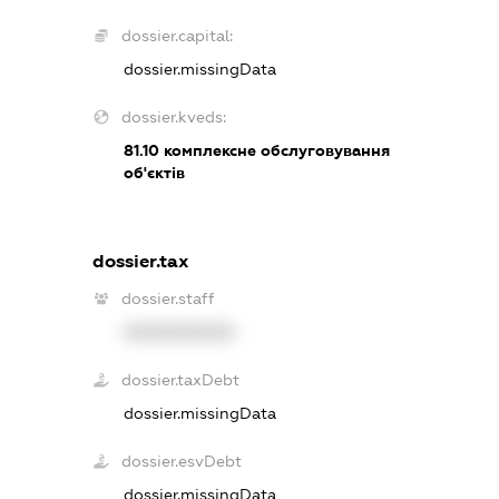
dossier.capital:
dossier.missingData
dossier.kveds:
81.10
комплексне обслуговування
об'єктів
dossier.tax
dossier.staff
XXXXXXXXXX
dossier.taxDebt
dossier.missingData
dossier.esvDebt
dossier.missingData