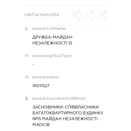
riskFactors.title
0
0
0
dossier.fullName:
ДРУЖБА-МАЙДАН
НЕЗАЛЕЖНОСТІ 15
dossier.opfSubType:
-
dossier.edrpo:
41011527
dossier.foundersAndBenef:
ЗАСНОВНИКИ-СПІВВЛАСНИКИ
БАГАТОКВАРТИРНОГО БУДИНКУ
№15 МАЙДАН НЕЗАЛЕЖНОСТІ
М.КОСІВ