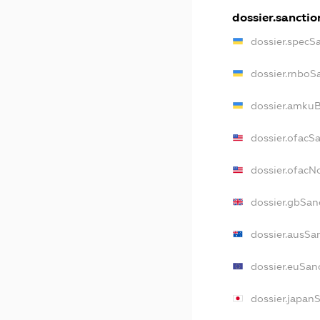
dossier.sanctio
dossier.specS
dossier.rnboS
dossier.amkuB
dossier.ofacS
dossier.ofac
dossier.gbSan
dossier.ausSa
dossier.euSan
dossier.japan