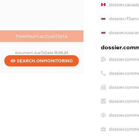
dossier.canad
dossier.rfSanc
dossier.russia
freemium.actualData
dossier.comme
document.dueToDate
11.05.25
dossier.comme
SEARCH.ONMONITORING
dossier.comme
dossier.comme
dossier.comme
dossier.comme
dossier.commer