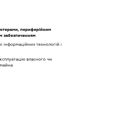
'ютерами, периферійним
им забезпеченням
рі інформаційних технологій і
ксплуатацію власного чи
 майна