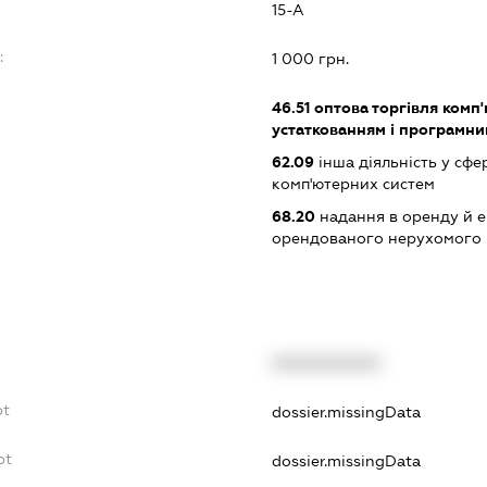
15-А
:
1 000 грн.
46.51
оптова торгівля комп
устаткованням і програмн
62.09
інша діяльність у сфе
комп'ютерних систем
68.20
надання в оренду й е
орендованого нерухомого
XXXXXXXXXX
bt
dossier.missingData
bt
dossier.missingData