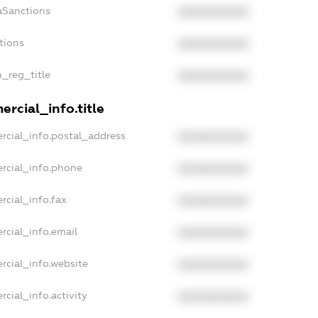
aSanctions
XXXXXXXXXX
tions
XXXXXXXXXX
n_reg_title
XXXXXXXXXX
rcial_info.title
rcial_info.postal_address
XXXXXXXXXX
rcial_info.phone
XXXXXXXXXX
rcial_info.fax
XXXXXXXXXX
rcial_info.email
XXXXXXXXXX
rcial_info.website
XXXXXXXXXX
cial_info.activity
XXXXXXXXXX