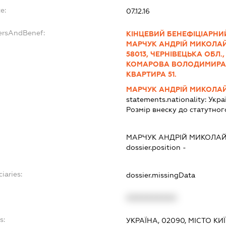
e:
07.12.16
ersAndBenef:
КІНЦЕВИЙ БЕНЕФІЦІАРНИЙ
МАРЧУК АНДРІЙ МИКОЛАЙОВ
58013, ЧЕРНІВЕЦЬКА ОБЛ.,
КОМАРОВА ВОЛОДИМИРА, 
КВАРТИРА 51.
МАРЧУК АНДРІЙ МИКОЛА
statements.nationality:
Укра
Розмір внеску до статутног
МАРЧУК АНДРІЙ МИКОЛА
dossier.position -
iaries:
dossier.missingData
XXXXXXXXXX
s:
УКРАЇНА, 02090, МІСТО К