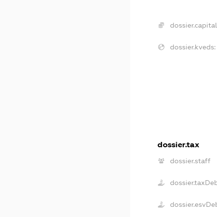
dossier.capital
dossier.kveds:
dossier.tax
dossier.staff
dossier.taxDe
dossier.esvDe