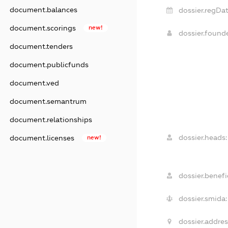
document.balances
dossier.regDat
document.scorings
new!
dossier.found
document.tenders
document.publicfunds
document.ved
document.semantrum
document.relationships
dossier.heads:
document.licenses
new!
dossier.benefic
dossier.smida:
dossier.addres