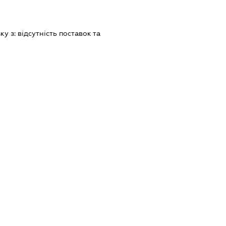
зку з:
вiдсутнiсть поставок та