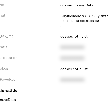
yer
dossier.missingData
nul
Анульовано з 01.07.21 у зв'я
ненадання декларацiй
.
e_tax_reg
dossier.notInList
rofit
XXXXXXXXXX
t_dotation
XXXXXXXXXX
akciz
dossier.notInList
xPayerReg
XXXXXXXXXX
ions.title
ons.noData