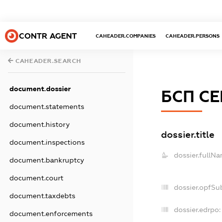
CONTR AGENT
CAHEADER.COMPANIES
CAHEADER.PERSONS
CAHEADER.SEARCH
document.dossier
БСП СЕ
document.statements
document.history
dossier.title
document.inspections
dossier.fullNa
document.bankruptcy
document.court
dossier.opfSu
document.taxdebts
dossier.edrpo:
document.enforcements