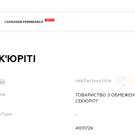
BETA
CAHEADER.PERSSEARCH
К'ЮРІТІ
riskFactors.title
0
0
me:
ТОВАРИСТВО З ОБМЕЖЕН
СЕК'ЮРІТІ"
bType:
-
41011726