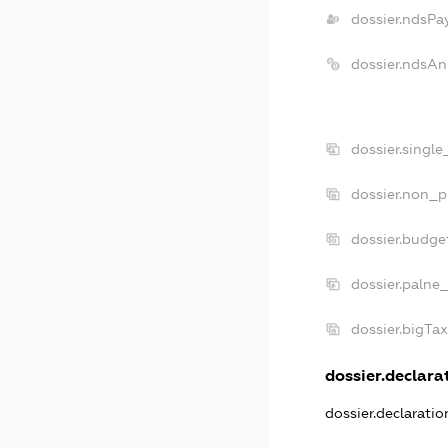
dossier.ndsPa
dossier.ndsAn
dossier.singl
dossier.non_p
dossier.budge
dossier.palne_
dossier.bigTa
dossier.declarat
dossier.declarati