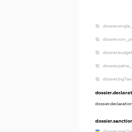
dossier.single
dossier.non_pr
dossier.budge
dossier.palne_
dossier.bigTa
dossier.declarat
dossier.declarati
dossier.sanctio
dossier.specS