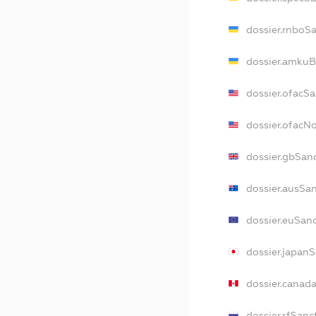
dossier.rnboS
dossier.amkuB
dossier.ofacS
dossier.ofac
dossier.gbSan
dossier.ausSa
dossier.euSan
dossier.japan
dossier.canad
dossier.rfSanc