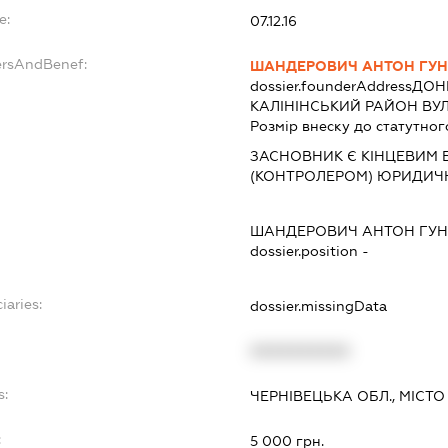
e:
07.12.16
ersAndBenef:
ШАНДЕРОВИЧ АНТОН ГУ
dossier.founderAddress
ДОНЕ
КАЛІНІНСЬКИЙ РАЙОН ВУЛ
Розмір внеску до статутног
ЗАСНОВНИК Є КІНЦЕВИМ 
(КОНТРОЛЕРОМ) ЮРИДИЧ
ШАНДЕРОВИЧ АНТОН ГУ
dossier.position -
iaries:
dossier.missingData
XXXXXXXXXX
s:
ЧЕРНІВЕЦЬКА ОБЛ., МІСТО
:
5 000 грн.