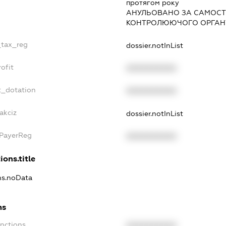
протягом року
АНУЛЬОВАНО ЗА САМОСТ
КОНТРОЛЮЮЧОГО ОРГАНУ
_tax_reg
dossier.notInList
ofit
XXXXXXXXXX
t_dotation
XXXXXXXXXX
akciz
dossier.notInList
xPayerReg
XXXXXXXXXX
ions.title
ons.noData
ns
anctions
XXXXXXXXXX