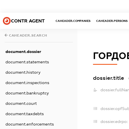
CONTR AGENT
CAHEADER.COMPANIES
CAHEADER.PERSONS
CAHEADER.SEARCH
document.dossier
ГОРДО
document.statements
document.history
dossier.title
document.inspections
dossier.fullNa
document.bankruptcy
document.court
dossier.opfSu
document.taxdebts
dossier.edrpo:
document.enforcements