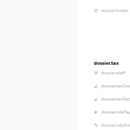
dossier.kveds:
dossier.tax
dossier.staff
dossier.taxDe
dossier.esvDe
dossier.ndsPa
dossier.ndsAn