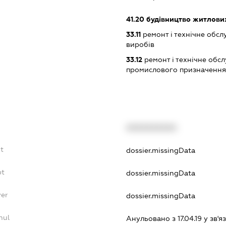
41.20
будівництво житлових
33.11
ремонт і технічне обс
виробів
33.12
ремонт і технічне обс
промислового призначення
XXXXXXXXXX
bt
dossier.missingData
bt
dossier.missingData
yer
dossier.missingData
nul
Анульовано з 17.04.19 у зв'яз