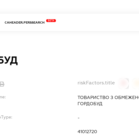
BETA
CAHEADER.PERSSEARCH
БУД
riskFactors.title
0
0
me:
ТОВАРИСТВО З ОБМЕЖЕН
ГОРДОБУД
bType:
-
41012720