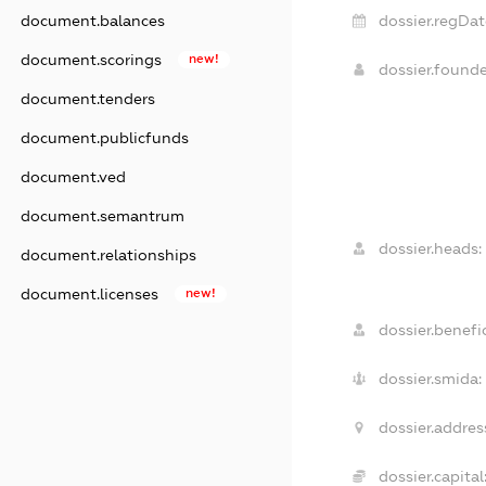
dossier.regDat
document.balances
document.scorings
new!
dossier.found
document.tenders
document.publicfunds
document.ved
document.semantrum
dossier.heads:
document.relationships
document.licenses
new!
dossier.benefic
dossier.smida:
dossier.addres
dossier.capital