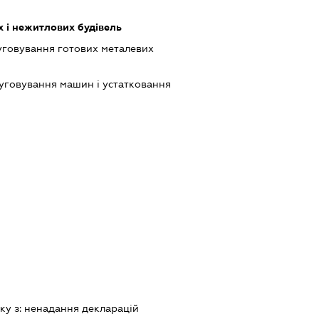
 і нежитлових будівель
луговування готових металевих
луговування машин і устатковання
ку з:
ненадання декларацiй