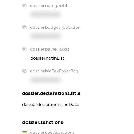
dossier.non_profit
XXXXXXXXXX
dossier.budget_dotation
XXXXXXXXXX
dossier.palne_akciz
dossier.notInList
dossier.bigTaxPayerReg
XXXXXXXXXX
dossier.declarations.title
dossier.declarations.noData
dossier.sanctions
dossier.specSanctions