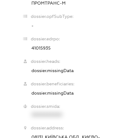
ПРОМТРАНС-М
dossier.opfSubType:
-
dossier.edrpo:
41015935
dossier.heads:
dossier.missingData
dossier.beneficiaries:
dossier.missingData
dossier.smida:
XXXXXXXXXX
dossier.address:
08131, КИЇВСЬКА ОБЛ., КИЄВО-