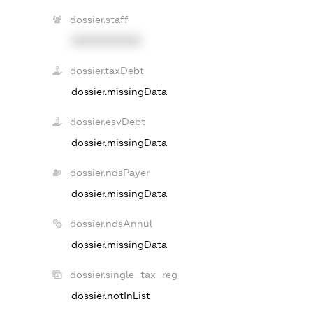
dossier.staff
XXXXXXXXXX
dossier.taxDebt
dossier.missingData
dossier.esvDebt
dossier.missingData
dossier.ndsPayer
dossier.missingData
dossier.ndsAnnul
dossier.missingData
dossier.single_tax_reg
dossier.notInList