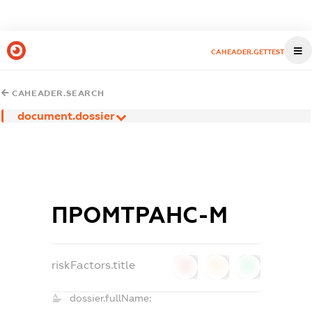
CAHEADER.GETTEST
CAHEADER.SEARCH
document.dossier
ПРОМТРАНС-М
riskFactors.title
0
0
0
dossier.fullName: