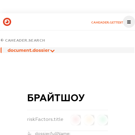
CAHEADER.GETTEST
CAHEADER.SEARCH
document.dossier
БРАЙТШОУ
riskFactors.title
0
0
0
dossier.fullName: