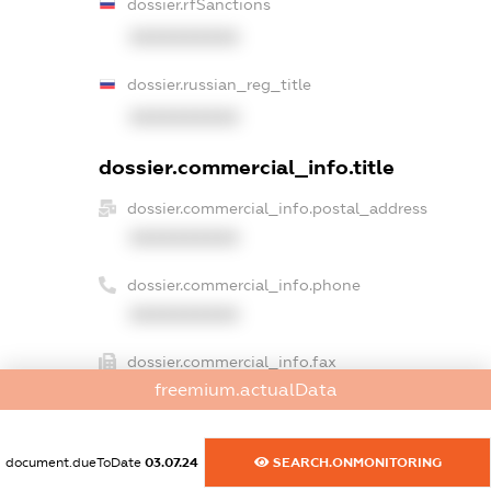
dossier.rfSanctions
XXXXXXXXXX
dossier.russian_reg_title
XXXXXXXXXX
dossier.commercial_info.title
dossier.commercial_info.postal_address
XXXXXXXXXX
dossier.commercial_info.phone
XXXXXXXXXX
dossier.commercial_info.fax
freemium.actualData
XXXXXXXXXX
dossier.commercial_info.email
document.dueToDate
03.07.24
SEARCH.ONMONITORING
XXXXXXXXXX