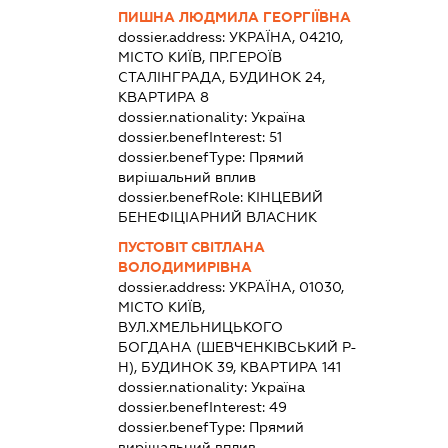
ПИШНА ЛЮДМИЛА ГЕОРГІЇВНА
dossier.address:
УКРАЇНА, 04210,
МІСТО КИЇВ, ПР.ГЕРОЇВ
СТАЛІНГРАДА, БУДИНОК 24,
КВАРТИРА 8
dossier.nationality:
Україна
dossier.benefInterest:
51
dossier.benefType:
Прямий
вирішальний вплив
dossier.benefRole:
КІНЦЕВИЙ
БЕНЕФІЦІАРНИЙ ВЛАСНИК
ПУСТОВІТ СВІТЛАНА
ВОЛОДИМИРІВНА
dossier.address:
УКРАЇНА, 01030,
МІСТО КИЇВ,
ВУЛ.ХМЕЛЬНИЦЬКОГО
БОГДАНА (ШЕВЧЕНКІВСЬКИЙ Р-
Н), БУДИНОК 39, КВАРТИРА 141
dossier.nationality:
Україна
dossier.benefInterest:
49
dossier.benefType:
Прямий
вирішальний вплив