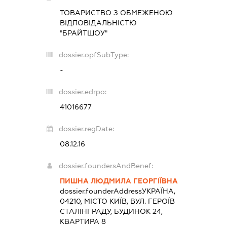
ТОВАРИСТВО З ОБМЕЖЕНОЮ
ВІДПОВІДАЛЬНІСТЮ
"БРАЙТШОУ"
dossier.opfSubType:
-
dossier.edrpo:
41016677
dossier.regDate:
08.12.16
dossier.foundersAndBenef:
ПИШНА ЛЮДМИЛА ГЕОРГІЇВНА
dossier.founderAddress
УКРАЇНА,
04210, МІСТО КИЇВ, ВУЛ. ГЕРОЇВ
СТАЛІНГРАДУ, БУДИНОК 24,
КВАРТИРА 8