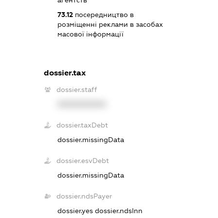
агентств
73.12
посередництво в
розміщенні реклами в засобах
масової інформації
dossier.tax
dossier.staff
XXXXXXXXXX
dossier.taxDebt
dossier.missingData
dossier.esvDebt
dossier.missingData
dossier.ndsPayer
dossier.yes
dossier.ndsInn