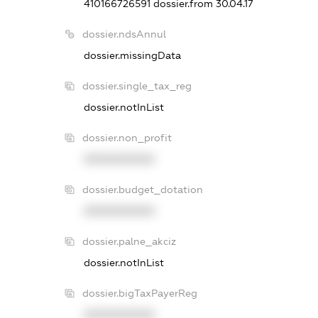
410166726591
dossier.from 30.04.17
dossier.ndsAnnul
dossier.missingData
dossier.single_tax_reg
dossier.notInList
dossier.non_profit
XXXXXXXXXX
dossier.budget_dotation
XXXXXXXXXX
dossier.palne_akciz
dossier.notInList
dossier.bigTaxPayerReg
XXXXXXXXXX