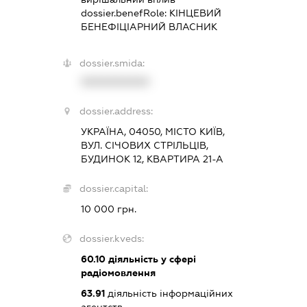
dossier.benefRole:
КІНЦЕВИЙ
БЕНЕФІЦІАРНИЙ ВЛАСНИК
dossier.smida:
XXXXXXXXXX
dossier.address:
УКРАЇНА, 04050, МІСТО КИЇВ,
ВУЛ. СІЧОВИХ СТРІЛЬЦІВ,
БУДИНОК 12, КВАРТИРА 21-А
dossier.capital:
10 000 грн.
dossier.kveds:
60.10
діяльність у сфері
радіомовлення
63.91
діяльність інформаційних