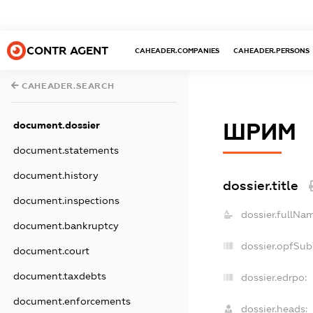
CONTR AGENT
CAHEADER.COMPANIES
CAHEADER.PERSONS
CAHEADER.SEARCH
document.dossier
ШРИМ
document.statements
document.history
dossier.title
document.inspections
dossier.fullNam
document.bankruptcy
dossier.opfSub
document.court
document.taxdebts
dossier.edrpo:
document.enforcements
dossier.heads: