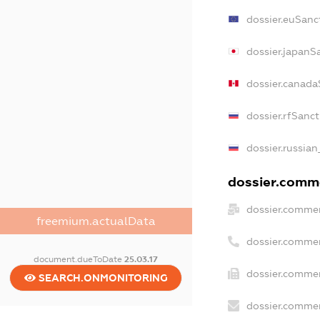
dossier.euSanc
dossier.japanS
dossier.canada
dossier.rfSanc
dossier.russian
dossier.comme
dossier.commer
freemium.actualData
dossier.commer
document.dueToDate
25.03.17
dossier.commer
SEARCH.ONMONITORING
dossier.commer