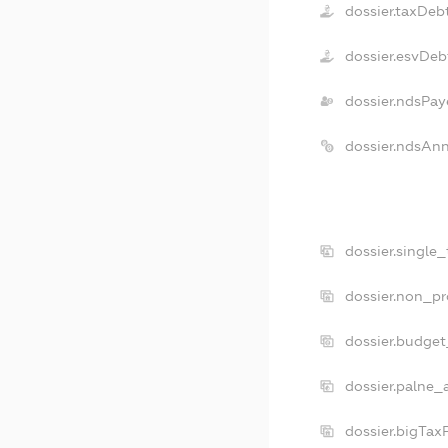
dossier.taxDeb
dossier.esvDeb
dossier.ndsPay
dossier.ndsAnn
dossier.single
dossier.non_pr
dossier.budge
dossier.palne_
dossier.bigTax