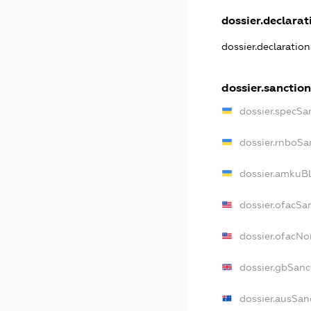
dossier.declarati
dossier.declaratio
dossier.sanction
dossier.specSa
dossier.rnboSa
dossier.amkuBl
dossier.ofacSa
dossier.ofacN
dossier.gbSanc
dossier.ausSan