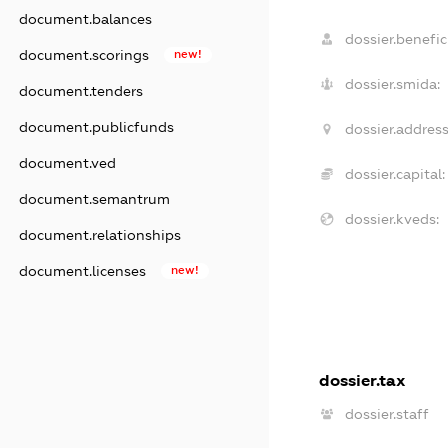
document.balances
dossier.benefici
document.scorings
new!
dossier.smida:
document.tenders
document.publicfunds
dossier.address
document.ved
dossier.capital:
document.semantrum
dossier.kveds:
document.relationships
document.licenses
new!
dossier.tax
dossier.staff