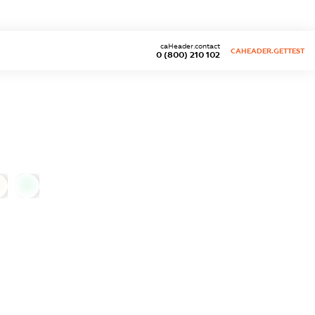
caHeader.contact
CAHEADER.GETTEST
0 (800) 210 102
0