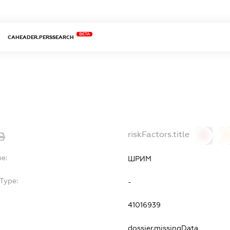
BETA
CAHEADER.PERSSEARCH
riskFactors.title
0
0
e:
ШРИМ
Type:
-
41016939
dossier.missingData