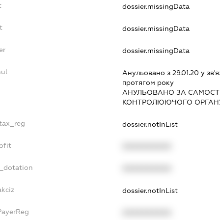
t
dossier.missingData
t
dossier.missingData
er
dossier.missingData
ul
Анульовано з 29.01.20 у зв'я
протягом року
АНУЛЬОВАНО ЗА САМОСТ
КОНТРОЛЮЮЧОГО ОРГАНУ
_tax_reg
dossier.notInList
ofit
XXXXXXXXXX
t_dotation
XXXXXXXXXX
akciz
dossier.notInList
PayerReg
XXXXXXXXXX