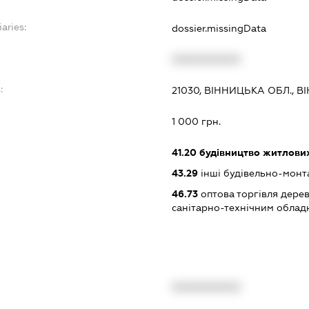
aries:
dossier.missingData
XXXXXXXXXX
:
21030, ВІННИЦЬКА ОБЛ., 
1 000 грн.
41.20
будівництво житлових
43.29
інші будівельно-монт
46.73
оптова торгівля дере
санітарно-технічним обла
XXXXXXXXXX