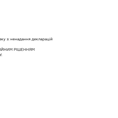
зку з:
ненадання декларацiй
IЙНИМ РIШЕННЯМ
.