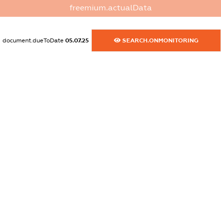
XXXXXXXXXX
freemium.actualData
dossier.commercial_info.activity
XXXXXXXXXX
document.dueToDate
05.07.25
SEARCH.ONMONITORING
freemium.exampleText_1
freemium.exampleText_2
freemium.anonymousPerSearch2
FREEMIUM.DETAILS
FREEMIUM.REGISTER