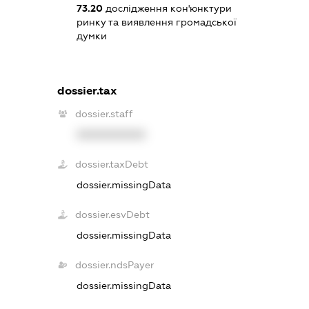
73.20
дослідження кон'юнктури
ринку та виявлення громадської
думки
dossier.tax
dossier.staff
XXXXXXXXXX
dossier.taxDebt
dossier.missingData
dossier.esvDebt
dossier.missingData
dossier.ndsPayer
dossier.missingData