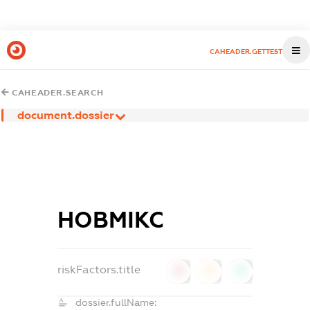
CAHEADER.GETTEST
CAHEADER.SEARCH
document.dossier
НОВМІКС
riskFactors.title
0
0
0
dossier.fullName: