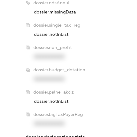
dossier.ndsAnnul
dossier.missingData
dossier.single_tax_reg
dossier.notInList
dossier.non_profit
XXXXXXXXXX
dossier.budget_dotation
XXXXXXXXXX
dossier.palne_akciz
dossier.notInList
dossier.bigTaxPayerReg
XXXXXXXXXX