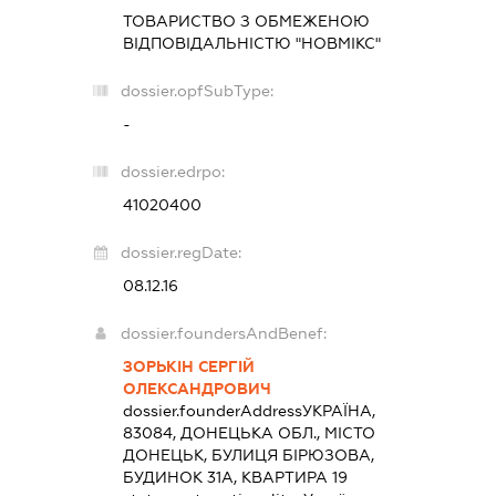
ТОВАРИСТВО З ОБМЕЖЕНОЮ
ВІДПОВІДАЛЬНІСТЮ "НОВМІКС"
dossier.opfSubType:
-
dossier.edrpo:
41020400
dossier.regDate:
08.12.16
dossier.foundersAndBenef:
ЗОРЬКІН СЕРГІЙ
ОЛЕКСАНДРОВИЧ
dossier.founderAddress
УКРАЇНА,
83084, ДОНЕЦЬКА ОБЛ., МІСТО
ДОНЕЦЬК, БУЛИЦЯ БІРЮЗОВА,
БУДИНОК 31А, КВАРТИРА 19