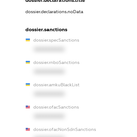
dossier.declarations.title
dossier.declarations.noData
dossier.sanctions
dossier.specSanctions
XXXXXXXXXX
dossier.rnboSanctions
XXXXXXXXXX
dossier.amkuBlackList
XXXXXXXXXX
dossier.ofacSanctions
XXXXXXXXXX
dossier.ofacNonSdnSanctions