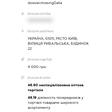
dossier.missingData
dossier.smida:
XXXXXXXXXX
dossier.address:
УКРАЇНА, 01011, МІСТО КИЇВ,
ВУЛИЦЯ РИБАЛЬСЬКА, БУДИНОК
22
dossier.capital:
4 000 грн.
dossier.kveds:
46.90
неспеціалізована оптова
торгівля
46.19
діяльність посередників у
торгівлі товарами широкого
асортименту