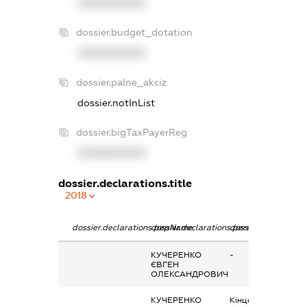
XXXXXXXXXX
dossier.budget_dotation
XXXXXXXXXX
dossier.palne_akciz
dossier.notInList
dossier.bigTaxPayerReg
XXXXXXXXXX
dossier.declarations.title
2018
dossier.declarations.pepName
dossier.declarations.personName
dossier.declaration
КУЧЕРЕНКО
-
ЄВГЕН
ОЛЕКСАНДРОВИЧ
КУЧЕРЕНКО
Кінцевий