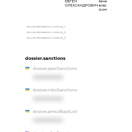
ЄВГЕН
бенефіціарний
ОЛЕКСАНДРОВИЧ
власник
(контролер)
dossier.declarations.license_1
dossier.declarations.license_2
dossier.declarations.license_3
dossier.sanctions
dossier.specSanctions
XXXXXXXXXX
dossier.rnboSanctions
XXXXXXXXXX
dossier.amkuBlackList
XXXXXXXXXX