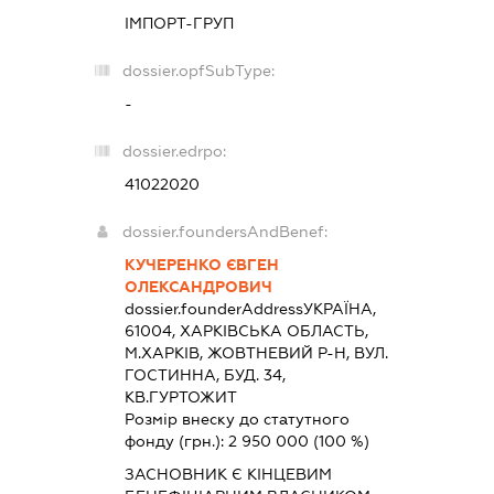
ІМПОРТ-ГРУП
dossier.opfSubType:
-
dossier.edrpo:
41022020
dossier.foundersAndBenef:
КУЧЕРЕНКО ЄВГЕН
ОЛЕКСАНДРОВИЧ
dossier.founderAddress
УКРАЇНА,
61004, ХАРКIВСЬКА ОБЛАСТЬ,
М.ХАРКІВ, ЖОВТНЕВИЙ Р-Н, ВУЛ.
ГОСТИННА, БУД. 34,
КВ.ГУРТОЖИТ
Розмір внеску до статутного
фонду (грн.):
2 950 000
(100 %)
ЗАСНОВНИК Є КІНЦЕВИМ