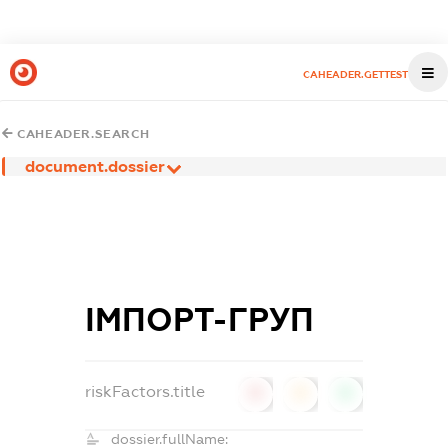
CAHEADER.GETTEST
CAHEADER.SEARCH
document.dossier
ІМПОРТ-ГРУП
riskFactors.title
0
0
0
dossier.fullName: