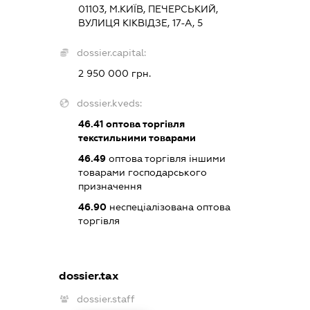
01103, М.КИЇВ, ПЕЧЕРСЬКИЙ,
ВУЛИЦЯ КІКВІДЗЕ, 17-А, 5
dossier.capital:
2 950 000 грн.
dossier.kveds:
46.41
оптова торгівля
текстильними товарами
46.49
оптова торгівля іншими
товарами господарського
призначення
46.90
неспеціалізована оптова
торгівля
dossier.tax
dossier.staff