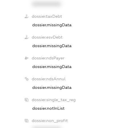
XXXXXXXXXX
dossier.taxDebt
dossier.missingData
dossier.esvDebt
dossier.missingData
dossier.ndsPayer
dossier.missingData
dossier.ndsAnnul
dossier.missingData
dossier.single_tax_reg
dossier.notInList
dossier.non_profit