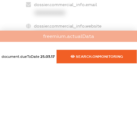
dossier.commercial_info.email
XXXXXXXXXX
dossier.commercial_info.website
XXXXXXXXXX
freemium.actualData
dossier.commercial_info.activity
XXXXXXXXXX
document.dueToDate
25.03.17
SEARCH.ONMONITORING
freemium.exampleText_1
freemium.exampleText_2
freemium.anonymousPerSearch2
FREEMIUM.DETAILS
FREEMIUM.REGISTER