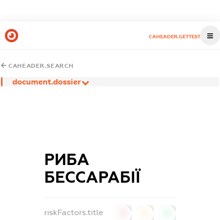
CAHEADER.GETTEST
CAHEADER.SEARCH
document.dossier
РИБА
БЕССАРАБІЇ
riskFactors.title
0
0
0