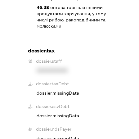
46.38
оптова торгівля іншими
продуктами харчування, у тому
числі рибою, ракоподібними та
молюсками
dossier.tax
dossier.staff
XXXXXXXXXX
dossier.taxDebt
dossier.missingData
dossier.esvDebt
dossier.missingData
dossier.ndsPayer
dossier.missingData