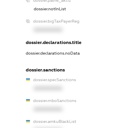
dossier.palne_akciz
dossier.notInList
dossier.bigTaxPayerReg
XXXXXXXXXX
dossier.declarations.title
dossier.declarations.noData
dossier.sanctions
dossier.specSanctions
XXXXXXXXXX
dossier.rnboSanctions
XXXXXXXXXX
dossier.amkuBlackList