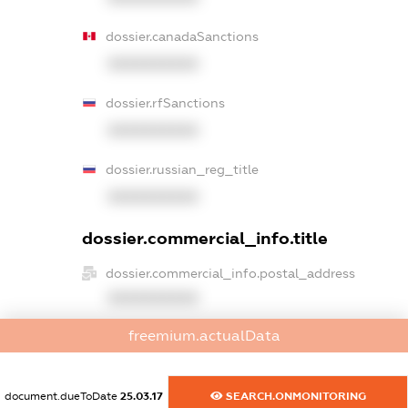
dossier.canadaSanctions
XXXXXXXXXX
dossier.rfSanctions
XXXXXXXXXX
dossier.russian_reg_title
XXXXXXXXXX
dossier.commercial_info.title
dossier.commercial_info.postal_address
XXXXXXXXXX
freemium.actualData
dossier.commercial_info.phone
XXXXXXXXXX
document.dueToDate
25.03.17
SEARCH.ONMONITORING
dossier.commercial_info.fax