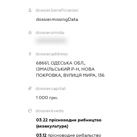
dossier.beneficiaries:
dossier.missingData
dossier.smida:
XXXXXXXXXX
dossier.address:
68661, ОДЕСЬКА ОБЛ.,
ІЗМАЇЛЬСЬКИЙ Р-Н, НОВА
ПОКРОВКА, ВУЛИЦЯ МИРА, 136
dossier.capital:
1 000 грн.
dossier.kveds:
03.22
прісноводне рибництво
(аквакультура)
03.12
прісноводне рибальство