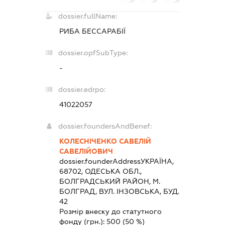
dossier.fullName:
РИБА БЕССАРАБІЇ
dossier.opfSubType:
-
dossier.edrpo:
41022057
dossier.foundersAndBenef:
КОЛЕСНІЧЕНКО САВЕЛІЙ
САВЕЛІЙОВИЧ
dossier.founderAddress
УКРАЇНА,
68702, ОДЕСЬКА ОБЛ.,
БОЛГРАДСЬКИЙ РАЙОН, М.
БОЛГРАД, ВУЛ. ІНЗОВСЬКА, БУД.
42
Розмір внеску до статутного
фонду (грн.):
500
(50 %)