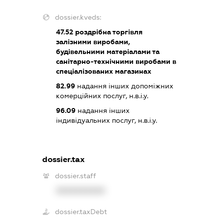
dossier.kveds:
47.52
роздрібна торгівля
залізними виробами,
будівельними матеріалами та
санітарно-технічними виробами в
спеціалізованих магазинах
82.99
надання інших допоміжних
комерційних послуг, н.в.і.у.
96.09
надання інших
індивідуальних послуг, н.в.і.у.
dossier.tax
dossier.staff
XXXXXXXXXX
dossier.taxDebt