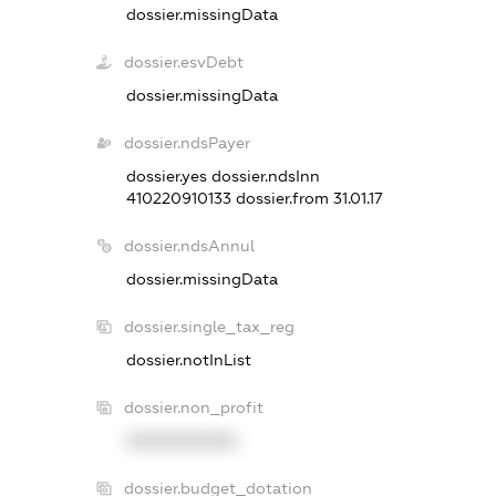
dossier.missingData
dossier.esvDebt
dossier.missingData
dossier.ndsPayer
dossier.yes
dossier.ndsInn
410220910133
dossier.from 31.01.17
dossier.ndsAnnul
dossier.missingData
dossier.single_tax_reg
dossier.notInList
dossier.non_profit
XXXXXXXXXX
dossier.budget_dotation