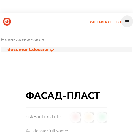
CAHEADER.GETTEST
CAHEADER.SEARCH
document.dossier
ФАСАД-ПЛАСТ
riskFactors.title
0
0
0
dossier.fullName: