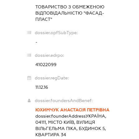
ТОВАРИСТВО З ОБМЕЖЕНОЮ
ВІДПОВІДАЛЬНІСТЮ "ФАСАД-
ПЛАСТ"
dossier.opfSubType:
-
dossier.edrpo:
41022099
dossier.regDate:
11.12.16
dossier.foundersAndBenef:
ЮХИМЧУК АНАСТАСІЯ ПЕТРІВНА
dossier.founderAddress
УКРАЇНА,
04111, МІСТО КИЇВ, ВУЛИЦЯ
ВІЛЬГЕЛЬМА ПІКА, БУДИНОК 5,
КВАРТИРА 34