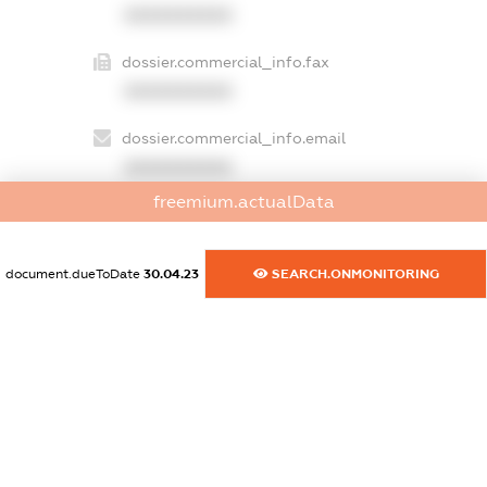
XXXXXXXXXX
dossier.commercial_info.fax
XXXXXXXXXX
dossier.commercial_info.email
XXXXXXXXXX
freemium.actualData
dossier.commercial_info.website
XXXXXXXXXX
document.dueToDate
30.04.23
SEARCH.ONMONITORING
dossier.commercial_info.activity
XXXXXXXXXX
freemium.exampleText_1
freemium.exampleText_2
freemium.anonymousPerSearch2