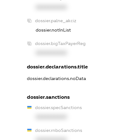
XXXXXXXXXX
dossier.palne_akciz
dossier.notInList
dossier.bigTaxPayerReg
XXXXXXXXXX
dossier.declarations.title
dossier.declarations.noData
dossier.sanctions
dossier.specSanctions
XXXXXXXXXX
dossier.rnboSanctions
XXXXXXXXXX