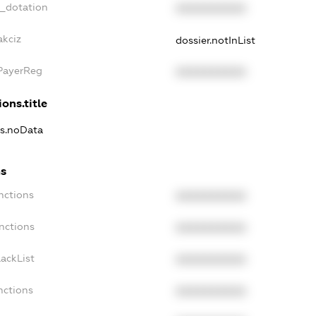
t_dotation
XXXXXXXXXX
akciz
dossier.notInList
xPayerReg
XXXXXXXXXX
ons.title
ns.noData
ns
nctions
XXXXXXXXXX
nctions
XXXXXXXXXX
ackList
XXXXXXXXXX
nctions
XXXXXXXXXX