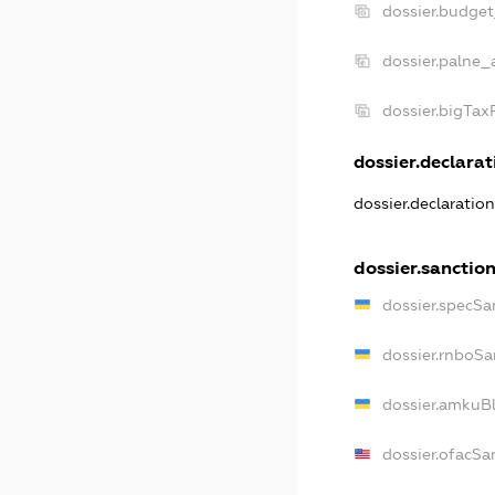
dossier.budge
dossier.palne_
dossier.bigTa
dossier.declarati
dossier.declaratio
dossier.sanctio
dossier.specSa
dossier.rnboSa
dossier.amkuBl
dossier.ofacSa