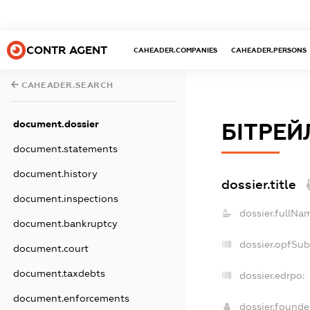
CONTR AGENT
CAHEADER.COMPANIES
CAHEADER.PERSONS
CAHEADER.SEARCH
document.dossier
БІТРЕЙ
document.statements
document.history
dossier.title
document.inspections
dossier.fullNa
document.bankruptcy
dossier.opfSub
document.court
document.taxdebts
dossier.edrpo:
document.enforcements
dossier.found