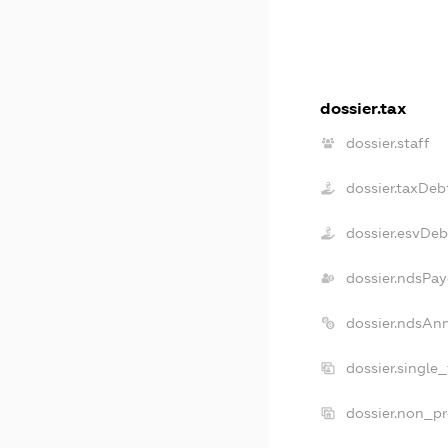
dossier.tax
dossier.staff
dossier.taxDeb
dossier.esvDeb
dossier.ndsPay
dossier.ndsAn
dossier.single
dossier.non_pr