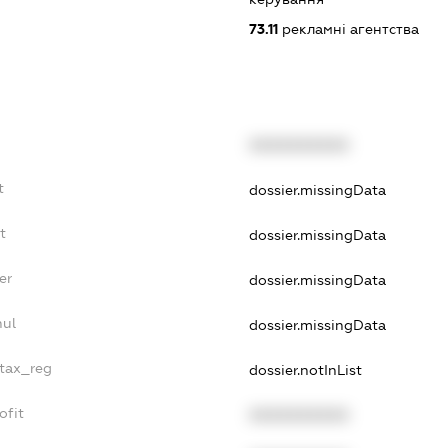
73.11
рекламні агентства
XXXXXXXXXX
t
dossier.missingData
t
dossier.missingData
er
dossier.missingData
nul
dossier.missingData
_tax_reg
dossier.notInList
ofit
XXXXXXXXXX