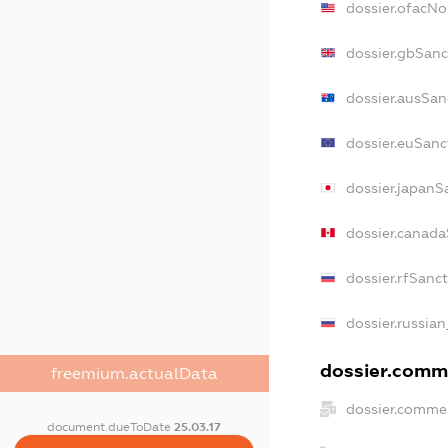
dossier.ofacN
dossier.gbSanc
dossier.ausSan
dossier.euSanc
dossier.japanS
dossier.canad
dossier.rfSanc
dossier.russian
dossier.comme
freemium.actualData
dossier.commer
document.dueToDate
25.03.17