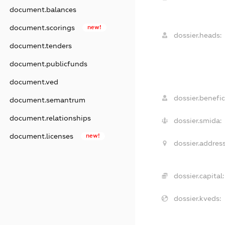
document.balances
document.scorings
new!
dossier.heads:
document.tenders
document.publicfunds
document.ved
dossier.benefic
document.semantrum
document.relationships
dossier.smida:
document.licenses
new!
dossier.address
dossier.capital:
dossier.kveds: