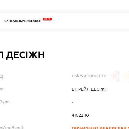
BETA
CAHEADER.PERSSEARCH
Л ДЕСІЖН
riskFactors.title
0
0
me:
БІТРЕЙЛ ДЕСІЖН
Type:
-
41022110
ersAndBenef:
ОВЧАРЕНКО ВЛАДИСЛАВ