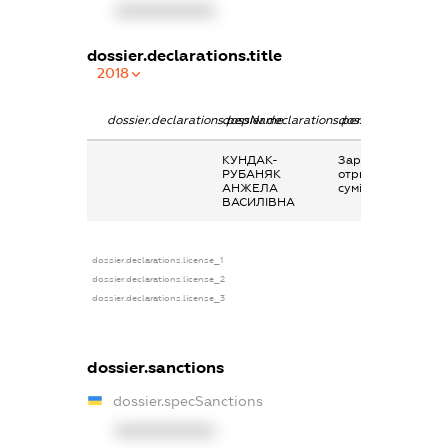
XXXXXXXXXX
dossier.declarations.title
2018
dossier.declarations.pepName
dossier.declarations.personName
dossier.declaratio
КУНДАК-
Заробітна плата
РУБАНЯК
отримана за
АНЖЕЛА
сумісництвом
ВАСИЛІВНА
dossier.declarations.license_1
dossier.declarations.license_2
dossier.declarations.license_3
dossier.sanctions
dossier.specSanctions
XXXXXXXXXX