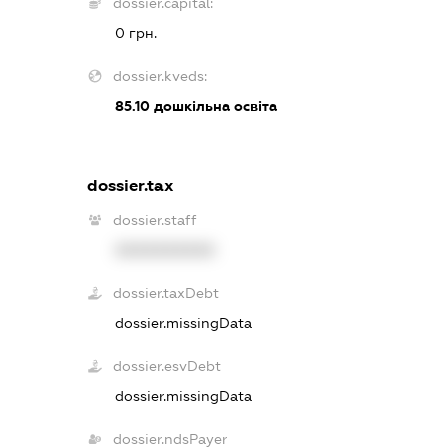
dossier.capital:
0 грн.
dossier.kveds:
85.10
дошкільна освіта
dossier.tax
dossier.staff
XXXXXXXXXX
dossier.taxDebt
dossier.missingData
dossier.esvDebt
dossier.missingData
dossier.ndsPayer