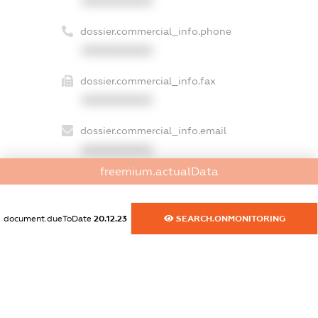
XXXXXXXXXX
dossier.commercial_info.phone
XXXXXXXXXX
dossier.commercial_info.fax
XXXXXXXXXX
dossier.commercial_info.email
XXXXXXXXXX
freemium.actualData
dossier.commercial_info.website
XXXXXXXXXX
document.dueToDate
20.12.23
SEARCH.ONMONITORING
dossier.commercial_info.activity
XXXXXXXXXX
freemium.exampleText_1