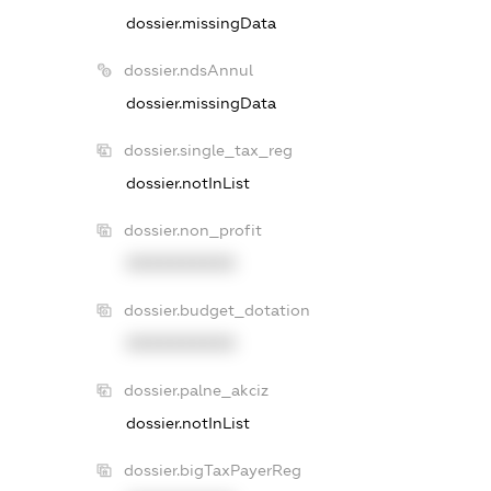
dossier.missingData
dossier.ndsAnnul
dossier.missingData
dossier.single_tax_reg
dossier.notInList
dossier.non_profit
XXXXXXXXXX
dossier.budget_dotation
XXXXXXXXXX
dossier.palne_akciz
dossier.notInList
dossier.bigTaxPayerReg