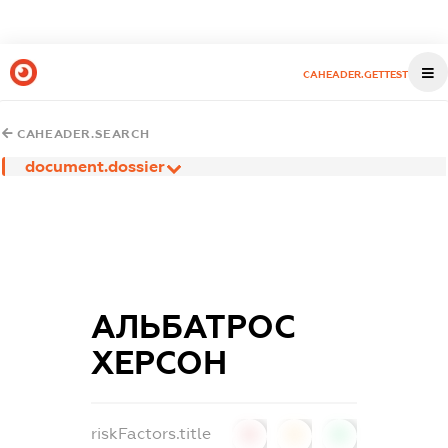
CAHEADER.GETTEST
CAHEADER.SEARCH
document.dossier
АЛЬБАТРОС
ХЕРСОН
riskFactors.title
0
0
0