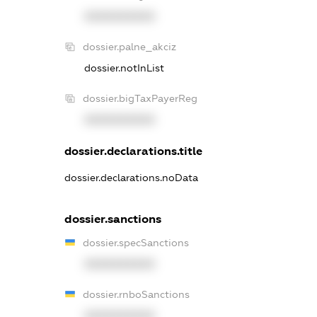
XXXXXXXXXX
dossier.palne_akciz
dossier.notInList
dossier.bigTaxPayerReg
XXXXXXXXXX
dossier.declarations.title
dossier.declarations.noData
dossier.sanctions
dossier.specSanctions
XXXXXXXXXX
dossier.rnboSanctions
XXXXXXXXXX