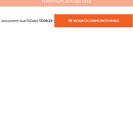
freemium.actualData
XXXXXXXXXX
dossier.commercial_info.fax
document.dueToDate
17.09.25
SEARCH.ONMONITORING
XXXXXXXXXX
dossier.commercial_info.email
XXXXXXXXXX
dossier.commercial_info.website
XXXXXXXXXX
dossier.commercial_info.activity
XXXXXXXXXX
freemium.exampleText_1
freemium.exampleText_2
freemium.anonymousPerSearch2