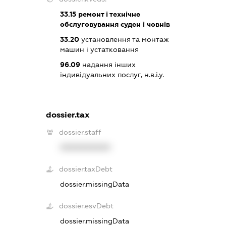
33.15
ремонт і технічне
обслуговування суден і човнів
33.20
установлення та монтаж
машин і устатковання
96.09
надання інших
індивідуальних послуг, н.в.і.у.
dossier.tax
dossier.staff
XXXXXXXXXX
dossier.taxDebt
dossier.missingData
dossier.esvDebt
dossier.missingData