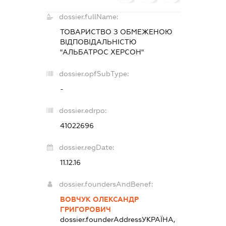
dossier.fullName:
ТОВАРИСТВО З ОБМЕЖЕНОЮ
ВІДПОВІДАЛЬНІСТЮ
"АЛЬБАТРОС ХЕРСОН"
dossier.opfSubType:
-
dossier.edrpo:
41022696
dossier.regDate:
11.12.16
dossier.foundersAndBenef:
ВОВЧУК ОЛЕКСАНДР
ГРИГОРОВИЧ
dossier.founderAddress
УКРАЇНА,