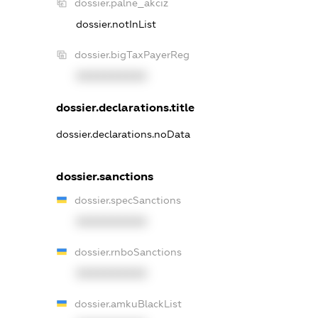
dossier.palne_akciz
dossier.notInList
dossier.bigTaxPayerReg
XXXXXXXXXX
dossier.declarations.title
dossier.declarations.noData
dossier.sanctions
dossier.specSanctions
XXXXXXXXXX
dossier.rnboSanctions
XXXXXXXXXX
dossier.amkuBlackList