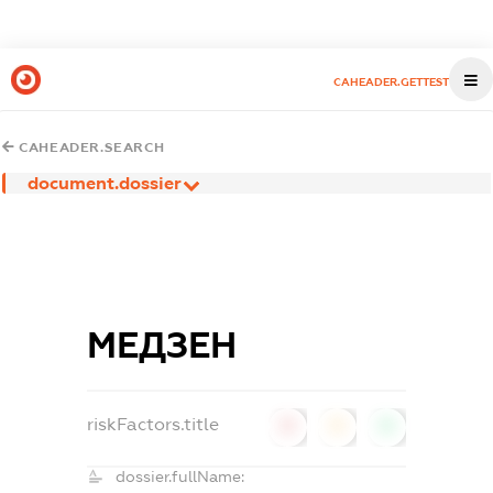
CAHEADER.GETTEST
CAHEADER.SEARCH
document.dossier
МЕДЗЕН
riskFactors.title
0
0
0
dossier.fullName: