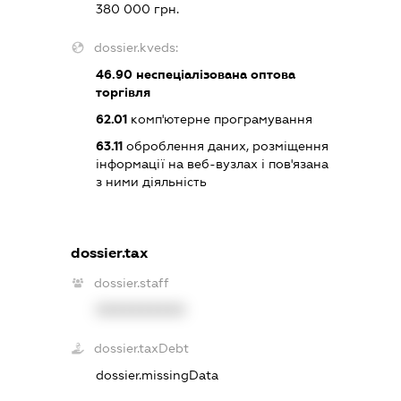
380 000 грн.
dossier.kveds:
46.90
неспеціалізована оптова
торгівля
62.01
комп'ютерне програмування
63.11
оброблення даних, розміщення
інформації на веб-вузлах і пов'язана
з ними діяльність
dossier.tax
dossier.staff
XXXXXXXXXX
dossier.taxDebt
dossier.missingData