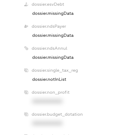
dossier.esvDebt
dossier.missingData
dossier.ndsPayer
dossier.missingData
dossier.ndsAnnul
dossier.missingData
dossier.single_tax_reg
dossier.notInList
dossier.non_profit
XXXXXXXXXX
dossier.budget_dotation
XXXXXXXXXX