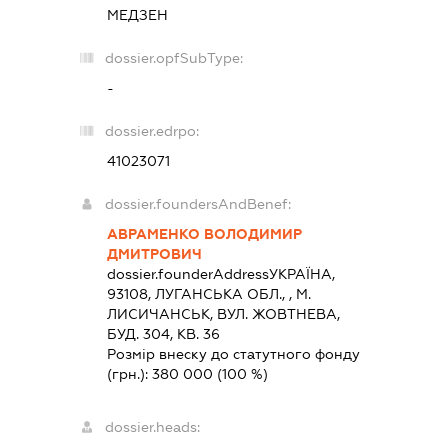
МЕДЗЕН
dossier.opfSubType:
-
dossier.edrpo:
41023071
dossier.foundersAndBenef:
АВРАМЕНКО ВОЛОДИМИР
ДМИТРОВИЧ
dossier.founderAddress
УКРАЇНА,
93108, ЛУГАНСЬКА ОБЛ., , М.
ЛИСИЧАНСЬК, ВУЛ. ЖОВТНЕВА,
БУД. 304, КВ. 36
Розмір внеску до статутного фонду
(грн.):
380 000
(100 %)
dossier.heads: