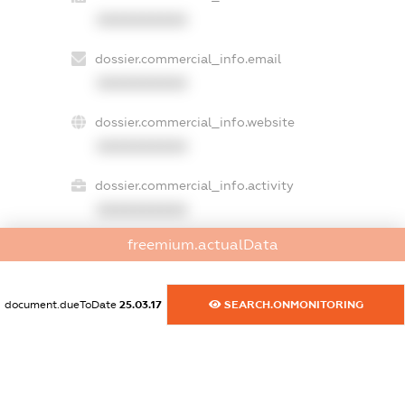
XXXXXXXXXX
dossier.commercial_info.email
XXXXXXXXXX
dossier.commercial_info.website
XXXXXXXXXX
dossier.commercial_info.activity
XXXXXXXXXX
freemium.actualData
freemium.exampleText_1
freemium.exampleText_2
document.dueToDate
25.03.17
SEARCH.ONMONITORING
freemium.anonymousPerSearch2
FREEMIUM.DETAILS
FREEMIUM.REGISTER