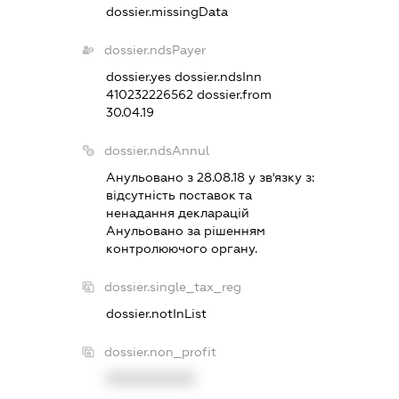
dossier.missingData
dossier.ndsPayer
dossier.yes
dossier.ndsInn
410232226562
dossier.from
30.04.19
dossier.ndsAnnul
Анульовано з 28.08.18 у зв'язку з:
вiдсутнiсть поставок та
ненадання декларацiй
Анульовано за рiшенням
контролюючого органу.
dossier.single_tax_reg
dossier.notInList
dossier.non_profit
XXXXXXXXXX