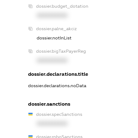
dossier.budget_dotation
XXXXXXXXXX
dossier.palne_akciz
dossier.notInList
dossier.bigTaxPayerReg
XXXXXXXXXX
dossier.declarations.title
dossier.declarations.noData
dossier.sanctions
dossier.specSanctions
XXXXXXXXXX
dossier.rnboSanctions