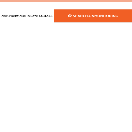
dossier.commercial_info.phone
XXXXXXXXXX
document.dueToDate
14.07.25
SEARCH.ONMONITORING
dossier.commercial_info.fax
XXXXXXXXXX
dossier.commercial_info.email
XXXXXXXXXX
dossier.commercial_info.website
XXXXXXXXXX
dossier.commercial_info.activity
XXXXXXXXXX
freemium.exampleText_1
freemium.exampleText_2
freemium.anonymousPerSearch2