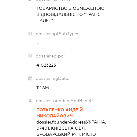
ТОВАРИСТВО З ОБМЕЖЕНОЮ
ВІДПОВІДАЛЬНІСТЮ "ТРАНС
ПАЛЕТ"
dossier.opfSubType:
-
dossier.edrpo:
41023223
dossier.regDate:
11.12.16
dossier.foundersAndBenef:
ПОТАПЕНКО АНДРІЙ
МИКОЛАЙОВИЧ
dossier.founderAddress
УКРАЇНА,
07401, КИЇВСЬКА ОБЛ.,
БРОВАРСЬКИЙ Р-Н, МІСТО