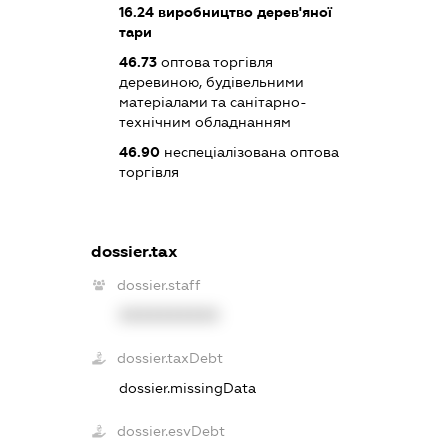
16.24
виробництво дерев'яної
тари
46.73
оптова торгівля
деревиною, будівельними
матеріалами та санітарно-
технічним обладнанням
46.90
неспеціалізована оптова
торгівля
dossier.tax
dossier.staff
XXXXXXXXXX
dossier.taxDebt
dossier.missingData
dossier.esvDebt