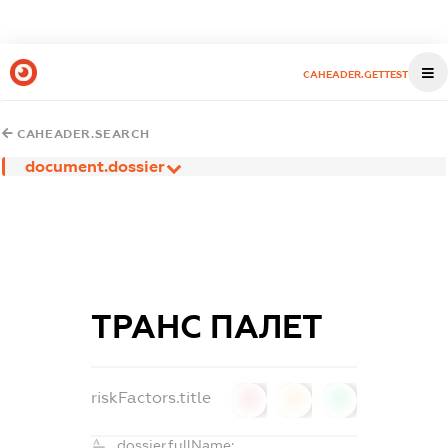
CAHEADER.GETTEST
CAHEADER.SEARCH
document.dossier
ТРАНС ПАЛЕТ
riskFactors.title
0
0
0
dossier.fullName: