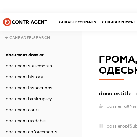
CONTR AGENT
CAHEADER.COMPANIES
CAHEADER.PERSONS
CAHEADER.SEARCH
document.dossier
ГРОМА
document.statements
ОДЕСЬК
document.history
document.inspections
dossier.title
document.bankruptcy
dossier.fullNa
document.court
document.taxdebts
dossier.opfSu
document.enforcements