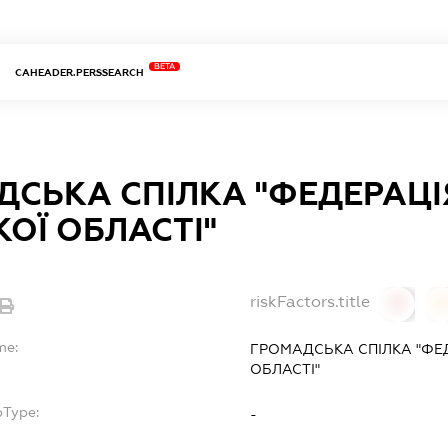
BETA
CAHEADER.PERSSEARCH
ДСЬКА СПІЛКА "ФЕДЕРАЦІ
ОЇ ОБЛАСТІ"
riskFactors.title
0
0
me:
ГРОМАДСЬКА СПІЛКА "ФЕ
ОБЛАСТІ"
bType:
-