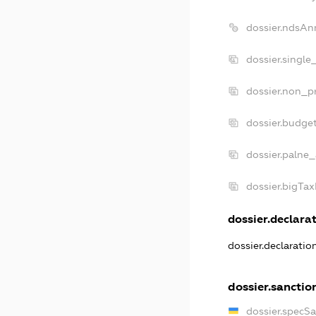
dossier.ndsAn
dossier.single
dossier.non_pr
dossier.budge
dossier.palne_
dossier.bigTa
dossier.declarat
dossier.declarati
dossier.sanctio
dossier.specS