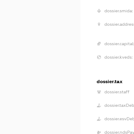
dossier.smida:
dossier.addres
dossier.capital
dossier.kveds:
dossier.tax
dossier.staff
dossier.taxDe
dossier.esvDe
dossier.ndsPa