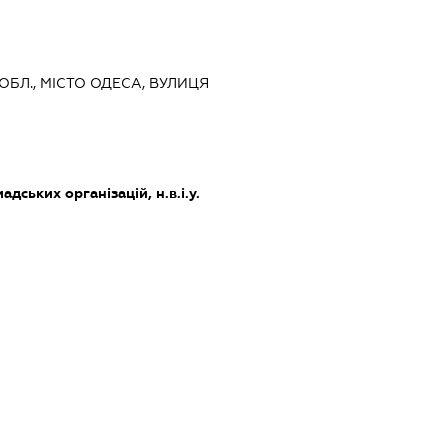
 ОБЛ., МІСТО ОДЕСА, ВУЛИЦЯ
дських організацій, н.в.і.у.