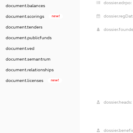
dossier.edrpo:
document.balances
dossier.regDat
document.scorings
new!
document.tenders
dossier.found
document.publicfunds
document.ved
document.semantrum
document.relationships
document.licenses
new!
dossier.heads:
dossier.benefic