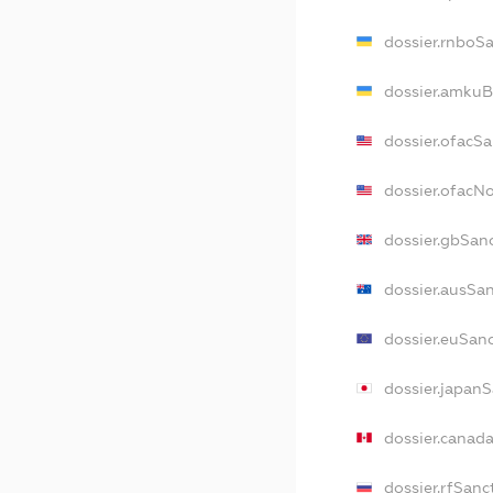
dossier.rnboS
dossier.amkuB
dossier.ofacS
dossier.ofac
dossier.gbSan
dossier.ausSa
dossier.euSan
dossier.japan
dossier.canad
dossier.rfSanc