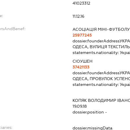
41023312
e:
11.12.16
ersAndBenef:
АСОЦІАЦІЯ МІНІ-ФУТБОЛУ
25977245
dossier.founderAddress
УКРА
ОДЕСА, ВУЛИЦЯ ТЕКСТИЛЬ
statements.nationality:
Укра
СІОУШЕН
37421133
dossier.founderAddress
УКРА
ОДЕСА, ПРОВУЛОК УСПЕНС
statements.nationality:
Укра
КОПЯК ВОЛОДИМИР ІВАН
19.09.18
dossier.position -
iaries:
dossier.missingData