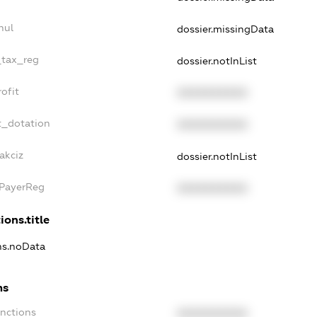
nul
dossier.missingData
_tax_reg
dossier.notInList
ofit
XXXXXXXXXX
t_dotation
XXXXXXXXXX
akciz
dossier.notInList
xPayerReg
XXXXXXXXXX
ions.title
ons.noData
ns
anctions
XXXXXXXXXX