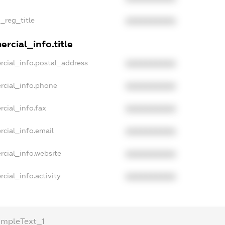
n_reg_title
XXXXXXXXXX
rcial_info.title
rcial_info.postal_address
XXXXXXXXXX
rcial_info.phone
XXXXXXXXXX
rcial_info.fax
XXXXXXXXXX
rcial_info.email
XXXXXXXXXX
rcial_info.website
XXXXXXXXXX
cial_info.activity
XXXXXXXXXX
ampleText_1