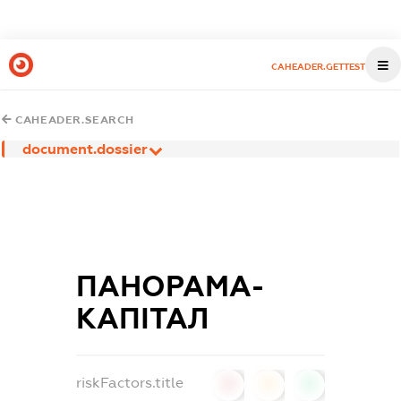
CAHEADER.GETTEST
CAHEADER.SEARCH
document.dossier
ПАНОРАМА-
КАПІТАЛ
riskFactors.title
0
0
0