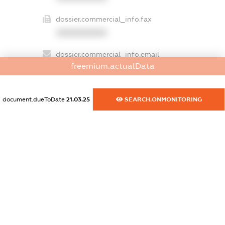
dossier.commercial_info.fax
XXXXXXXXXX
dossier.commercial_info.email
freemium.actualData
XXXXXXXXXX
dossier.commercial_info.website
document.dueToDate
21.03.25
SEARCH.ONMONITORING
XXXXXXXXXX
dossier.commercial_info.activity
XXXXXXXXXX
freemium.exampleText_1
freemium.exampleText_2
freemium.anonymousPerSearch2
FREEMIUM.DETAILS