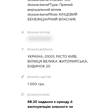
dossier.benefType:
Прямий
вирішальний вплив
dossier.benefRole:
КІНЦЕВИЙ
БЕНЕФІЦІАРНИЙ ВЛАСНИК
dossier.smida:
XXXXXXXXXX
dossier.address:
УКРАЇНА, 01001, МІСТО КИЇВ,
ВУЛИЦЯ ВЕЛИКА ЖИТОМИРСЬКА,
БУДИНОК 20
dossier.capital:
1 000 грн.
dossier.kveds:
68.20
надання в оренду й
експлуатацію власного чи