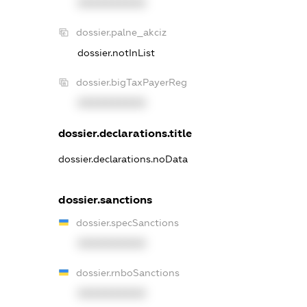
XXXXXXXXXX
dossier.palne_akciz
dossier.notInList
dossier.bigTaxPayerReg
XXXXXXXXXX
dossier.declarations.title
dossier.declarations.noData
dossier.sanctions
dossier.specSanctions
XXXXXXXXXX
dossier.rnboSanctions
XXXXXXXXXX