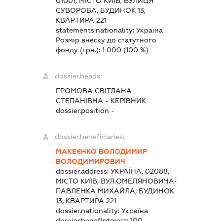
01001, МІСТО КИЇВ, ВУЛИЦЯ
СУВОРОВА, БУДИНОК 13,
КВАРТИРА 221
statements.nationality:
Україна
Розмір внеску до статутного
фонду (грн.):
1 000
(100 %)
dossier.heads:
ГРОМОВА СВІТЛАНА
СТЕПАНІВНА
-
КЕРІВНИК
dossier.position -
dossier.beneficiaries:
МАКЕЄНКО ВОЛОДИМИР
ВОЛОДИМИРОВИЧ
dossier.address:
УКРАЇНА, 02088,
МІСТО КИЇВ, ВУЛ.ОМЕЛЯНОВИЧА-
ПАВЛЕНКА МИХАЙЛА, БУДИНОК
13, КВАРТИРА 221
dossier.nationality:
Україна
dossier.benefInterest:
100