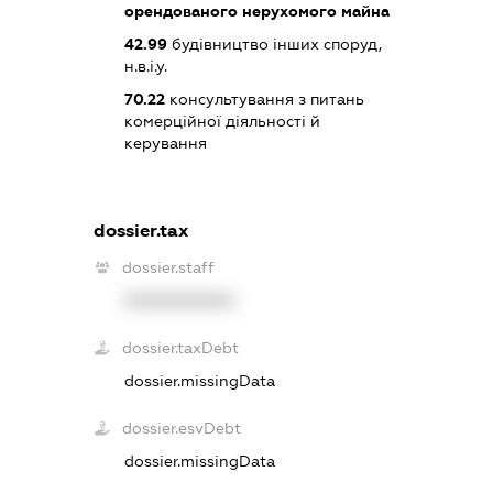
орендованого нерухомого майна
42.99
будівництво інших споруд,
н.в.і.у.
70.22
консультування з питань
комерційної діяльності й
керування
dossier.tax
dossier.staff
XXXXXXXXXX
dossier.taxDebt
dossier.missingData
dossier.esvDebt
dossier.missingData