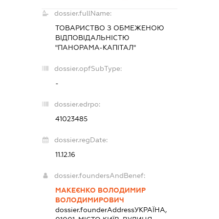
dossier.fullName:
ТОВАРИСТВО З ОБМЕЖЕНОЮ
ВІДПОВІДАЛЬНІСТЮ
"ПАНОРАМА-КАПІТАЛ"
dossier.opfSubType:
-
dossier.edrpo:
41023485
dossier.regDate:
11.12.16
dossier.foundersAndBenef:
МАКЕЄНКО ВОЛОДИМИР
ВОЛОДИМИРОВИЧ
dossier.founderAddress
УКРАЇНА,