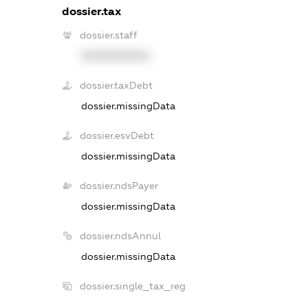
dossier.tax
dossier.staff
XXXXXXXXXX
dossier.taxDebt
dossier.missingData
dossier.esvDebt
dossier.missingData
dossier.ndsPayer
dossier.missingData
dossier.ndsAnnul
dossier.missingData
dossier.single_tax_reg