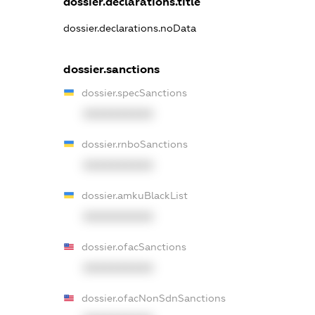
dossier.declarations.title
dossier.declarations.noData
dossier.sanctions
dossier.specSanctions
XXXXXXXXXX
dossier.rnboSanctions
XXXXXXXXXX
dossier.amkuBlackList
XXXXXXXXXX
dossier.ofacSanctions
XXXXXXXXXX
dossier.ofacNonSdnSanctions