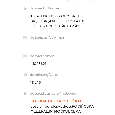
dossier.fullName:
ТОВАРИСТВО З ОБМЕЖЕНОЮ
ВІДПОВІДАЛЬНІСТЮ "ГРАНД
ГОТЕЛЬ ЄВРОПЕЙСЬКИЙ"
dossier.opfSubType:
-
dossier.edrpo:
41023621
dossier.regDate:
11.12.16
dossier.foundersAndBenef:
ГАЛКІНА ОЛЕНА СЕРГІЇВНА
dossier.founderAddress
РОСІЙСЬКА
ФЕДЕРАЦІЯ, МОСКОВСЬКА