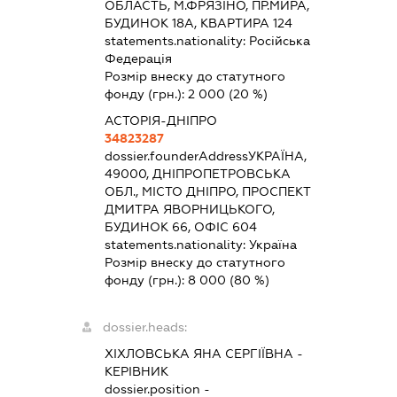
ОБЛАСТЬ, М.ФРЯЗІНО, ПР.МИРА,
БУДИНОК 18А, КВАРТИРА 124
statements.nationality:
Російська
Федерація
Розмір внеску до статутного
фонду (грн.):
2 000
(20 %)
АСТОРІЯ-ДНІПРО
34823287
dossier.founderAddress
УКРАЇНА,
49000, ДНІПРОПЕТРОВСЬКА
ОБЛ., МІСТО ДНІПРО, ПРОСПЕКТ
ДМИТРА ЯВОРНИЦЬКОГО,
БУДИНОК 66, ОФІС 604
statements.nationality:
Україна
Розмір внеску до статутного
фонду (грн.):
8 000
(80 %)
dossier.heads:
ХІХЛОВСЬКА ЯНА СЕРГІЇВНА
-
КЕРІВНИК
dossier.position -