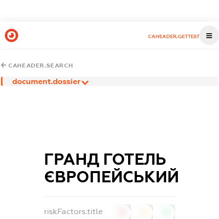
CAHEADER.GETTEST
CAHEADER.SEARCH
document.dossier
ГРАНД ГОТЕЛЬ
ЄВРОПЕЙСЬКИЙ
riskFactors.title
0
0
0