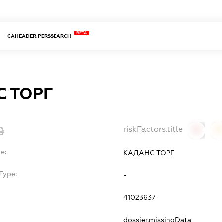
BETA
CAHEADER.PERSSEARCH
 ТОРГ
riskFactors.title
0
0
e:
КАДАНС ТОРГ
Type:
-
41023637
dossier.missingData