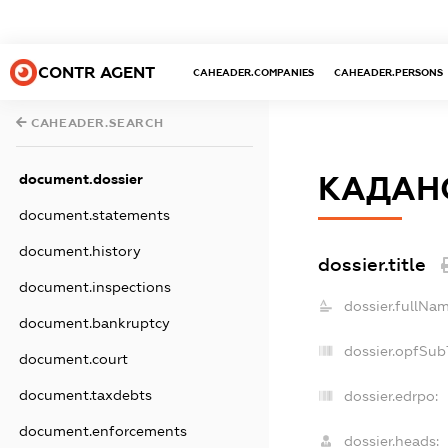
CONTR AGENT
CAHEADER.COMPANIES
CAHEADER.PERSONS
CAHEADER.SEARCH
КАДАНС
document.dossier
document.statements
document.history
dossier.title
document.inspections
dossier.fullNam
document.bankruptcy
dossier.opfSub
document.court
document.taxdebts
dossier.edrpo:
document.enforcements
dossier.heads: