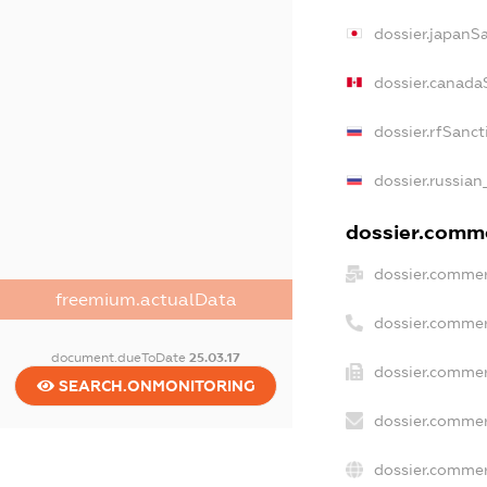
dossier.japanS
dossier.canada
dossier.rfSanct
dossier.russian
dossier.comme
dossier.commer
freemium.actualData
dossier.commer
document.dueToDate
25.03.17
dossier.commer
SEARCH.ONMONITORING
dossier.commer
dossier.commer