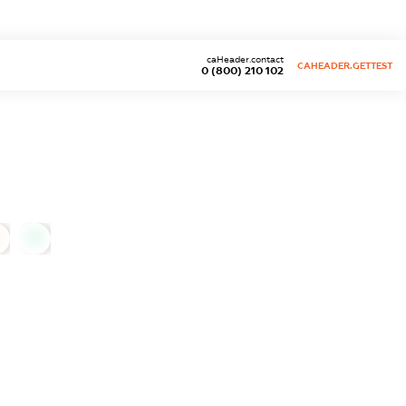
caHeader.contact
CAHEADER.GETTEST
0 (800) 210 102
0