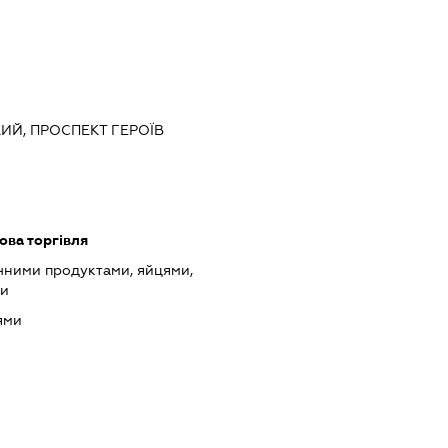
КИЙ, ПРОСПЕКТ ГЕРОЇВ
ова торгівля
чними продуктами, яйцями,
ми
ями