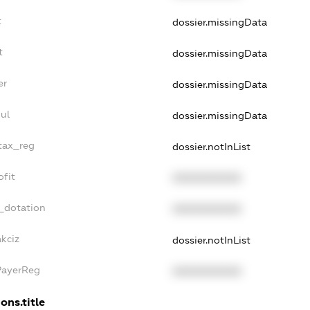
t
dossier.missingData
t
dossier.missingData
er
dossier.missingData
ul
dossier.missingData
_tax_reg
dossier.notInList
ofit
XXXXXXXXXX
_dotation
XXXXXXXXXX
akciz
dossier.notInList
PayerReg
XXXXXXXXXX
ons.title