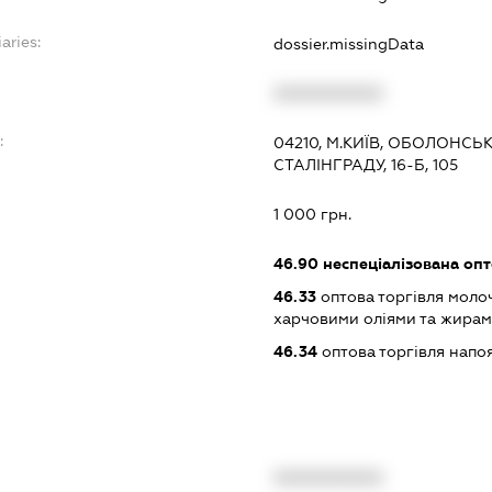
aries:
dossier.missingData
XXXXXXXXXX
:
04210, М.КИЇВ, ОБОЛОНСЬ
СТАЛІНГРАДУ, 16-Б, 105
1 000 грн.
46.90
неспеціалізована опт
46.33
оптова торгівля моло
харчовими оліями та жира
46.34
оптова торгівля напо
XXXXXXXXXX