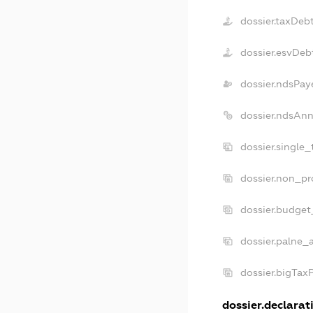
dossier.taxDeb
dossier.esvDeb
dossier.ndsPay
dossier.ndsAnn
dossier.single
dossier.non_pr
dossier.budget
dossier.palne_
dossier.bigTax
dossier.declarati