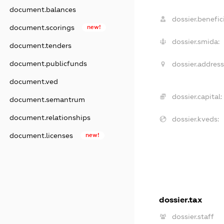
document.balances
dossier.benefici
document.scorings
new!
dossier.smida:
document.tenders
document.publicfunds
dossier.address
document.ved
dossier.capital:
document.semantrum
document.relationships
dossier.kveds:
document.licenses
new!
dossier.tax
dossier.staff