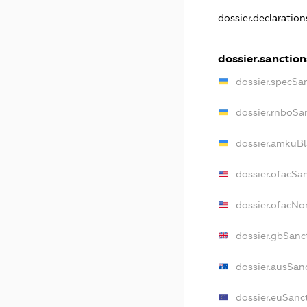
dossier.declaratio
dossier.sanction
dossier.specSa
dossier.rnboSa
dossier.amkuBl
dossier.ofacSa
dossier.ofacN
dossier.gbSanc
dossier.ausSan
dossier.euSanc