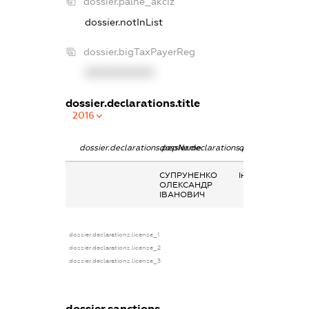
dossier.palne_akciz
dossier.notInList
dossier.bigTaxPayerReg
XXXXXXXXXX
dossier.declarations.title
2016
dossier.declarations.pepName
dossier.declarations.personName
dossier.declarati
СУПРУНЕНКО
Інше
ОЛЕКСАНДР
ІВАНОВИЧ
dossier.declarations.license_1
dossier.declarations.license_2
dossier.declarations.license_3
dossier.sanctions