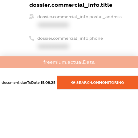
dossier.commercial_info.title
dossier.commercial_info.postal_address
XXXXXXXXXX
dossier.commercial_info.phone
XXXXXXXXXX
dossier.commercial_info.fax
freemium.actualData
XXXXXXXXXX
dossier.commercial_info.email
document.dueToDate
15.08.25
SEARCH.ONMONITORING
XXXXXXXXXX
dossier.commercial_info.website
XXXXXXXXXX
dossier.commercial_info.activity
XXXXXXXXXX