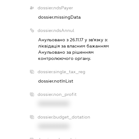
dossier.ndsPayer
dossier.missingData
dossier.ndsAnnul
Анульовано з 26.11.17 у зв'язку з:
лiквiдацiя за власним бажанням
Анульовано за рiшенням
контролюючого органу.
dossier.single_tax_reg
dossier.notInList
dossier.non_profit
XXXXXXXXXX
dossier.budget_dotation
XXXXXXXXXX