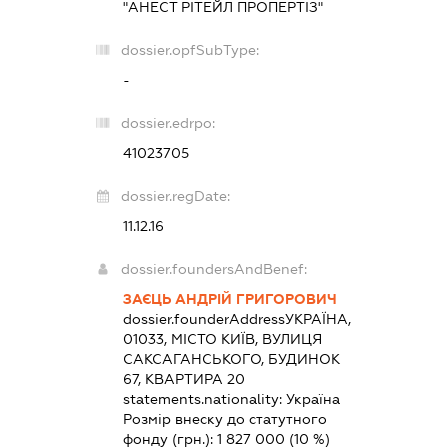
"АНЕСТ РІТЕЙЛ ПРОПЕРТІЗ"
dossier.opfSubType:
-
dossier.edrpo:
41023705
dossier.regDate:
11.12.16
dossier.foundersAndBenef:
ЗАЄЦЬ АНДРІЙ ГРИГОРОВИЧ
dossier.founderAddress
УКРАЇНА,
01033, МІСТО КИЇВ, ВУЛИЦЯ
САКСАГАНСЬКОГО, БУДИНОК
67, КВАРТИРА 20
statements.nationality:
Україна
Розмір внеску до статутного
фонду (грн.):
1 827 000
(10 %)