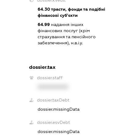
dossier.kveds:
64.30
трасти, фонди та подібні
фінансові суб'єкти
64.99
надання інших
фінансових послуг (крім
страхування та пенсійного
забезпечення), н.в.і.у.
dossier.tax
dossier.staff
XXXXXXXXXX
dossier.taxDebt
dossier.missingData
dossier.esvDebt
dossier.missingData