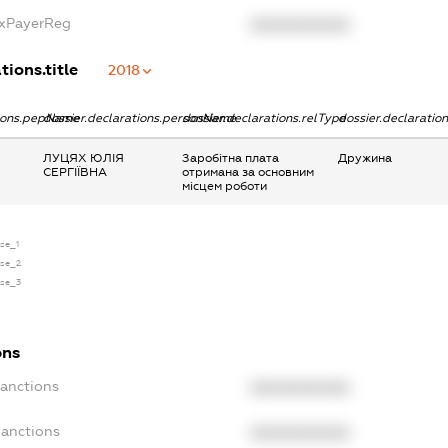
axPayerReg
XXXXXXXXXX
tions.title
2018
tions.pepName
dossier.declarations.personName
dossier.declarations.relType
dossier.declaratio
ЛУЦЯХ ЮЛІЯ
Заробітна плата
Дружина
СЕРГІЇВНА
отримана за основним
місцем роботи
nse_1
nse_2
nse_3
ons
Sanctions
XXXXXXXXXX
Sanctions
XXXXXXXXXX