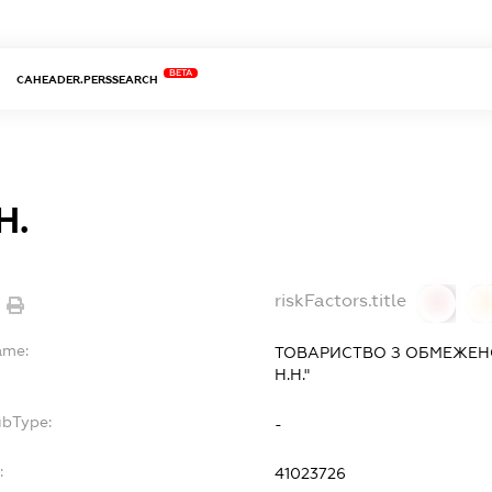
BETA
CAHEADER.PERSSEARCH
Н.
riskFactors.title
0
ame:
ТОВАРИСТВО З ОБМЕЖЕН
Н.Н."
ubType:
-
:
41023726