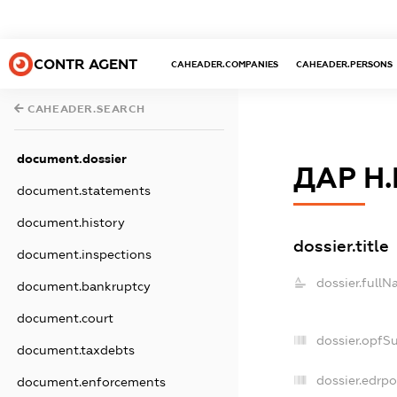
CONTR AGENT
CAHEADER.COMPANIES
CAHEADER.PERSONS
CAHEADER.SEARCH
document.dossier
ДАР Н.
document.statements
document.history
dossier.title
document.inspections
dossier.fullN
document.bankruptcy
document.court
dossier.opfS
document.taxdebts
dossier.edrpo
document.enforcements