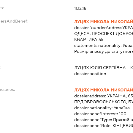
te:
11.12.16
dersAndBenef:
ЛУЦЯХ МИКОЛА МИКОЛА
dossier.founderAddress
УКРА
ОДЕСА, ПРОСПЕКТ ДОБРОВ
КВАРТИРА 55
statements.nationality:
Укра
Розмір внеску до статутног
:
ЛУЦЯХ ЮЛІЯ СЕРГІЇВНА
-
dossier.position -
ciaries:
ЛУЦЯХ МИКОЛА МИКОЛА
dossier.address:
УКРАЇНА, 6
ПР.ДОБРОВОЛЬСЬКОГО, БУ
dossier.nationality:
Україна
dossier.benefInterest:
100
dossier.benefType:
Прямий в
dossier.benefRole:
КІНЦЕВИ