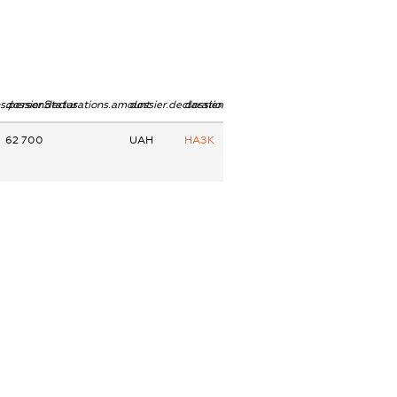
ns.personStatus
dossier.declarations.amount
dossier.declarations.currency
dossier.declarations.source
62 700
UAH
НАЗК