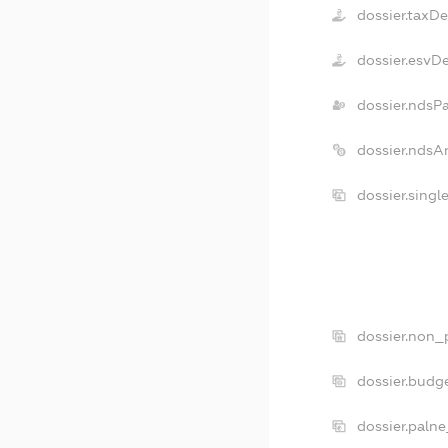
dossier.taxD
dossier.esvD
dossier.ndsP
dossier.ndsA
dossier.singl
dossier.non_p
dossier.budg
dossier.palne