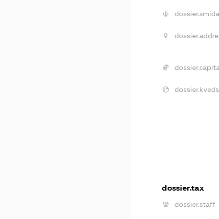
dossier.smida
dossier.addre
dossier.capita
dossier.kveds
dossier.tax
dossier.staff