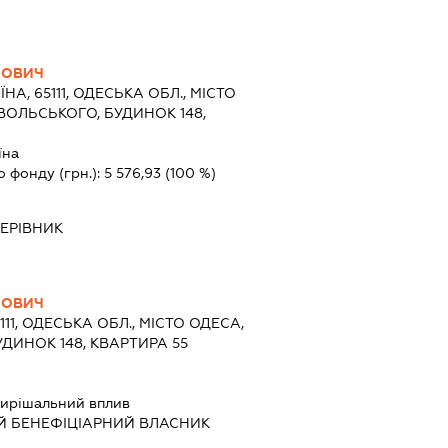
ЙОВИЧ
ЇНА, 65111, ОДЕСЬКА ОБЛ., МІСТО
ОЛЬСЬКОГО, БУДИНОК 148,
їна
о фонду (грн.):
5 576,93
(100 %)
КЕРІВНИК
ЙОВИЧ
5111, ОДЕСЬКА ОБЛ., МІСТО ОДЕСА,
ДИНОК 148, КВАРТИРА 55
ирішальний вплив
Й БЕНЕФІЦІАРНИЙ ВЛАСНИК