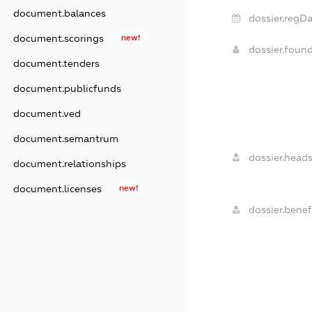
document.balances
dossier.regDa
document.scorings
new!
dossier.foun
document.tenders
document.publicfunds
document.ved
document.semantrum
dossier.heads
document.relationships
document.licenses
new!
dossier.benefi