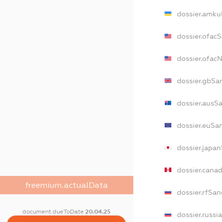
dossier.amku
dossier.ofac
dossier.ofac
dossier.gbSa
dossier.ausS
dossier.euSa
dossier.japa
dossier.cana
freemium.actualData
dossier.rfSan
document.dueToDate
20.04.25
dossier.russi