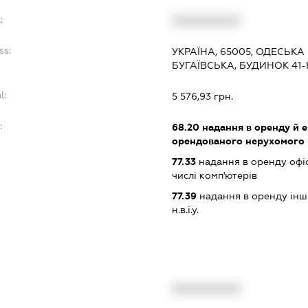
:
XXXXXXXXXX
ss:
УКРАЇНА, 65005, ОДЕСЬКА
БУГАЇВСЬКА, БУДИНОК 41-
l:
5 576,93 грн.
:
68.20
надання в оренду й е
орендованого нерухомого
77.33
надання в оренду офіс
числі комп'ютерів
77.39
надання в оренду інши
н.в.і.у.
XXXXXXXXXX