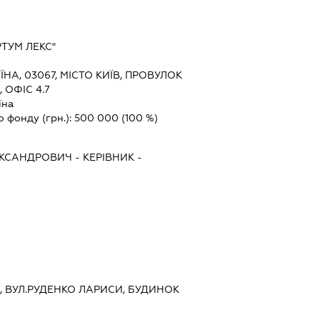
ТУМ ЛЕКС"
ЇНА, 03067, МІСТО КИЇВ, ПРОВУЛОК
 ОФІС 4.7
їна
о фонду (грн.):
500 000
(100 %)
ЕКСАНДРОВИЧ
-
КЕРІВНИК
-
ЇВ, ВУЛ.РУДЕНКО ЛАРИСИ, БУДИНОК