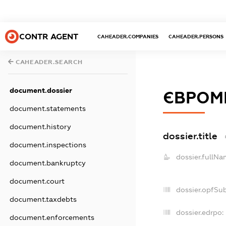
CONTR AGENT
CAHEADER.COMPANIES
CAHEADER.PERSONS
CAHEADER.SEARCH
document.dossier
ЄВРОМ
document.statements
document.history
dossier.title
document.inspections
dossier.fullNa
document.bankruptcy
document.court
dossier.opfSu
document.taxdebts
dossier.edrpo:
document.enforcements