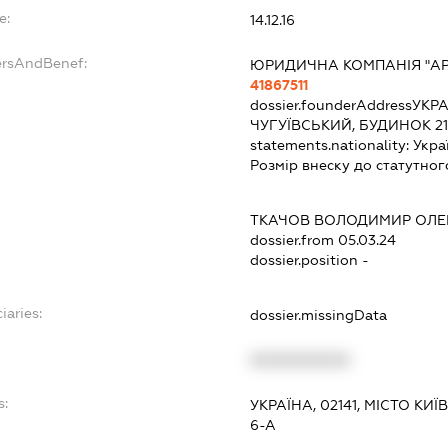
e:
14.12.16
ersAndBenef:
ЮРИДИЧНА КОМПАНІЯ "АР
41867511
dossier.founderAddress
УКРА
ЧУГУЇВСЬКИЙ, БУДИНОК 21,
statements.nationality:
Укра
Розмір внеску до статутног
ТКАЧОВ ВОЛОДИМИР ОЛ
dossier.from 05.03.24
dossier.position -
iaries:
dossier.missingData
XXXXXXXXXX
s:
УКРАЇНА, 02141, МІСТО КИ
6-А