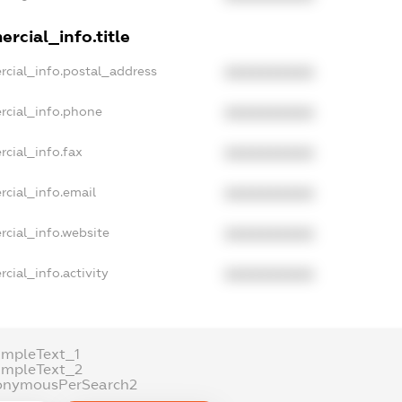
rcial_info.title
rcial_info.postal_address
XXXXXXXXXX
rcial_info.phone
XXXXXXXXXX
cial_info.fax
XXXXXXXXXX
rcial_info.email
XXXXXXXXXX
rcial_info.website
XXXXXXXXXX
cial_info.activity
XXXXXXXXXX
ampleText_1
ampleText_2
onymousPerSearch2