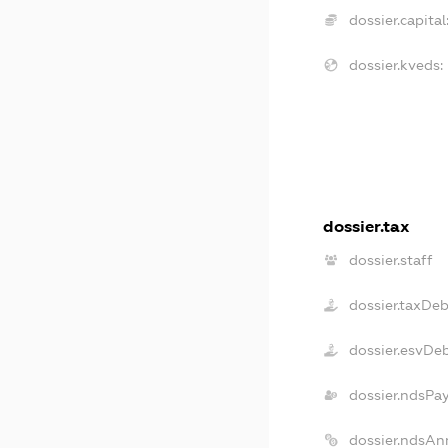
dossier.capital
dossier.kveds:
dossier.tax
dossier.staff
dossier.taxDeb
dossier.esvDe
dossier.ndsPa
dossier.ndsAn