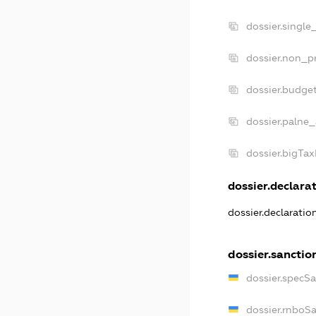
dossier.single
dossier.non_pr
dossier.budge
dossier.palne_
dossier.bigTa
dossier.declarat
dossier.declarati
dossier.sanctio
dossier.specS
dossier.rnboS