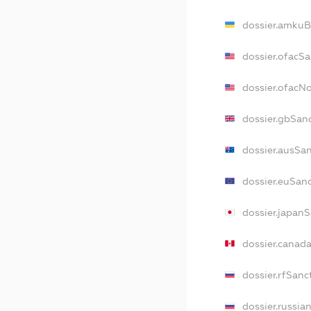
dossier.amkuB
dossier.ofacS
dossier.ofacN
dossier.gbSan
dossier.ausSa
dossier.euSan
dossier.japan
dossier.canad
dossier.rfSanc
dossier.russia