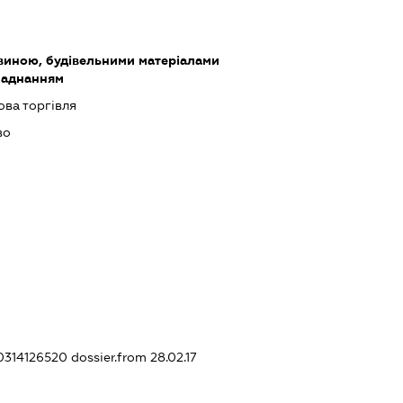
виною, будівельними матеріалами
ладнанням
ова торгівля
во
10314126520
dossier.from 28.02.17