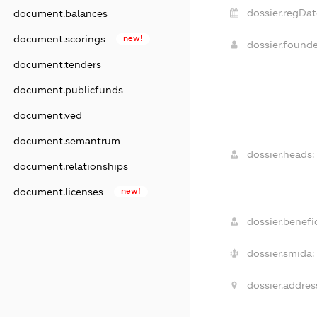
dossier.regDat
document.balances
document.scorings
new!
dossier.found
document.tenders
document.publicfunds
document.ved
document.semantrum
dossier.heads:
document.relationships
document.licenses
new!
dossier.benefic
dossier.smida:
dossier.addres