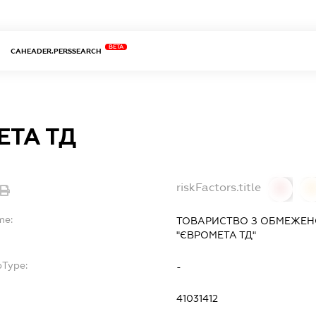
BETA
CAHEADER.PERSSEARCH
ЕТА ТД
riskFactors.title
0
0
me:
ТОВАРИСТВО З ОБМЕЖЕН
"ЄВРОМЕТА ТД"
bType:
-
41031412