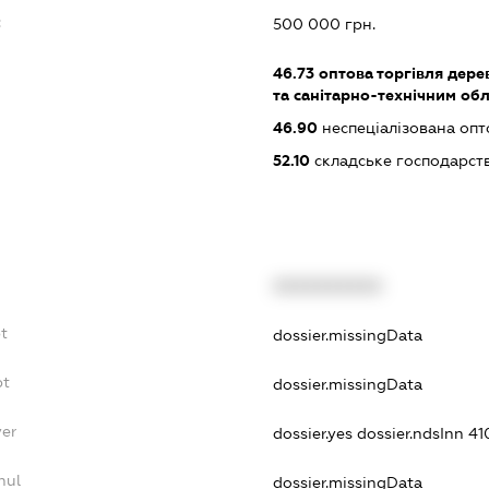
:
500 000 грн.
46.73
оптова торгівля дере
та санітарно-технічним об
46.90
неспеціалізована опт
52.10
складське господарст
XXXXXXXXXX
t
dossier.missingData
bt
dossier.missingData
yer
dossier.yes
dossier.ndsInn 4
nul
dossier.missingData