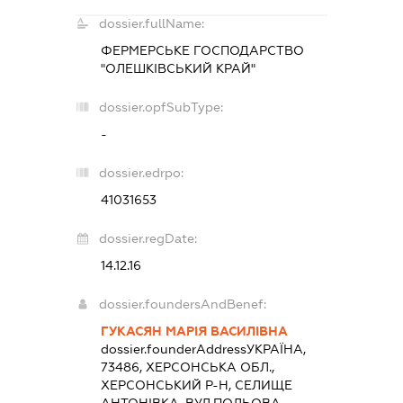
dossier.fullName:
ФЕРМЕРСЬКЕ ГОСПОДАРСТВО
"ОЛЕШКІВСЬКИЙ КРАЙ"
dossier.opfSubType:
-
dossier.edrpo:
41031653
dossier.regDate:
14.12.16
dossier.foundersAndBenef:
ГУКАСЯН МАРІЯ ВАСИЛІВНА
dossier.founderAddress
УКРАЇНА,
73486, ХЕРСОНСЬКА ОБЛ.,
ХЕРСОНСЬКИЙ Р-Н, СЕЛИЩЕ
АНТОНІВКА, ВУЛ.ПОЛЬОВА,