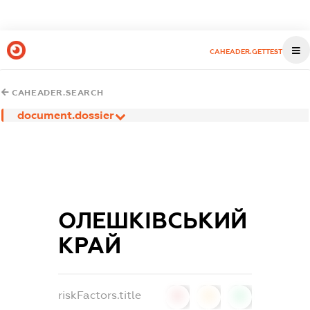
CAHEADER.GETTEST
CAHEADER.SEARCH
document.dossier
ОЛЕШКІВСЬКИЙ
КРАЙ
riskFactors.title
0
0
0