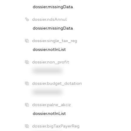
dossier.missingData
dossier.ndsAnnul
dossier.missingData
dossier.single_tax_reg
dossier.notInList
dossier.non_profit
XXXXXXXXXX
dossier.budget_dotation
XXXXXXXXXX
dossier.palne_akciz
dossier.notInList
dossier.bigTaxPayerReg