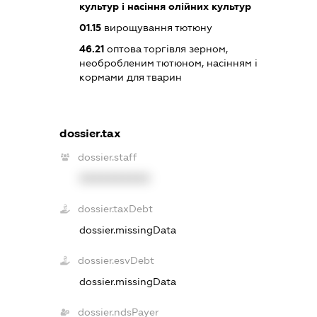
культур і насіння олійних культур
01.15
вирощування тютюну
46.21
оптова торгівля зерном,
необробленим тютюном, насінням і
кормами для тварин
dossier.tax
dossier.staff
XXXXXXXXXX
dossier.taxDebt
dossier.missingData
dossier.esvDebt
dossier.missingData
dossier.ndsPayer