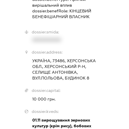
вирішальний вплив
dossier.benefRole:
КІНЦЕВИЙ
БЕНЕФІЦІАРНИЙ ВЛАСНИК
dossier.smida:
XXXXXXXXXX
dossier.address:
УКРАЇНА, 73486, ХЕРСОНСЬКА
ОБЛ., ХЕРСОНСЬКИЙ Р-Н,
СЕЛИЩЕ АНТОНІВКА,
ВУЛ.ПОЛЬОВА, БУДИНОК 8
dossier.capital:
10 000 грн.
dossier.kveds:
01.11
вирощування зернових
культур (крім рису), бобових