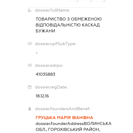
dossier.fullName:
ТОВАРИСТВО З ОБМЕЖЕНОЮ
ВІДПОВІДАЛЬНІСТЮ
КАСКАД
БУЖАНИ
dossier.opfSubType:
-
dossier.edrpo:
41035883
dossier.regDate:
18.12.16
dossier.foundersAndBenef:
ГРУЦЬКА МАРІЯ ІВАНІВНА
dossier.founderAddress
ВОЛИНСЬКА
ОБЛ., ГОРОХІВСЬКИЙ РАЙОН,