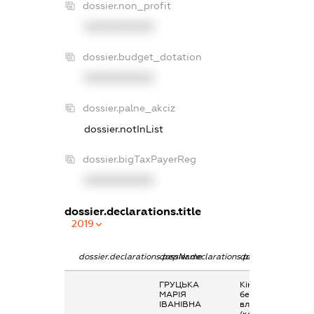
dossier.non_profit
XXXXXXXXXX
dossier.budget_dotation
XXXXXXXXXX
dossier.palne_akciz
dossier.notInList
dossier.bigTaxPayerReg
XXXXXXXXXX
dossier.declarations.title
2019
dossier.declarations.pepName
dossier.declarations.personName
dossier.declaratio
ГРУЦЬКА
Кінцевий
МАРІЯ
бенефіціарний
ІВАНІВНА
власник