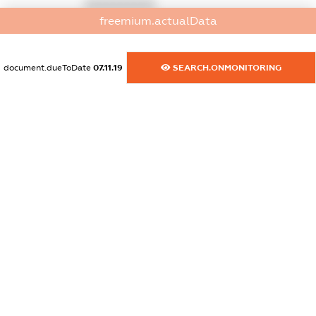
XXXXXXXXXX
freemium.actualData
dossier.commercial_info.email
XXXXXXXXXX
document.dueToDate
07.11.19
SEARCH.ONMONITORING
dossier.commercial_info.website
XXXXXXXXXX
dossier.commercial_info.activity
XXXXXXXXXX
freemium.exampleText_1
freemium.exampleText_2
freemium.anonymousPerSearch2
FREEMIUM.DETAILS
FREEMIUM.REGISTER