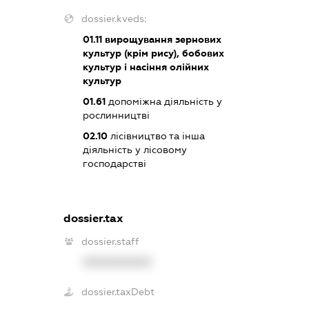
dossier.kveds:
01.11
вирощування зернових
культур (крім рису), бобових
культур і насіння олійних
культур
01.61
допоміжна діяльність у
рослинництві
02.10
лісівництво та інша
діяльність у лісовому
господарстві
dossier.tax
dossier.staff
XXXXXXXXXX
dossier.taxDebt