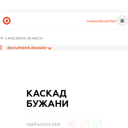
CAHEADER.GETTEST
CAHEADER.SEARCH
document.dossier
КАСКАД
БУЖАНИ
riskFactors.title
0
0
0