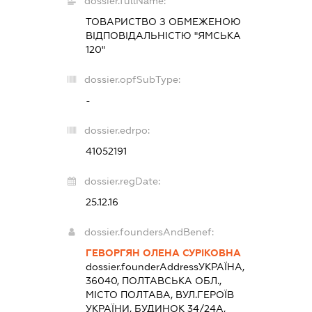
dossier.fullName:
ТОВАРИСТВО З ОБМЕЖЕНОЮ
ВІДПОВІДАЛЬНІСТЮ "ЯМСЬКА
120"
dossier.opfSubType:
-
dossier.edrpo:
41052191
dossier.regDate:
25.12.16
dossier.foundersAndBenef:
ГЕВОРГЯН ОЛЕНА СУРІКОВНА
dossier.founderAddress
УКРАЇНА,
36040, ПОЛТАВСЬКА ОБЛ.,
МІСТО ПОЛТАВА, ВУЛ.ГЕРОЇВ
УКРАЇНИ, БУДИНОК 34/24А,