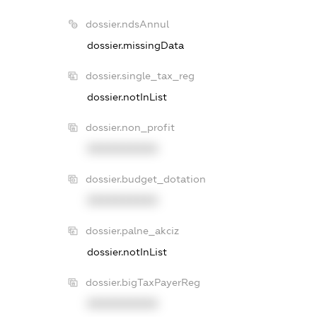
dossier.ndsAnnul
dossier.missingData
dossier.single_tax_reg
dossier.notInList
dossier.non_profit
XXXXXXXXXX
dossier.budget_dotation
XXXXXXXXXX
dossier.palne_akciz
dossier.notInList
dossier.bigTaxPayerReg
XXXXXXXXXX