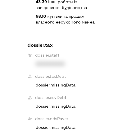
43.39
інші роботи із
завершення будівництва
68.10
купівля та продаж
власного нерухомого майна
dossier.tax
dossier.staff
XXXXXXXXXX
dossier.taxDebt
dossier.missingData
dossier.esvDebt
dossier.missingData
dossier.ndsPayer
dossier.missingData