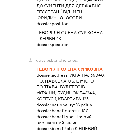
ДОГОВОРИ ТОЩО, ПОДАВАТИ
ДОКУМЕНТИ ДЛЯ ДЕРЖАВНОЇ
РЕЄСТРАЦІЇ ВІД ІМЕНІ
ЮРИДИЧНОЇ ОСОБИ
dossier.position -
ГЕВОРГЯН ОЛЕНА СУРІКОВНА
-
КЕРІВНИК
dossier.position -
dossier.beneficiaries:
ГЕВОРГЯН ОЛЕНА СУРІКОВНА
dossier.address:
УКРАЇНА, 36040,
ПОЛТАВСЬКА ОБЛ., МІСТО
ПОЛТАВА, ВУЛ.ГЕРОЇВ
УКРАЇНИ, БУДИНОК 34/24А,
КОРПУС 1, КВАРТИРА 123
dossier.nationality:
Україна
dossier.benefInterest:
100
dossier.benefType:
Прямий
вирішальний вплив
dossier.benefRole:
КІНЦЕВИЙ