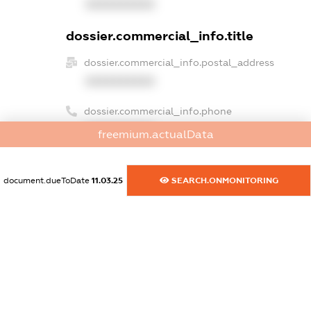
XXXXXXXXXX
dossier.commercial_info.title
dossier.commercial_info.postal_address
XXXXXXXXXX
dossier.commercial_info.phone
XXXXXXXXXX
freemium.actualData
dossier.commercial_info.fax
XXXXXXXXXX
document.dueToDate
11.03.25
SEARCH.ONMONITORING
dossier.commercial_info.email
XXXXXXXXXX
dossier.commercial_info.website
XXXXXXXXXX
dossier.commercial_info.activity