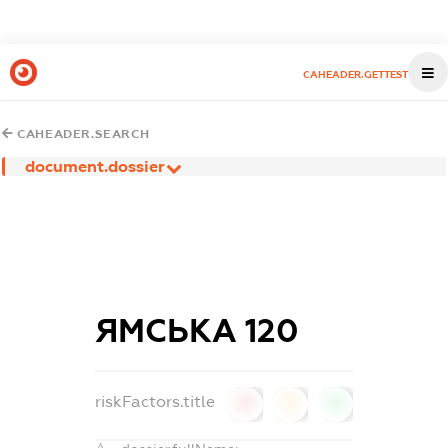
CAHEADER.GETTEST
CAHEADER.SEARCH
document.dossier
ЯМСЬКА 120
riskFactors.title
0
0
0