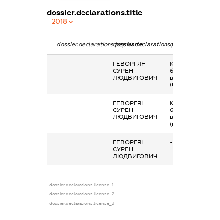
dossier.declarations.title
2018
dossier.declarations.pepName
dossier.declarations.personName
dossier.declarati
ГЕВОРГЯН
Кінцевий
СУРЕН
бенефіціарний
ЛЮДВИГОВИЧ
власник
(контролер)
ГЕВОРГЯН
Кінцевий
СУРЕН
бенефіціарний
ЛЮДВИГОВИЧ
власник
(контролер)
ГЕВОРГЯН
-
СУРЕН
ЛЮДВИГОВИЧ
dossier.declarations.license_1
dossier.declarations.license_2
dossier.declarations.license_3