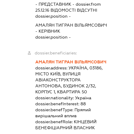
-
ПРЕДСТАВНИК
- dossier.from
25.12.16
ВІДОМОСТІ ВІДСУТНІ
dossier.position -
АМАЛЯН ТИГРАН ВІЛЬЯМСОВИЧ
-
КЕРІВНИК
dossier.position -
dossier.beneficiaries:
АМАЛЯН ТИГРАН ВІЛЬЯМСОВИЧ
dossier.address:
УКРАЇНА, 03186,
МІСТО КИЇВ, ВУЛИЦЯ
АВІАКОНСТРУКТОРА
АНТОНОВА, БУДИНОК 2/32,
КОРПУС 1, КВАРТИРА 50
dossier.nationality:
Україна
dossier.benefInterest:
88
dossier.benefType:
Прямий
вирішальний вплив
dossier.benefRole:
КІНЦЕВИЙ
БЕНЕФІЦІАРНИЙ ВЛАСНИК