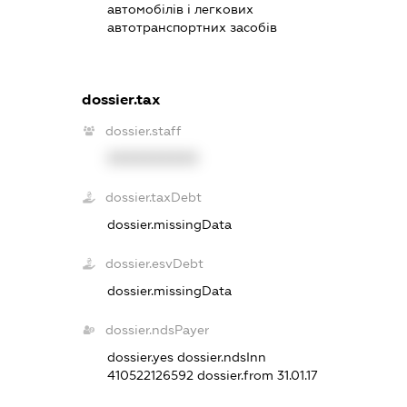
автомобілів і легкових
автотранспортних засобів
dossier.tax
dossier.staff
XXXXXXXXXX
dossier.taxDebt
dossier.missingData
dossier.esvDebt
dossier.missingData
dossier.ndsPayer
dossier.yes
dossier.ndsInn
410522126592
dossier.from 31.01.17