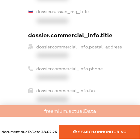
dossier.russian_reg_title
XXXXXXXXXX
dossier.commercial_info.title
dossier.commercial_info.postal_address
XXXXXXXXXX
dossier.commercial_info.phone
XXXXXXXXXX
dossier.commercial_info.fax
XXXXXXXXXX
freemium.actualData
dossier.commercial_info.email
XXXXXXXXXX
document.dueToDate
28.02.26
SEARCH.ONMONITORING
dossier.commercial_info.website