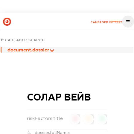
CAHEADER.GETTEST
CAHEADER.SEARCH
document.dossier
СОЛАР ВЕЙВ
riskFactors.title
0
0
0
dossier.fullName: