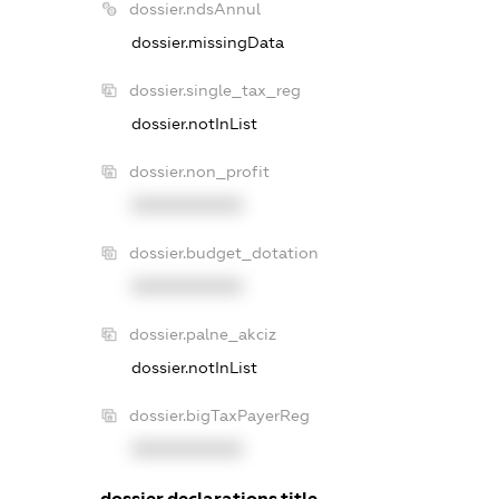
dossier.ndsAnnul
dossier.missingData
dossier.single_tax_reg
dossier.notInList
dossier.non_profit
XXXXXXXXXX
dossier.budget_dotation
XXXXXXXXXX
dossier.palne_akciz
dossier.notInList
dossier.bigTaxPayerReg
XXXXXXXXXX
dossier.declarations.title