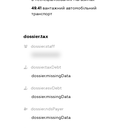
49.41
вантажний автомобільний
транспорт
dossier.tax
dossier.staff
XXXXXXXXXX
dossier.taxDebt
dossier.missingData
dossier.esvDebt
dossier.missingData
dossier.ndsPayer
dossier.missingData