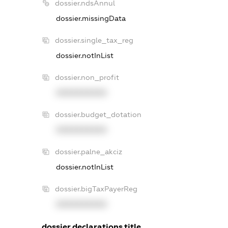
dossier.ndsAnnul
dossier.missingData
dossier.single_tax_reg
dossier.notInList
dossier.non_profit
XXXXXXXXXX
dossier.budget_dotation
XXXXXXXXXX
dossier.palne_akciz
dossier.notInList
dossier.bigTaxPayerReg
XXXXXXXXXX
dossier.declarations.title