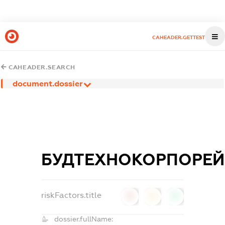
CAHEADER.GETTEST
CAHEADER.SEARCH
document.dossier
БУДТЕХНОКОРПОРЕ
riskFactors.title
0
0
0
dossier.fullName: