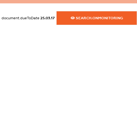
XXXXXXXXXX
dossier.commercial_info.activity
document.dueToDate
25.03.17
SEARCH.ONMONITORING
XXXXXXXXXX
freemium.exampleText_1
freemium.exampleText_2
freemium.anonymousPerSearch2
FREEMIUM.DETAILS
FREEMIUM.REGISTER