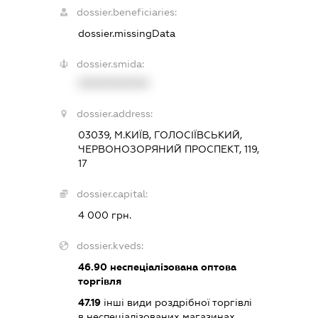
dossier.beneficiaries:
dossier.missingData
dossier.smida:
XXXXXXXXXX
dossier.address:
03039, М.КИЇВ, ГОЛОСІЇВСЬКИЙ,
ЧЕРВОНОЗОРЯНИЙ ПРОСПЕКТ, 119,
17
dossier.capital:
4 000 грн.
dossier.kveds:
46.90
неспеціалізована оптова
торгівля
47.19
інші види роздрібної торгівлі
в неспеціалізованих магазинах