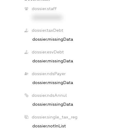
dossier.staff
XXXXXXXXXX
dossier.taxDebt
dossier.missingData
dossier.esvDebt
dossier.missingData
dossier.ndsPayer
dossier.missingData
dossier.ndsAnnul
dossier.missingData
dossier.single_tax_reg
dossier.notInList