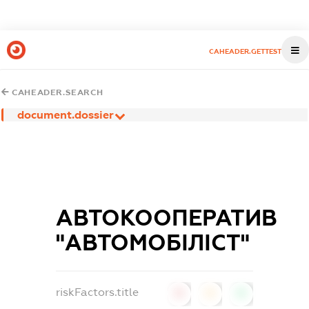
CAHEADER.GETTEST
CAHEADER.SEARCH
document.dossier
АВТОКООПЕРАТИВ
"АВТОМОБІЛІСТ"
riskFactors.title
0
0
0