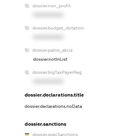
dossier.non_profit
XXXXXXXXXX
dossier.budget_dotation
XXXXXXXXXX
dossier.palne_akciz
dossier.notInList
dossier.bigTaxPayerReg
XXXXXXXXXX
dossier.declarations.title
dossier.declarations.noData
dossier.sanctions
dossier.specSanctions