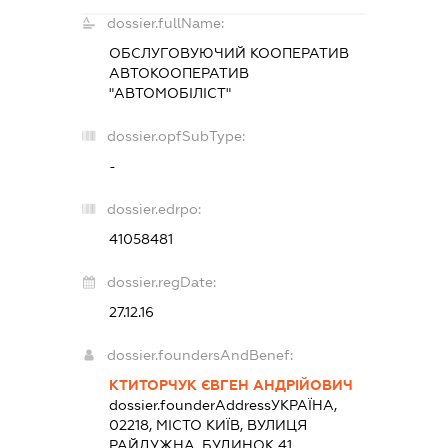
dossier.fullName:
ОБСЛУГОВУЮЧИЙ КООПЕРАТИВ
АВТОКООПЕРАТИВ
"АВТОМОБІЛІСТ"
dossier.opfSubType:
-
dossier.edrpo:
41058481
dossier.regDate:
27.12.16
dossier.foundersAndBenef:
КТИТОРЧУК ЄВГЕН АНДРІЙОВИЧ
dossier.founderAddress
УКРАЇНА,
02218, МІСТО КИЇВ, ВУЛИЦЯ
РАЙДУЖНА, БУДИНОК 41,